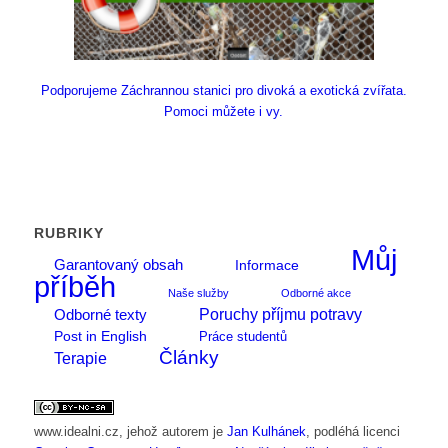
Podporujeme Záchrannou stanici pro divoká a exotická zvířata.
Pomoci můžete i vy.
RUBRIKY
Můj
Garantovaný obsah
Informace
příběh
Naše služby
Odborné akce
Poruchy příjmu potravy
Odborné texty
Post in English
Práce studentů
Články
Terapie
www.idealni.cz
, jehož autorem je
Jan Kulhánek
, podléhá licenci