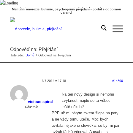
Mentální anorexie, bulimie, psychogenní přejídání - portál s odbornou
garancí
Odpověď na: Přejídání
Jste zde:
Domů
/
Odpověď na: Přejídání
3.7.2014 v 17:48
#14390
Na ten nový design si nemohu
zvyknout, najde se tu vůbec
vicious-spiral
ještě někdo?
Účastník
PPP už mi pátým rokem šlape na paty
a ne vždy tomu uteču. Moc bych
uvítala nějakého človíčka, co by mi pár
svých řádků věnoval. A psát si s