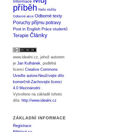
Informace
příběh
Naše služby
Odborné texty
Odborné akce
Poruchy příjmu potravy
Post in English
Práce studentů
Články
Terapie
www.idealni.cz
, jehož autorem
je
Jan Kulhánek
, podléhá
licenci
Creative Commons
Uveďte autora-Neužívejte dílo
komerčně-Zachovejte licenci
4.0 Mezinárodní
.
Vytvořeno na základě tohoto
díla:
http://www.idealni.cz
ZÁKLADNÍ INFORMACE
Registrace
Přihlásit se