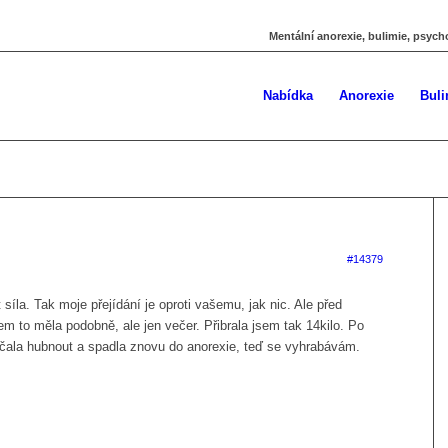
Mentální anorexie, bulimie, psych
Nabídka
Anorexie
Buli
#14379
t síla. Tak moje přejídání je oproti vašemu, jak nic. Ale před
sem to měla podobně, ale jen večer. Přibrala jsem tak 14kilo. Po
čala hubnout a spadla znovu do anorexie, teď se vyhrabávám.