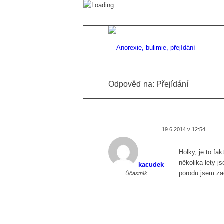
Odpověď na: Přejídání
19.6.2014 v 12:54
Holky, je to fak
několika lety j
kacudek
porodu jsem za
Účastník