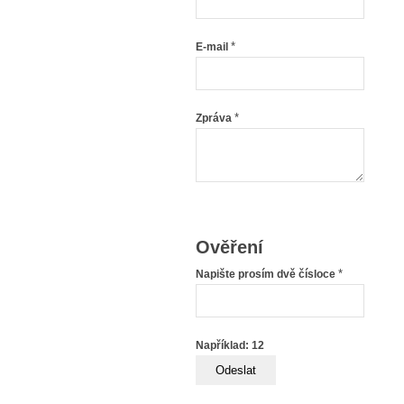
*
E-mail
*
Zpráva
Ověření
*
Napište prosím dvě čísloce
Například: 12