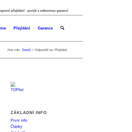
ogenní přejídání - portál s odbornou garancí
mie
Přejídání
Garance
Jste zde:
Domů
/
Odpověď na: Přejídání
ZÁKLADNÍ INFO
První info
Články