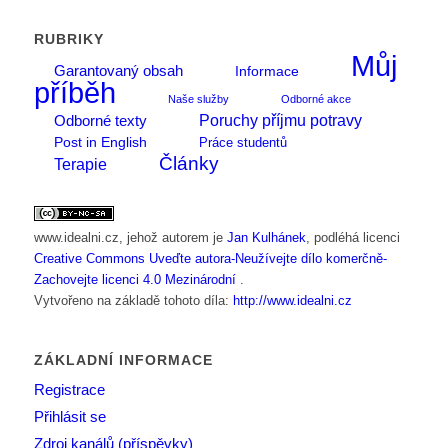
RUBRIKY
Můj
Garantovaný obsah
Informace
příběh
Naše služby
Odborné akce
Poruchy příjmu potravy
Odborné texty
Post in English
Práce studentů
Články
Terapie
www.idealni.cz
, jehož autorem je
Jan Kulhánek
, podléhá licenci
Creative Commons Uveďte autora-Neužívejte dílo komerčně-
Zachovejte licenci 4.0 Mezinárodní
.
Vytvořeno na základě tohoto díla:
http://www.idealni.cz
ZÁKLADNÍ INFORMACE
Registrace
Přihlásit se
Zdroj kanálů (příspěvky)