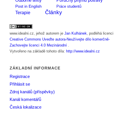
Odborné texty
Post in English
Práce studentů
Články
Terapie
www.idealni.cz
, jehož autorem je
Jan Kulhánek
, podléhá licenci
Creative Commons Uveďte autora-Neužívejte dílo komerčně-
Zachovejte licenci 4.0 Mezinárodní
.
Vytvořeno na základě tohoto díla:
http://www.idealni.cz
ZÁKLADNÍ INFORMACE
Registrace
Přihlásit se
Zdroj kanálů (příspěvky)
Kanál komentářů
Česká lokalizace