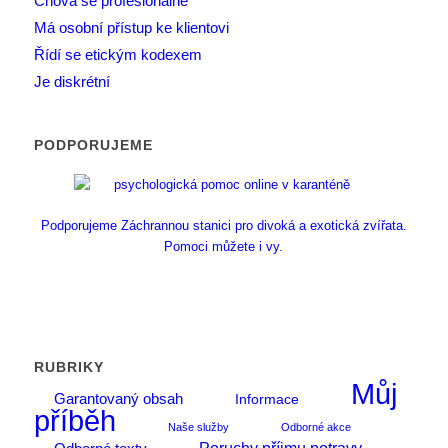
Chová se profesionálně
Má osobní přístup ke klientovi
Řídí se etickým kodexem
Je diskrétní
PODPORUJEME
Podporujeme Záchrannou stanici pro divoká a exotická zvířata.
Pomoci můžete i vy.
RUBRIKY
Můj
Garantovaný obsah
Informace
příběh
Naše služby
Odborné akce
Poruchy příjmu potravy