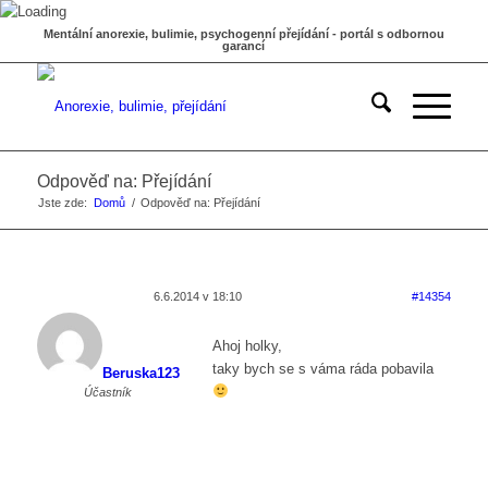
Mentální anorexie, bulimie, psychogenní přejídání - portál s odbornou
garancí
Odpověď na: Přejídání
Jste zde:
Domů
/
Odpověď na: Přejídání
6.6.2014 v 18:10
#14354
Ahoj holky,
taky bych se s váma ráda pobavila
Beruska123
Účastník