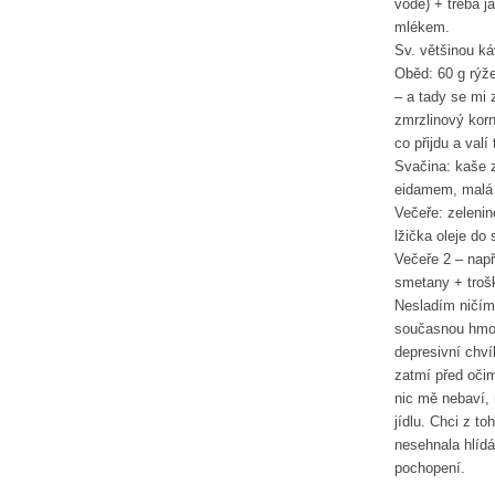
vodě) + třeba j
mlékem.
Sv. většinou ká
Oběd: 60 g rýže
– a tady se mi 
zmrzlinový korn
co přijdu a valí 
Svačina: kaše 
eidamem, malá
Večeře: zelenin
lžička oleje do 
Večeře 2 – nap
smetany + troš
Nesladím ničím.
současnou hmot
depresivní chví
zatmí před oči
nic mě nebaví, 
jídlu. Chci z t
nesehnala hlíd
pochopení.