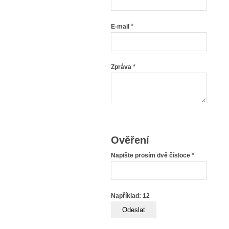
*
E-mail
*
Zpráva
Ověření
*
Napište prosím dvě čísloce
Například: 12