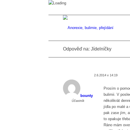
Odpověď na: Jídelníčky
2.6.2014 v 14:19
Prosím o pomoc
bulimii. V posl
bounty
několikrát denn
Účastník
jídla po malé a
pak zase jím, a
to opakuje třeb
Ráno mám ovesn