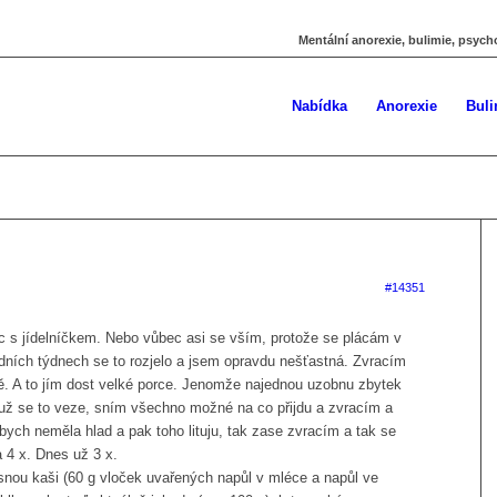
Mentální anorexie, bulimie, psych
Nabídka
Anorexie
Buli
#14351
 s jídelníčkem. Nebo vůbec asi se vším, protože se plácám v
edních týdnech se to rozjelo a jsem opravdu nešťastná. Zvracím
ě. A to jím dost velké porce. Jenomže najednou uzobnu zbytek
 už se to veze, sním všechno možné na co přijdu a zvracím a
bych neměla hlad a pak toho lituju, tak zase zvracím a tak se
a 4 x. Dnes už 3 x.
ou kaši (60 g vloček uvařených napůl v mléce a napůl ve