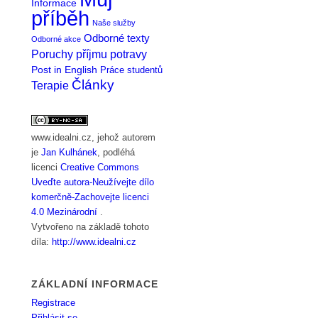
Informace
příběh
Naše služby
Odborné texty
Odborné akce
Poruchy příjmu potravy
Post in English
Práce studentů
Články
Terapie
www.idealni.cz
, jehož autorem
je
Jan Kulhánek
, podléhá
licenci
Creative Commons
Uveďte autora-Neužívejte dílo
komerčně-Zachovejte licenci
4.0 Mezinárodní
.
Vytvořeno na základě tohoto
díla:
http://www.idealni.cz
ZÁKLADNÍ INFORMACE
Registrace
Přihlásit se