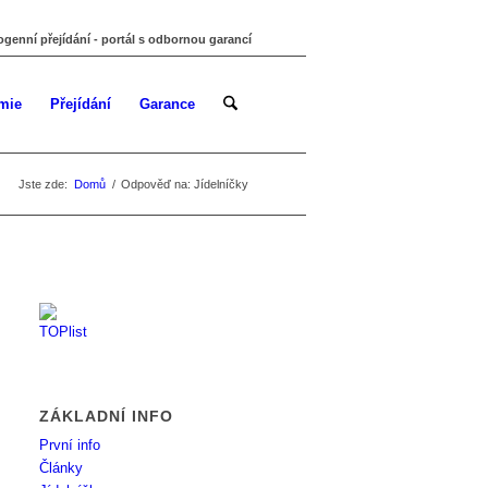
ogenní přejídání - portál s odbornou garancí
mie
Přejídání
Garance
Jste zde:
Domů
/
Odpověď na: Jídelníčky
ZÁKLADNÍ INFO
První info
Články