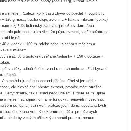
ablko nebo teď aktuálně jahody (cca 100 g), k tomu káva s
va s mlékem (záleží, kolik času zbývá do oběda) + jogurt bílý.
 + 120 g masa, trocha oleje, zelenina + káva s mlékem (veliká)
začne rozjíždět bulimický záchvat, protože si dám třeba
out, ale pak toho lituju a vím, že půjdu zvracet, takže sežeru na
to takhle dál.
z 40 g vloček + 100 ml mléka nebo kaiserka s máslem a
 káva s mlékem.
ový salát, 50 g těstovin/rýže/jáhel/pohanky + 150 g cottage +
salátu.
ř. půl vaničky odtučněného tvarohu smíchaného se lžící kysané
ku ořechů.
 A nepotřebuju ani hubnout ani přibírat. Chci si jen udržet
nost, ale hlavně chci přestat zvracet, protože mám strašně
le. Nebýt dcerky, tak si snad něco udělám. Prostě se mi úplně
ma a nejsem schopna normálně fungovat, nenávidím všechno,
nejsem schopná jít ani ven, protože jsem doma upoutaná kvůli
oho bludného kruhu ven. K doktorům nemůžu, protože bych
ání a nikdo by z mých příbuzných neměl pro moji nemoc