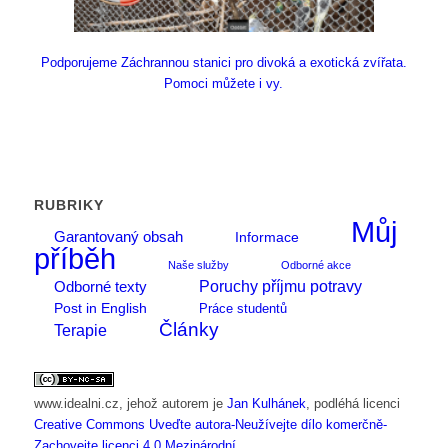
Podporujeme Záchrannou stanici pro divoká a exotická zvířata.
Pomoci můžete i vy.
RUBRIKY
Můj
Garantovaný obsah
Informace
příběh
Naše služby
Odborné akce
Poruchy příjmu potravy
Odborné texty
Post in English
Práce studentů
Články
Terapie
www.idealni.cz
, jehož autorem je
Jan Kulhánek
, podléhá licenci
Creative Commons Uveďte autora-Neužívejte dílo komerčně-
Zachovejte licenci 4.0 Mezinárodní
.