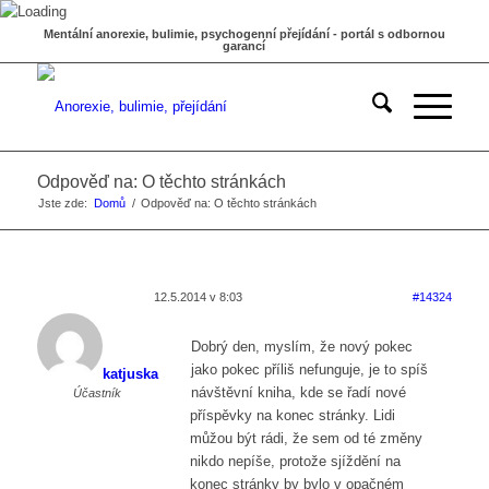
Mentální anorexie, bulimie, psychogenní přejídání - portál s odbornou
garancí
Odpověď na: O těchto stránkách
Jste zde:
Domů
/
Odpověď na: O těchto stránkách
12.5.2014 v 8:03
#14324
Dobrý den, myslím, že nový pokec
jako pokec příliš nefunguje, je to spíš
katjuska
návštěvní kniha, kde se řadí nové
Účastník
příspěvky na konec stránky. Lidi
můžou být rádi, že sem od té změny
nikdo nepíše, protože sjíždění na
konec stránky by bylo v opačném