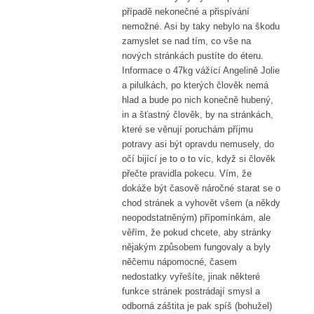
případě nekonečné a přispívání
nemožné. Asi by taky nebylo na škodu
zamyslet se nad tím, co vše na
nových stránkách pustíte do éteru.
Informace o 47kg vážící Angelině Jolie
a pilulkách, po kterých člověk nemá
hlad a bude po nich konečně hubený,
in a šťastný člověk, by na stránkách,
které se věnují poruchám příjmu
potravy asi být opravdu nemusely, do
očí bijící je to o to víc, když si člověk
přečte pravidla pokecu. Vím, že
dokáže být časově náročné starat se o
chod stránek a vyhovět všem (a někdy
neopodstatněným) přípomínkám, ale
věřím, že pokud chcete, aby stránky
nějakým způsobem fungovaly a byly
něčemu nápomocné, časem
nedostatky vyřešíte, jinak některé
funkce stránek postrádají smysl a
odborná záštita je pak spíš (bohužel)