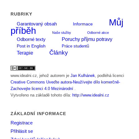
RUBRIKY
Můj
Garantovaný obsah
Informace
příběh
Naše služby
Odborné akce
Poruchy příjmu potravy
Odborné texty
Post in English
Práce studentů
Články
Terapie
www.idealni.cz
, jehož autorem je
Jan Kulhánek
, podléhá licenci
Creative Commons Uveďte autora-Neužívejte dílo komerčně-
Zachovejte licenci 4.0 Mezinárodní
.
Vytvořeno na základě tohoto díla:
http://www.idealni.cz
ZÁKLADNÍ INFORMACE
Registrace
Přihlásit se