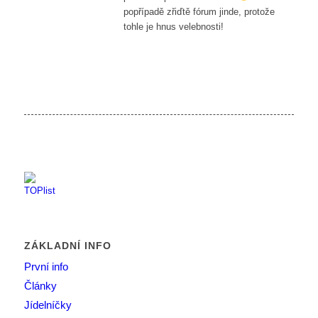
popřípadě zřiďtě fórum jinde, protože
tohle je hnus velebnosti!
ZÁKLADNÍ INFO
První info
Články
Jídelníčky