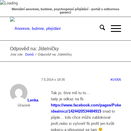
Mentální anorexie, bulimie, psychogenní přejídání - portál s odbornou
garancí
Odpověď na: Jídelníčky
Jste zde:
Domů
/
Odpověď na: Jídelníčky
7.5.2014 v 18:35
#14305
Tak jo, štve mě tu to…
tady je odkaz na fb
Lenka
https://www.facebook.com/pages/Pokec-
Účastník
idealnicz/1424420534484915
snad to
půjde… kdo chce může zablokovat
profi,nebo si vytvoriř fb profil jen kvůli
pokecu a přesunout se tam