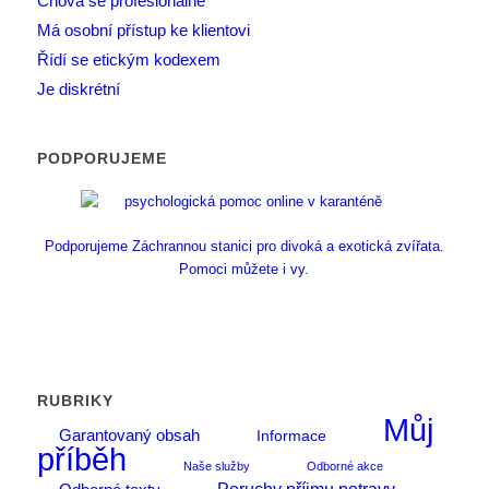
Chová se profesionálně
Má osobní přístup ke klientovi
Řídí se etickým kodexem
Je diskrétní
PODPORUJEME
Podporujeme Záchrannou stanici pro divoká a exotická zvířata.
Pomoci můžete i vy.
RUBRIKY
Můj
Garantovaný obsah
Informace
příběh
Naše služby
Odborné akce
Poruchy příjmu potravy