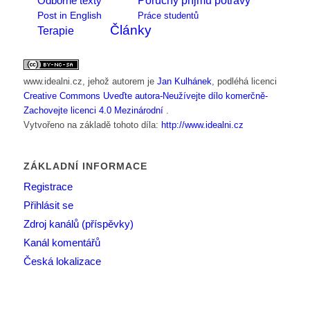
Odborné texty
Post in English
Práce studentů
Články
Terapie
www.idealni.cz
, jehož autorem je
Jan Kulhánek
, podléhá licenci
Creative Commons Uveďte autora-Neužívejte dílo komerčně-
Zachovejte licenci 4.0 Mezinárodní
.
Vytvořeno na základě tohoto díla:
http://www.idealni.cz
ZÁKLADNÍ INFORMACE
Registrace
Přihlásit se
Zdroj kanálů (příspěvky)
Kanál komentářů
Česká lokalizace