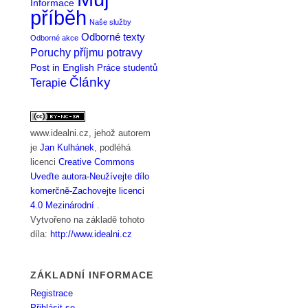
Informace
příběh
Naše služby
Odborné texty
Odborné akce
Poruchy příjmu potravy
Post in English
Práce studentů
Články
Terapie
www.idealni.cz
, jehož autorem
je
Jan Kulhánek
, podléhá
licenci
Creative Commons
Uveďte autora-Neužívejte dílo
komerčně-Zachovejte licenci
4.0 Mezinárodní
.
Vytvořeno na základě tohoto
díla:
http://www.idealni.cz
ZÁKLADNÍ INFORMACE
Registrace
Přihlásit se