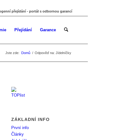
ogenní přejídání - portál s odbornou garancí
mie
Přejídání
Garance
Jste zde:
Domů
/
Odpověď na: Jídelníčky
ZÁKLADNÍ INFO
První info
Články