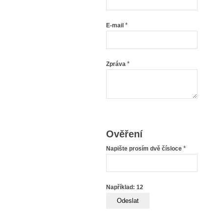
*
E-mail
*
Zpráva
Ověření
*
Napište prosím dvě čísloce
Například: 12