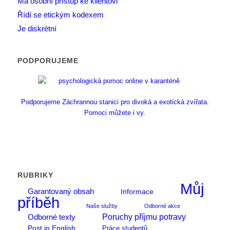
Má osobní přístup ke klientovi
Řídí se etickým kodexem
Je diskrétní
PODPORUJEME
Podporujeme Záchrannou stanici pro divoká a exotická zvířata.
Pomoci můžete i vy.
RUBRIKY
Můj
Garantovaný obsah
Informace
příběh
Naše služby
Odborné akce
Poruchy příjmu potravy
Odborné texty
Post in English
Práce studentů