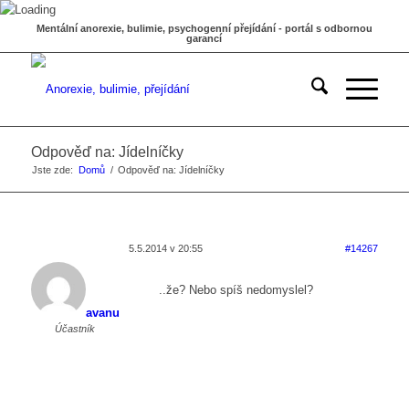
Mentální anorexie, bulimie, psychogenní přejídání - portál s odbornou
garancí
Odpověď na: Jídelníčky
Jste zde:
Domů
/
Odpověď na: Jídelníčky
5.5.2014 v 20:55
#14267
..že? Nebo spíš nedomyslel?
avanu
Účastník