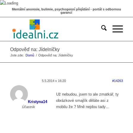
Mentální anorexie, bulimie, psychogenní přejídání - portál s odbornou
garancí
Odpověď na: Jídelníčky
Jste zde:
Domů
/
Odpověď na: Jídelníčky
5.5.2014 v 16:20
#14263
Už nebudou, jsem to ale zmatkář, ty
obrázkové smajlík děláte asi z
Kristyna14
mobilu že ? Mně nejdou tady…
Účastník