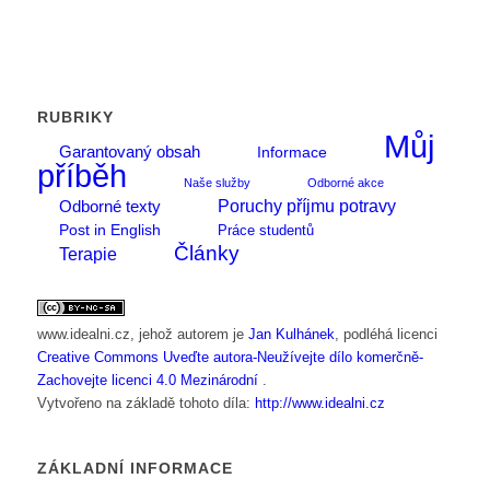
RUBRIKY
Můj
Garantovaný obsah
Informace
příběh
Naše služby
Odborné akce
Poruchy příjmu potravy
Odborné texty
Post in English
Práce studentů
Články
Terapie
www.idealni.cz
, jehož autorem je
Jan Kulhánek
, podléhá licenci
Creative Commons Uveďte autora-Neužívejte dílo komerčně-
Zachovejte licenci 4.0 Mezinárodní
.
Vytvořeno na základě tohoto díla:
http://www.idealni.cz
ZÁKLADNÍ INFORMACE