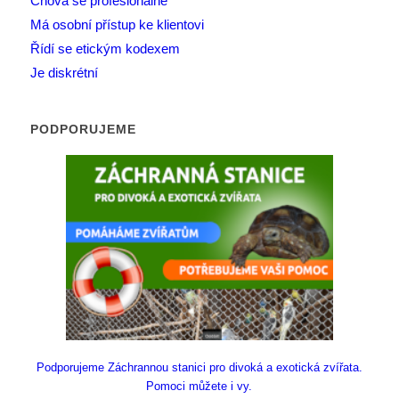
Chová se profesionálně
Má osobní přístup ke klientovi
Řídí se etickým kodexem
Je diskrétní
PODPORUJEME
Podporujeme Záchrannou stanici pro divoká a exotická zvířata.
Pomoci můžete i vy.