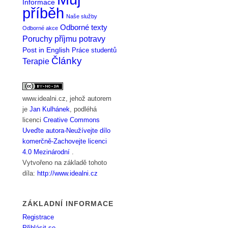
Informace
příběh
Naše služby
Odborné texty
Odborné akce
Poruchy příjmu potravy
Post in English
Práce studentů
Články
Terapie
www.idealni.cz
, jehož autorem
je
Jan Kulhánek
, podléhá
licenci
Creative Commons
Uveďte autora-Neužívejte dílo
komerčně-Zachovejte licenci
4.0 Mezinárodní
.
Vytvořeno na základě tohoto
díla:
http://www.idealni.cz
ZÁKLADNÍ INFORMACE
Registrace
Přihlásit se