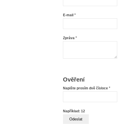
*
E-mail
*
Zpráva
Ověření
*
Napište prosím dvě čísloce
Například: 12