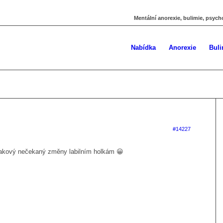
Mentální anorexie, bulimie, psych
Nabídka
Anorexie
Buli
#14227
takový nečekaný změny labilním holkám 😀