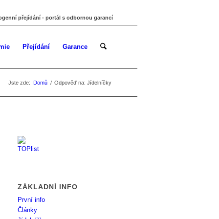
ogenní přejídání - portál s odbornou garancí
mie
Přejídání
Garance
Jste zde:
Domů
/
Odpověď na: Jídelníčky
ZÁKLADNÍ INFO
První info
Články