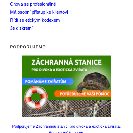
Chová se profesionálně
Má osobní přístup ke klientovi
Řídí se etickým kodexem
Je diskrétní
PODPORUJEME
Podporujeme Záchrannou stanici pro divoká a exotická zvířata.
Pomoci můžete i vy.