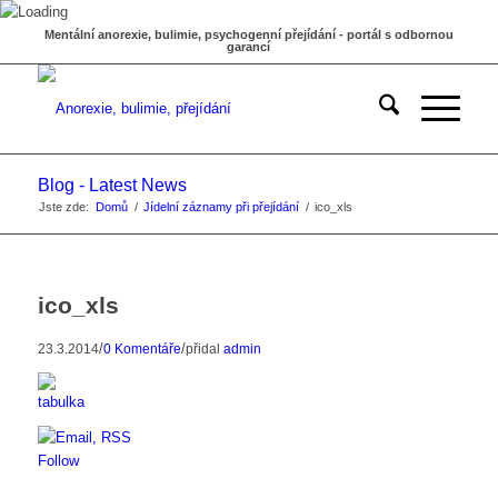
Mentální anorexie, bulimie, psychogenní přejídání - portál s odbornou
garancí
Blog - Latest News
Jste zde:
Domů
/
Jídelní záznamy při přejídání
/
ico_xls
ico_xls
/
/
23.3.2014
0 Komentáře
přidal
admin
Follow