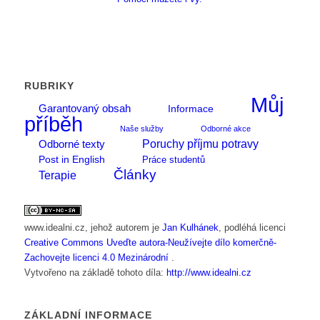
RUBRIKY
Můj
Garantovaný obsah
Informace
příběh
Naše služby
Odborné akce
Poruchy příjmu potravy
Odborné texty
Post in English
Práce studentů
Články
Terapie
www.idealni.cz
, jehož autorem je
Jan Kulhánek
, podléhá licenci
Creative Commons Uveďte autora-Neužívejte dílo komerčně-
Zachovejte licenci 4.0 Mezinárodní
.
Vytvořeno na základě tohoto díla:
http://www.idealni.cz
ZÁKLADNÍ INFORMACE