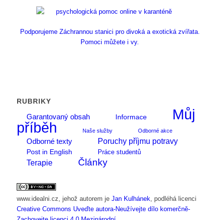
Podporujeme Záchrannou stanici pro divoká a exotická zvířata.
Pomoci můžete i vy.
RUBRIKY
Můj
Garantovaný obsah
Informace
příběh
Naše služby
Odborné akce
Poruchy příjmu potravy
Odborné texty
Post in English
Práce studentů
Články
Terapie
www.idealni.cz
, jehož autorem je
Jan Kulhánek
, podléhá licenci
Creative Commons Uveďte autora-Neužívejte dílo komerčně-
Zachovejte licenci 4.0 Mezinárodní
.