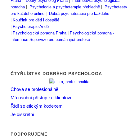
Praha
|
Dobrý psycholog Praha
|
Internetová psychologická
poradna
|
Psychologie a psychoterapie přehledně
|
Psychotesty
pro každého online
|
Dobrá psychoterapie pro každého
|
Koučink pro děti i dospělé
|
Psychoterapie Anděl
|
Psychologická poradna Praha
|
Psychologická poradna -
informace
Supervize pro pomáhající profese
ČTYŘLÍSTEK DOBRÉHO PSYCHOLOGA
Chová se profesionálně
Má osobní přístup ke klientovi
Řídí se etickým kodexem
Je diskrétní
PODPORUJEME