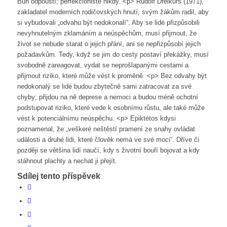
Bůh odpouští; perfekcionisté nikdy. <p> Rudolf Dreikurs (1971),
zakladatel moderních rodičovských hnutí, svým žákům radil, aby
si vybudovali „odvahu být nedokonalí“. Aby se lidé přizpůsobili
nevyhnutelným zklamáním a neúspěchům, musí přijmout, že
život se nebude starat o jejich přání, ani se nepřizpůsobí jejich
požadavkům. Tedy, když se jim do cesty postaví překážky, musí
svobodně zareagovat, vydat se neprošlapanými cestami a
přijmout riziko, které může vést k proměně. <p> Bez odvahy být
nedokonalý se lidé budou zbytečně sami zatracovat za své
chyby; přijdou na ně deprese a nemoci a budou méně ochotní
podstupovat riziko, které vede k osobnímu růstu, ale také může
vést k potenciálnímu neúspěchu. <p> Epiktétos kdysi
poznamenal, že „veškeré neštěstí pramení ze snahy ovládat
události a druhé lidi, které člověk nemá ve své moci“. Dříve či
později se většina lidí naučí, kdy s životní bouří bojovat a kdy
stáhnout plachty a nechat ji přejít.
Sdílej tento příspěvek