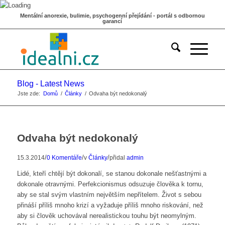
Mentální anorexie, bulimie, psychogenní přejídání - portál s odbornou
garancí
Blog - Latest News
Jste zde:
Domů
/
Články
/
Odvaha být nedokonalý
Odvaha být nedokonalý
/
/
/
15.3.2014
0 Komentáře
v
Články
přidal
admin
Lidé, kteří chtějí být dokonalí, se stanou dokonale nešťastnými a
dokonale otravnými. Perfekcionismus odsuzuje člověka k tornu,
aby se stal svým vlastním největším nepřítelem. Život s sebou
přináší příliš mnoho krizí a vyžaduje příliš mnoho riskování, než
aby si člověk uchovával nerealistickou touhu být neomylným.