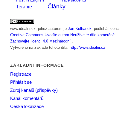
Post in English
Práce studentů
Články
Terapie
www.idealni.cz
, jehož autorem je
Jan Kulhánek
, podléhá licenci
Creative Commons Uveďte autora-Neužívejte dílo komerčně-
Zachovejte licenci 4.0 Mezinárodní
.
Vytvořeno na základě tohoto díla:
http://www.idealni.cz
ZÁKLADNÍ INFORMACE
Registrace
Přihlásit se
Zdroj kanálů (příspěvky)
Kanál komentářů
Česká lokalizace