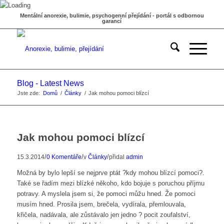
Mentální anorexie, bulimie, psychogenní přejídání - portál s odbornou
garancí
Blog - Latest News
Jste zde:
Domů
/
Články
/
Jak mohou pomoci blízcí
Jak mohou pomoci blízcí
/
/
/
15.3.2014
0 Komentáře
v
Články
přidal
admin
Možná by bylo lepší se nejprve ptát ?kdy mohou blízcí pomoci?.
Také se řadím mezi blízké někoho, kdo bojuje s poruchou příjmu
potravy. A myslela jsem si, že pomoci můžu hned. Že pomoci
musím hned. Prosila jsem, brečela, vydírala, přemlouvala,
křičela, nadávala, ale zůstávalo jen jedno ? pocit zoufalství,