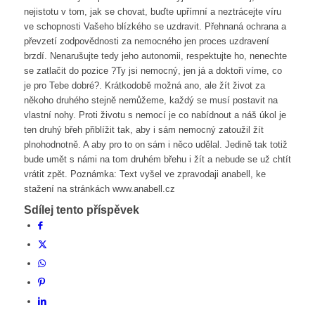
nejistotu v tom, jak se chovat, buďte upřímní a neztrácejte víru
ve schopnosti Vašeho blízkého se uzdravit. Přehnaná ochrana a
převzetí zodpovědnosti za nemocného jen proces uzdravení
brzdí. Nenarušujte tedy jeho autonomii, respektujte ho, nenechte
se zatlačit do pozice ?Ty jsi nemocný, jen já a doktoři víme, co
je pro Tebe dobré?. Krátkodobě možná ano, ale žít život za
někoho druhého stejně nemůžeme, každý se musí postavit na
vlastní nohy. Proti životu s nemocí je co nabídnout a náš úkol je
ten druhý břeh přiblížit tak, aby i sám nemocný zatoužil žít
plnohodnotně. A aby pro to on sám i něco udělal. Jedině tak totiž
bude umět s námi na tom druhém břehu i žít a nebude se už chtít
vrátit zpět. Poznámka: Text vyšel ve zpravodaji anabell, ke
stažení na stránkách www.anabell.cz
Sdílej tento příspěvek