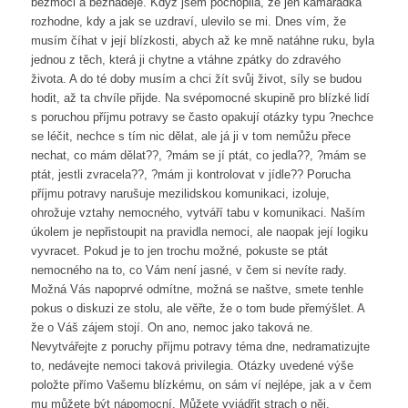
bezmoci a beznaděje. Když jsem pochopila, že jen kamarádka
rozhodne, kdy a jak se uzdraví, ulevilo se mi. Dnes vím, že
musím číhat v její blízkosti, abych až ke mně natáhne ruku, byla
jednou z těch, která ji chytne a vtáhne zpátky do zdravého
života. A do té doby musím a chci žít svůj život, síly se budou
hodit, až ta chvíle přijde. Na svépomocné skupině pro blízké lidí
s poruchou příjmu potravy se často opakují otázky typu ?nechce
se léčit, nechce s tím nic dělat, ale já ji v tom nemůžu přece
nechat, co mám dělat??, ?mám se jí ptát, co jedla??, ?mám se
ptát, jestli zvracela??, ?mám ji kontrolovat v jídle?? Porucha
příjmu potravy narušuje mezilidskou komunikaci, izoluje,
ohrožuje vztahy nemocného, vytváří tabu v komunikaci. Naším
úkolem je nepřistoupit na pravidla nemoci, ale naopak její logiku
vyvracet. Pokud je to jen trochu možné, pokuste se ptát
nemocného na to, co Vám není jasné, v čem si nevíte rady.
Možná Vás napoprvé odmítne, možná se naštve, smete tenhle
pokus o diskuzi ze stolu, ale věřte, že o tom bude přemýšlet. A
že o Váš zájem stojí. On ano, nemoc jako taková ne.
Nevytvářejte z poruchy příjmu potravy téma dne, nedramatizujte
to, nedávejte nemoci taková privilegia. Otázky uvedené výše
položte přímo Vašemu blízkému, on sám ví nejlépe, jak a v čem
mu můžete být nápomocní. Můžete vyjádřit strach o něj,