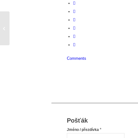
Poruchy příjmu potravy – mezi
nadváhou a vyhublostí
Comments
Pošťák
*
Jméno / přezdívka