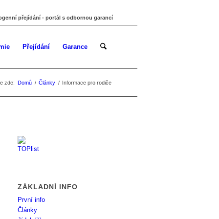
ogenní přejídání - portál s odbornou garancí
mie
Přejídání
Garance
e zde:
Domů
/
Články
/
Informace pro rodiče
ZÁKLADNÍ INFO
První info
Články