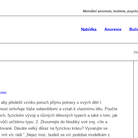
Mentální anorexie, bulimie, psych
Nabídka
Anorexie
Buli
Jst
dmin
, aby předešli vzniku poruch příjmu potravy u svých dětí l.
nost ovlivňuje Vaše sebevědomí a vztah k vlastnímu tělu. Poučte
ech, fyzickém vývoji a různých tělesných typech a také o tom, jak
vůči určitému typu. 2. Zkoumejte do hloubky své sny, cíle a
ilované. Dáváte velký důraz na fyzickou krásu? Vyvarujte se
 mít víc rádi.“ „Nejez moc, budeš se víc podobat modelkám z