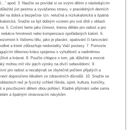
tů…“ apod. 3. Naučte se povídat si se svými dětmi o následujícím
 důležité jíst pestrou a vyváženou stravu, v pravidelných denních
ídel na dobrá a bezpečná- tzn. netučná a nízkokalorická a špatná
alorická. Snažte se být dobrým vzorem pro své dítě v oblasti
a. 5. Cvičení berte jako činnost, kterou děláte pro radost a pro
b redukce hmotnosti nebo kompenzace spořádaných kalorií. 6.
pozornost k Vašemu tělu, jako je plavání, opalování či tancování.
hodlné a které zdůrazňuje nedostatky Vaší postavy. 7. Pomozte
agujícím tělesnou krásu spojenou s vyhublostí a nadměrnou
tažlivé a krásné. 8. Poučte chlapce o tom, jak důležité a mocné
aký mohou mít vliv jejich výroky na dívčí sebevědomí. 9.
ivní pro radost a nezabývali se zbytečně počtem přijatých a
 není doporučeno lékařem ze zdravotních důvodů/. 10. Snažte se
oblastech než je fyzický vzhled /škola, sport, kultura, koníčky,
ti a povzbuzení dětem obou pohlaví. Kladné přijímání sebe sama
dietám a špatným stravovacím návykům.