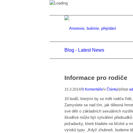
Blog - Latest News
Informace pro rodiče
/
/
/
15.3.2014
0 Komentáře
v
Články
přidal
a
10 bodů, kterými by se měli rodiče řídit
Zamyslete se nad tím, jak tělesná hmot
své děti o základních sexuálních rozdíl
škodlivé může být vytváření předsudků 
požadavky, které kladete na blízké a m
výroků typu: „Když zhubneš, budeme tě