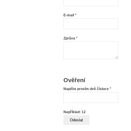
*
E-mail
*
Zpráva
Ověření
*
Napište prosím dvě čísloce
Například: 12