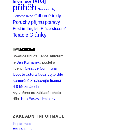
Informace
příběh
Naše služby
Odborné texty
Odborné akce
Poruchy příjmu potravy
Post in English
Práce studentů
Články
Terapie
www.idealni.cz
, jehož autorem
je
Jan Kulhánek
, podléhá
licenci
Creative Commons
Uveďte autora-Neužívejte dílo
komerčně-Zachovejte licenci
4.0 Mezinárodní
.
Vytvořeno na základě tohoto
díla:
http://www.idealni.cz
ZÁKLADNÍ INFORMACE
Registrace
Přihlásit se