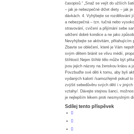
časopisů.“ „Snaž se vejít do užších ša
– jak je nebezpečné držet diety – jak je
dávkách. 4. Vyhýbejte se rozdělování j
a nebezpečná – tzn. tučná nebo vysokok
stravování, cvičení a přijímání sebe sam
udržení dobré kondice a ne jako způso
Nevyhýbejte se aktivitám, přitahujícím 
Zbavte se oblečení, které je Vám nepo
svým dětem bránit se vlivu médií, prop
štíhlostí.Nejen štíhlé tělo může být při
jsou jejich názory na ženskou krásu a j
Povzbuďte své děti k tomu, aby byli akt
vydaných kalorií /samozřejmě pokud to
zvýšit sebedůvěru svých dětí i v jiných 
vztahy/. Dávejte stejnou šanci, možnos
je nejlepším lékem proti nesmyslným 
Sdílej tento příspěvek