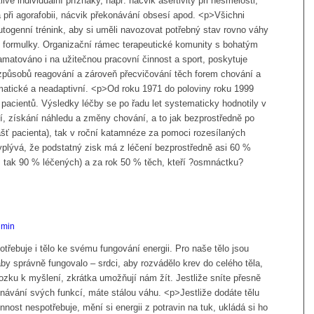
vé individuální příznaky, např. nácvik asertivity při nesmělosti,
při agorafobii, nácvik překonávání obsesí apod. <p>Všichni
utogenní trénink, aby si uměli navozovat potřebný stav rovno váhy
ní formulky. Organizační rámec terapeutické komunity s bohatým
matováno i na užitečnou pracovní činnost a sport, poskytuje
způsobů reagování a zároveň přecvičování těch forem chování a
ematické a neadaptivní. <p>Od roku 1971 do poloviny roku 1999
c pacientů. Výsledky léčby se po řadu let systematicky hodnotily v
, získání náhledu a změny chování, a to jak bezprostředně po
lášť pacienta), tak v roční katamnéze za pomoci rozesílaných
plývá, že podstatný zisk má z léčení bezprostředně asi 60 %
í, tak 90 % léčených) a za rok 50 % těch, kteří ?osmnáctku?
dmin
potřebuje i tělo ke svému fungování energii. Pro naše tělo jsou
by správně fungovalo – srdci, aby rozvádělo krev do celého těla,
zku k myšlení, zkrátka umožňují nám žít. Jestliže sníte přesně
onávání svých funkcí, máte stálou váhu. <p>Jestliže dodáte tělu
innost nespotřebuje, mění si energii z potravin na tuk, ukládá si ho