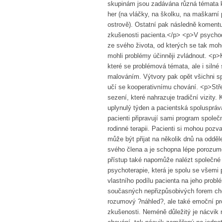
skupinám jsou zadávána různá témata k
her (na vláčky, na školku, na maškarní 
ostrově). Ostatní pak následně komentu
zkušenosti pacienta.</p> <p>V psychod
ze svého života, od kterých se tak moho
mohli problémy účinněji zvládnout. <p>K
které se problémová témata, ale i silné
malováním. Výtvory pak opět všichni sp
učí se kooperativnímu chování. <p>Stř
sezení, které nahrazuje tradiční vizity
uplynulý týden a pacientská spoluspráva
pacienti připravují sami program spole
rodinné terapii. Pacienti si mohou pozva
může být přijat na několik dnů na oddě
svého člena a je schopna lépe porozumě
přístup také napomůže nalézt společné 
psychoterapie, která je spolu se všemi
vlastního podílu pacienta na jeho problé
současných nepřizpůsobivých forem cho
rozumový ?náhled?, ale také emoční pro
zkušenosti. Neméně důležitý je nácvik 