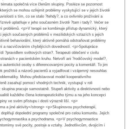
ví témata společná více členům skupiny. Posléze se pozornost
kterých se mohou ozřejmit problémy vyskytující se v jejich životě
ouvislosti s tím, co se stalo ?tehdy?, a co ovlivnilo prožívání a
říznivě uplatňuje v jeho současném životě ?tam i tady?. Večer se
ní problémů. <p>V terapii se kombinuje přístup dynamický, který
i jejich současných problémů v mezilidských vztazích s jejich
nitivně behaviorální, který aktivně pomáhá odstraňovat problémy
 a nacvičováním chybějících dovedností. <p>Spolupráce
í ?pravidlem světových stran?. Terapeuti oblečení v civilu
 stranách v pacientském kruhu. Netvoří ani ?rodičovský model?,
ako autentické osoby s diferencovanými pocity a komentáři. To jim
k prožitků a názorů pacientů a vyjadřovat i vzájemný nesouhlas
 problematiky. Mohou představovat model kooperativního
eně zasahují pomocí vhodných technik, vystupují v roli
 skupina pracuje samostatně. Stupeň aktivity a direktivnosti nebo
idualitě každého člena koterapeutického týmu a na jeho koncepci
piny ve svém přístupu i dosti výrazně liší. <p>
 a jiné aktivity</strong> <p>Skupinovou psychoterapii,
 doplňují dopolední programy společné pro celou komunitu. Jejich
 psychogymnastika a psychodrama. <p>V psychogymnastice
ntomimy své pocity, postoje a vztahy. Jednotlivcům, dvojicím i