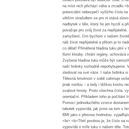
na míst nich přichází váha a zrcadlo.<br
potenciální nebezpečí vyššího čísla na 
větším strašidlem se pro ni stává slov
nadbytek v těle, který ho jen hyzdí a př
považuje pro svůj život za nepřijateln
zamyšlení, čím bychom v našem životě 
náš život nepřijatelné a přitom je to 
co dělat! Přiměřená hladina tuku plní v
tlumí klouby, chrání orgány, uchovává 
Zvýšená hladina tuku může být samozřejm
naší hrdinky rozhodně nepohybujeme. Vě
sledovat na své váze. I naše hrdinka s
Tělesná hmotnost v sobě zahrnuje ovšem
jinak rostlou – a tedy i těžkou kostru n
svalové hmoty. Proto všechna čísla, vy
orientační. Příkladem toho je počítání
Pomocí jednoduchého vzorce dostaneme
tabulek vypovídá, jak jsme na tom s hm
BMI jako s přesnou hodnotou, vyjadřují
<br> <b>Třetí pověrou je, že číslo na v
vypovídá o míře tuku v našem těle. Tot