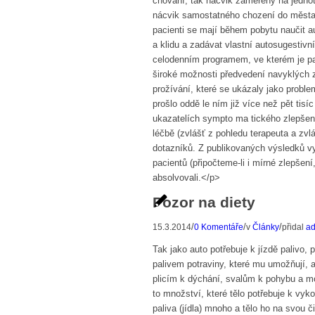
chování, tak nácvik zaměřený na jednotli
nácvik samostatného chození do města 
pacienti se mají během pobytu naučit a
a klidu a zadávat vlastní autosugestiv
celodenním programem, ve kterém je pa
široké možnosti předvedení navyklých 
prožívání, které se ukázaly jako probl
prošlo oddě le ním již více než pět tisí
ukazatelích sympto ma tického zlepšení
léčbě (zvlášť z pohledu terapeuta a zv
dotazníků. Z publikovaných výsledků vy
pacientů (připočteme-li i mírné zlepšen
absolvovali.</p>
Pozor na diety
/
/
/
15.3.2014
0 Komentáře
v
Články
přidal
a
Tak jako auto potřebuje k jízdě palivo, 
palivem potraviny, které mu umožňují, a
plicím k dýchání, svalům k pohybu a mo
to množství, které tělo potřebuje k vyk
paliva (jídla) mnoho a tělo ho na svou č