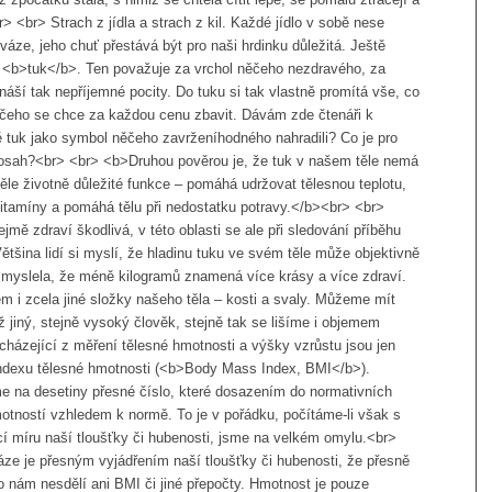
> <br> Strach z jídla a strach z kil. Každé jídlo v sobě nese
váze, jeho chuť přestává být pro naši hrdinku důležitá. Ještě
o <b>tuk</b>. Ten považuje za vrchol něčeho nezdravého, za
ináší tak nepříjemné pocity. Do tuku si tak vlastně promítá vše, co
é, čeho se chce za každou cenu zbavit. Dávám zde čtenáři k
tuk jako symbol něčeho zavrženíhodného nahradili? Co je pro
nadosah?<br> <br> <b>Druhou pověrou je, že tuk v našem těle nemá
 těle životně důležité funkce – pomáhá udržovat tělesnou teplotu,
vitamíny a pomáhá tělu při nedostatku potravy.</b><br> <br>
ě zdraví škodlivá, v této oblasti se ale při sledování příběhu
tšina lidí si myslí, že hladinu tuku ve svém těle může objektivně
i myslela, že méně kilogramů znamená více krásy a více zdraví.
 i zcela jiné složky našeho těla – kosti a svaly. Můžeme mít
ež jiný, stejně vysoký člověk, stejně tak se lišíme i objemem
cházející z měření tělesné hmotnosti a výšky vzrůstu jsou jen
 Indexu tělesné hmotnosti (<b>Body Mass Index, BMI</b>).
 na desetiny přesné číslo, které dosazením do normativních
otností vzhledem k normě. To je v pořádku, počítáme-li však s
cí míru naší tloušťky či hubenosti, jsme na velkém omylu.<br>
áze je přesným vyjádřením naší tloušťky či hubenosti, že přesně
o nám nesdělí ani BMI či jiné přepočty. Hmotnost je pouze