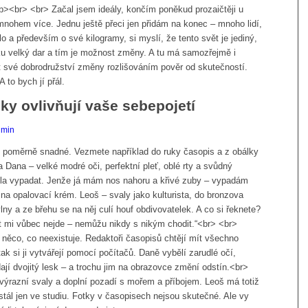
/b><br> <br> Začal jsem ideály, končím poněkud prozaičtěji u
nohem více. Jednu ještě přeci jen přidám na konec – mnoho lidí,
ělo a především o své kilogramy, si myslí, že tento svět je jediný,
ku velký dar a tím je možnost změny. A tu má samozřejmě i
t své dobrodružství změny rozlišováním pověr od skutečností.
to bych jí přál.
ky ovlivňují vaše sebepojetí
dmin
 je poměrně snadné. Vezmete například do ruky časopis a z obálky
Dana – velké modré oči, perfektní pleť, oblé rty a svůdný
la vypadat. Jenže já mám nos nahoru a křivé zuby – vypadám
na opalovací krém. Leoš – svaly jako kulturista, do bronzova
ny a ze břehu se na něj culí houf obdivovatelek. A co si řeknete?
t mi vůbec nejde – nemůžu nikdy s nikým chodit.“<br> <br>
 něco, co neexistuje. Redaktoři časopisů chtějí mít všechno
ak si ji vytvářejí pomocí počítačů. Daně vybělí zarudlé očí,
jí dvojitý lesk – a trochu jim na obrazovce změní odstín.<br>
ýrazní svaly a doplní pozadí s mořem a příbojem. Leoš má totiž
stál jen ve studiu. Fotky v časopisech nejsou skutečné. Ale vy