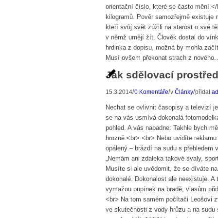
orientační číslo, které se často mění.<
kilogramů. Pověr samozřejmě existuje m
kteří svůj svět zúžili na starost o své t
v němž umějí žít. Člověk dostal do vín
hrdinka z dopisu, možná by mohla začí
Musí ovšem překonat strach z nového. A 
Jak sdělovací prostřed
/
/
/
15.3.2014
0 Komentáře
v
Články
přidal
a
Nechat se ovlivnit časopisy a televizí
se na vás usmívá dokonalá fotomodelka 
pohled. A vás napadne: Takhle bych mě
hrozně.<br> <br> Nebo uvidíte reklamu 
opálený – brázdí na sudu s přehledem vl
„Nemám ani zdaleka takové svaly, spor
Musíte si ale uvědomit, že se díváte na
dokonalé. Dokonalost ale neexistuje. A t
vymažou pupínek na bradě, vlasům přida
<br> Na tom samém počítači Leošovi zv
ve skutečnosti z vody hrůzu a na sudu 