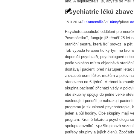
ano. A nejdůležitější je, abyste se měli 
Psychiatrie léků zbav
/
/
/
15.3.2014
0 Komentáře
v
Články
přidal
a
Psychoterapeutické oddělení pro neuróz
?osmnáctka?, funguje již téměř 28 let 
staniční sestra, která řídí provoz, a 
Tak vypadá terapeu tic ký tým na krom
doporučí psychiatři, psychologové nebo
podle volného místa objednává staniční
dostávají pacienti před nástupem leták
z dvaceti osmi lůžek mužům a polovina
stanovena na 6 týdnů. V rámci komunit
skupina pacientů přichází vždy v polov
obě skupiny spojují do jedné velké otev
následující pondělí je nahrazují pacien
programu je skupinová psychoterapie, k
jeden a půl hodiny. Obě skupiny mají v
program. Kromě lékaře a psychologa se 
spolupracovníků. <p>Skupinová sezení 
potřeby skupiny a jejích členů. Zpočátku