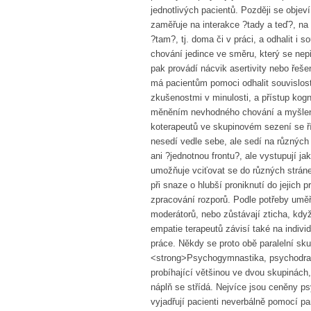
jednotlivých pacientů. Později se obje
zaměřuje na interakce ?tady a teď?, na 
?tam?, tj. doma či v práci, a odhalit i s
chování jedince ve směru, který se nep
pak provádí nácvik asertivity nebo řeše
má pacientům pomoci odhalit souvislost
zkušenostmi v minulosti, a přístup kog
měněním nevhodného chování a myšlení
koterapeutů ve skupinovém sezení se říd
nesedí vedle sebe, ale sedí na různých
ani ?jednotnou frontu?, ale vystupují j
umožňuje vciťovat se do různých stráne
při snaze o hlubší proniknutí do jejich
zpracování rozporů. Podle potřeby uměř
moderátorů, nebo zůstávají zticha, když
empatie terapeutů závisí také na indiv
práce. Někdy se proto obě paralelní sku
<strong>Psychogymnastika, psychodrama
probíhající většinou ve dvou skupinách,
náplň se střídá. Nejvíce jsou ceněny
vyjadřují pacienti neverbálně pomocí pa