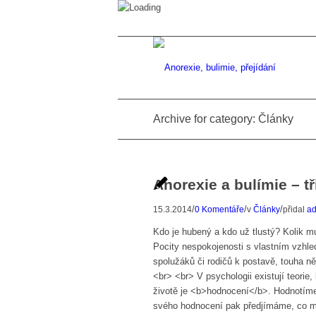
Archive for category: Články
Anorexie a bulímie – t
/
/
/
15.3.2014
0 Komentáře
v
Články
přidal
a
Kdo je hubený a kdo už tlustý? Kolik m
Pocity nespokojenosti s vlastním vzh
spolužáků či rodičů k postavě, touha n
<br> <br> V psychologii existují teorie
životě je <b>hodnocení</b>. Hodnotíme
svého hodnocení pak předjímáme, co m