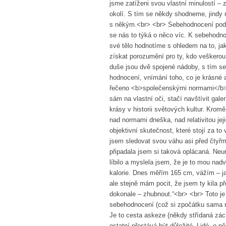
jsme zatíženi svou vlastní minulostí –
okolí. S tím se někdy shodneme, jindy
s někým.<br> <br> Sebehodnocení podlé
se nás to týká o něco víc. K sebehodnoce
své tělo hodnotíme s ohledem na to, ja
získat porozumění pro ty, kdo veškerou 
duše jsou dvě spojené nádoby, s tím se 
hodnocení, vnímání toho, co je krásné 
řečeno <b>společenskými normami</b>.
sám na vlastní oči, stačí navštívit gal
krásy v historii světových kultur. Krom
nad normami dneška, nad relativitou jej
objektivní skutečnost, které stojí za to
jsem sledovat svou váhu asi před čtyřmi 
připadala jsem si taková oplácaná. Ne
líbilo a myslela jsem, že je to mou nad
kalorie. Dnes měřím 165 cm, vážím – ja
ale stejně mám pocit, že jsem ty kila př
dokonale – zhubnout.“<br> <br> Toto je 
sebehodnocení (což si zpočátku sama 
Je to cesta askeze (někdy střídaná zác
ostatní přestává být důležité. Lidé, o ně