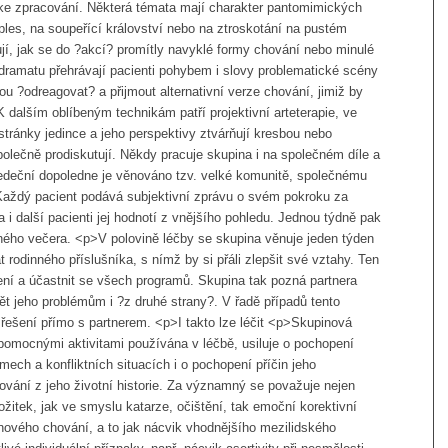
e zpracování. Některá témata mají charakter pantomimických
ples, na soupeřící království nebo na ztroskotání na pustém
jí, jak se do ?akcí? promítly navyklé formy chování nebo minulé
ramatu přehrávají pacienti pohybem i slovy problematické scény
u ?odreagovat? a přijmout alternativní verze chování, jimiž by
 dalším oblíbeným technikám patří projektivní arteterapie, ve
 stránky jedince a jeho perspektivy ztvárňují kresbou nebo
olečně prodiskutují. Někdy pracuje skupina i na společném díle a
edeční dopoledne je věnováno tzv. velké komunitě, společnému
. Každý pacient podává subjektivní zprávu o svém pokroku za
 i další pacienti jej hodnotí z vnějšího pohledu. Jednou týdně pak
čného večera. <p>V polovině léčby se skupina věnuje jeden týden
t rodinného příslušníka, s nímž by si přáli zlepšit své vztahy. Ten
lení a účastnit se všech programů. Skupina tak pozná partnera
t jeho problémům i ?z druhé strany?. V řadě případů tento
řešení přímo s partnerem. <p>I takto lze léčit <p>Skupinová
 pomocnými aktivitami používána v léčbě, usiluje o pochopení
mech a konfliktních situacích i o pochopení příčin jeho
vání z jeho životní historie. Za významný se považuje nejen
žitek, jak ve smyslu katarze, očištění, tak emoční korektivní
nového chování, a to jak nácvik vhodnějšího mezilidského