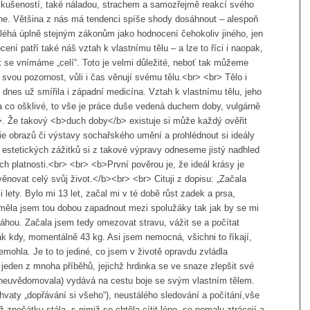
 zkušeností, také náladou, strachem a samozřejmě reakcí svého
 ne. Většina z nás má tendenci spíše shody dosáhnout – alespoň
há úplně stejným zákonům jako hodnocení čehokoliv jiného, jen
ní patří také náš vztah k vlastnímu tělu – a lze to říci i naopak,
k se vnímáme „celí“. Toto je velmi důležité, neboť tak můžeme
svou pozornost, vůli i čas věnují svému tělu.<br> <br> Tělo i
dnes už smířila i západní medicína. Vztah k vlastnímu tělu, jeho
a co ošklivé, to vše je práce duše vedená duchem doby, vulgárně
 Že takový <b>duch doby</b> existuje si může každý ověřit
erie obrazů či výstavy sochařského umění a prohlédnout si ideály
ě estetických zážitků si z takové výpravy odneseme jistý nadhled
ich platnosti.<br> <br> <b>První pověrou je, že ideál krásy je
 věnovat celý svůj život.</b><br> <br> Cituji z dopisu: „Začala
lety. Bylo mi 13 let, začal mi v té době růst zadek a prsa,
uměla jsem tou dobou zapadnout mezi spolužáky tak jak by se mi
váhou. Začala jsem tedy omezovat stravu, vážit se a počítat
k kdy, momentálně 43 kg. Asi jsem nemocná, všichni to říkají,
emohla. Je to to jediné, co jsem v životě opravdu zvládla
jeden z mnoha příběhů, jejichž hrdinka se ve snaze zlepšit své
neuvědomovala) vydává na cestu boje se svým vlastním tělem.
hvaty „dopřávání si všeho“), neustálého sledování a počítání,vše
ž zpočátku stála, s nimiž se chtěla cítit lépe, se pomalu ztrácejí a