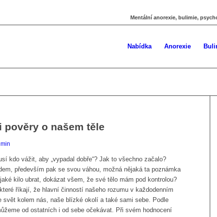
Mentální anorexie, bulimie, psych
Nabídka
Anorexie
Buli
ři pověry o našem těle
dmin
usí kdo vážit, aby „vypadal dobře“? Jak to všechno začalo?
ledem, především pak se svou váhou, možná nějaká ta poznámka
ějaké kilo ubrat, dokázat všem, že své tělo mám pod kontrolou?
, které říkají, že hlavní činností našeho rozumu v každodenním
 svět kolem nás, naše blízké okolí a také sami sebe. Podle
ůžeme od ostatních i od sebe očekávat. Při svém hodnocení