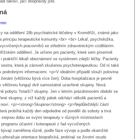
rádi takoví, jací doopravdy jste.
ená
dmin
y na oddělení 18b psychiatrické léčebny v Kroměříži, známé jako
na principu terapeutické komunity.<br> <br> Lékař, psycholožka,
pět vycvičených pracovníků se středním zdravotnickým vzděláním.
ěřížském oddělení. Je určeno pro pacienty, které sem písemně
 i praktičtí lékaři obeznámení se systémem zdejší léčby. Pacienty
 sestra, která je zároveň zkušenou psychoterapeutkou. Od ní také
 s podrobnými informacemi. <p>V ideálním případě slouží polovina
 ženám (většinou bývá více žen). Doba hospitalizace je pevně
y většinou fungují dvě samostatné uzavřené skupiny. Nová
ině pobytu ?starší? skupiny. Jen v letním prázdninovém období se
řené skupiny, z níž každý pátek odchází několik pacientů a
ti noví. <p><strong>Skupina</strong> <p>Nejdůležitější částí
terá probíhá každý den odpoledne od pondělí do soboty a trvá
e stejnou dobu se svými terapeuty v různých místnostech
programu účastní i koterapeuti z řad vycvičených
bývají zaměřena různě, podle fáze vývoje a podle okamžité
 převažuje orientace biografická, probírají se životní osudy