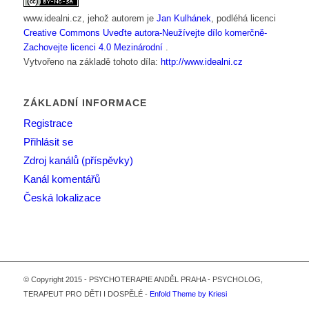
www.idealni.cz
, jehož autorem je
Jan Kulhánek
, podléhá licenci
Creative Commons Uveďte autora-Neužívejte dílo komerčně-
Zachovejte licenci 4.0 Mezinárodní
.
Vytvořeno na základě tohoto díla:
http://www.idealni.cz
ZÁKLADNÍ INFORMACE
Registrace
Přihlásit se
Zdroj kanálů (příspěvky)
Kanál komentářů
Česká lokalizace
© Copyright 2015 - PSYCHOTERAPIE ANDĚL PRAHA - PSYCHOLOG,
TERAPEUT PRO DĚTI I DOSPĚLÉ -
Enfold Theme by Kriesi