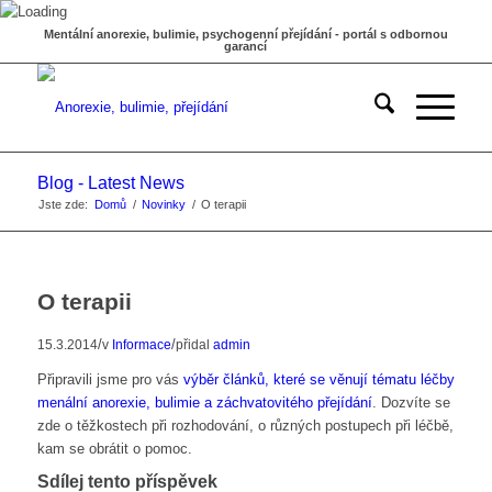
Mentální anorexie, bulimie, psychogenní přejídání - portál s odbornou
garancí
Blog - Latest News
Jste zde:
Domů
/
Novinky
/
O terapii
O terapii
/
/
15.3.2014
v
Informace
přidal
admin
Připravili jsme pro vás
výběr článků, které se věnují tématu léčby
menální anorexie, bulimie a záchvatovitého přejídání
. Dozvíte se
zde o těžkostech při rozhodování, o různých postupech při léčbě,
kam se obrátit o pomoc.
Sdílej tento příspěvek