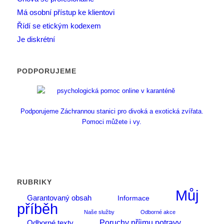
Má osobní přístup ke klientovi
Řídí se etickým kodexem
Je diskrétní
PODPORUJEME
Podporujeme Záchrannou stanici pro divoká a exotická zvířata.
Pomoci můžete i vy.
RUBRIKY
Můj
Garantovaný obsah
Informace
příběh
Naše služby
Odborné akce
Poruchy příjmu potravy
Odborné texty