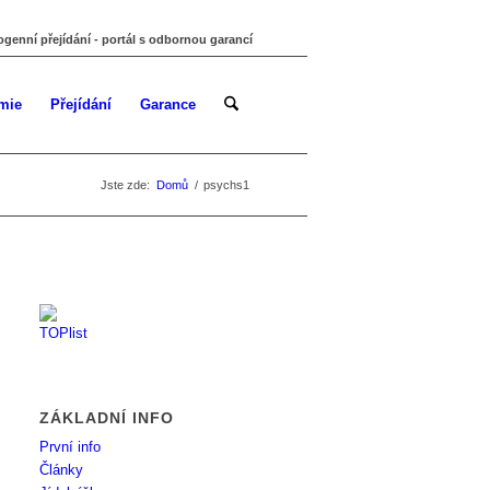
ogenní přejídání - portál s odbornou garancí
mie
Přejídání
Garance
Jste zde:
Domů
/
psychs1
ZÁKLADNÍ INFO
První info
Články