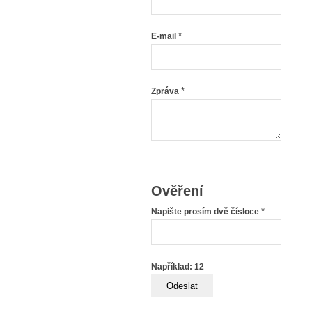
*
E-mail
*
Zpráva
Ověření
*
Napište prosím dvě čísloce
Například: 12