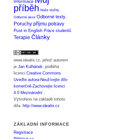
Informace
příběh
Naše služby
Odborné texty
Odborné akce
Poruchy příjmu potravy
Post in English
Práce studentů
Články
Terapie
www.idealni.cz
, jehož autorem
je
Jan Kulhánek
, podléhá
licenci
Creative Commons
Uveďte autora-Neužívejte dílo
komerčně-Zachovejte licenci
4.0 Mezinárodní
.
Vytvořeno na základě tohoto
díla:
http://www.idealni.cz
ZÁKLADNÍ INFORMACE
Registrace
Přihlásit se