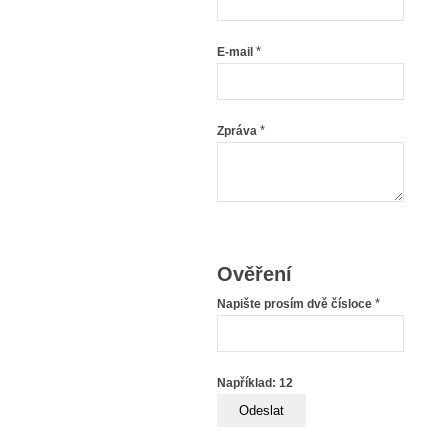
*
E-mail
*
Zpráva
Ověření
*
Napište prosím dvě čísloce
Například: 12