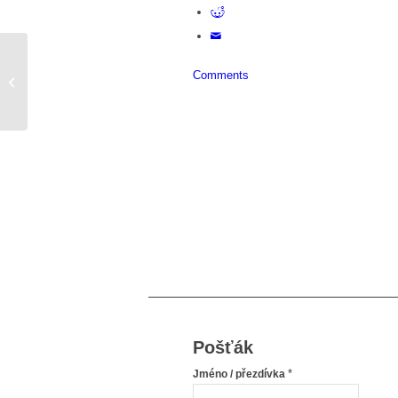
Comments
Věřit, že nemožné neexistuje
Pošťák
*
Jméno / přezdívka