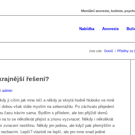
Mentální anorexie, bulimie, psych
Nabídka
Anorexie
Buli
Jste zde:
Domů
/
Příběhy ze 
rajnější řešení?
al
admin
kdy ji cítím jak mne ničí a někdy je skrytá hodně hluboko ve mně
ní dobou však stále myslím na sebevraždu. Po záchvatu přejedení
u času trávím sama. Bydlím s přítelem, ale ten přijíždí domů
na to se několikrát přejíst a znovu vyzvracet. Někdy i několikrát
í zvracení nestihnu. Někdy jen jednou, ale když pak přemýšlím a
 nezbavím. Lepší? vlastně ne lepší, ale pro mne snad jediné