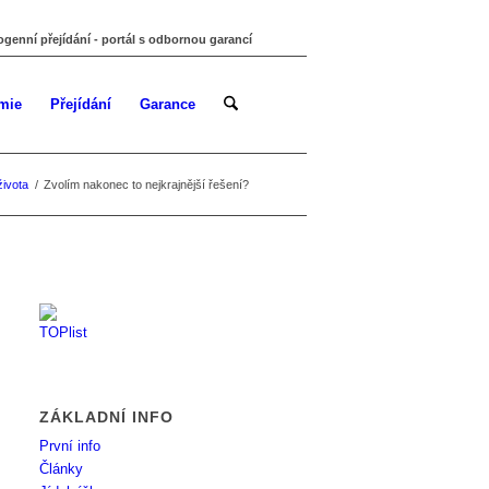
ogenní přejídání - portál s odbornou garancí
mie
Přejídání
Garance
života
/
Zvolím nakonec to nejkrajnější řešení?
ZÁKLADNÍ INFO
První info
Články