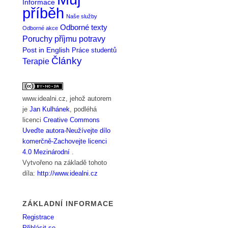
Informace
příběh
Naše služby
Odborné texty
Odborné akce
Poruchy příjmu potravy
Post in English
Práce studentů
Články
Terapie
www.idealni.cz
, jehož autorem
je
Jan Kulhánek
, podléhá
licenci
Creative Commons
Uveďte autora-Neužívejte dílo
komerčně-Zachovejte licenci
4.0 Mezinárodní
.
Vytvořeno na základě tohoto
díla:
http://www.idealni.cz
ZÁKLADNÍ INFORMACE
Registrace
Přihlásit se