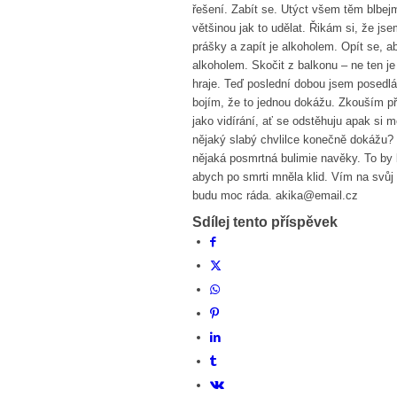
řešení. Zabít se. Utýct všem těm blbe
většinou jak to udělat. Řikám si, že j
prášky a zapít je alkoholem. Opít se, a
alkoholem. Skočit z balkonu – ne ten je
hraje. Teď poslední dobou jsem posedl
bojím, že to jednou dokážu. Zkouším př
jako vidírání, ať se odstěhuju apak si m
nějaký slabý chvlilce konečně dokážu
nějaká posmrtná bulimie navěky. To by b
abych po smrti mněla klid. Vím na svůj
budu moc ráda. akika@email.cz
Sdílej tento příspěvek