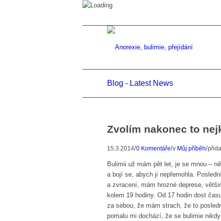
Blog - Latest News
Zvolím nakonec to nejk
/
/
/
15.3.2014
0 Komentáře
v
Můj příběh
přid
Bulimii už mám pět let, je se mnou – ně
a bojí se, abych ji nepřemohla. Posled
a zvracení, mám hrozné deprese, většin
kolem 19 hodiny. Od 17 hodin dost času 
za sebou, že mám strach, že to posledn
pomalu mi dochází, že se bulimie nikdy