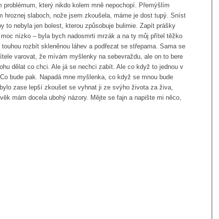
jm problémum, který nikdo kolem mně nepochopí. Přemýšlím
sem hroznej slaboch, nože jsem zkoušela, máme je dost tupý. Sníst
by to nebyla jen bolest, kterou způsobuje bulimie. Zapít prášky
 moc nízko – byla bych nadosmrti mrzák a na ty můj přítel těžko
á touhou rozbít skleněnou láhev a podřezat se střepama. Sama se
ítele varovat, že mívám myšlenky na sebevraždu, ale on to bere
ohu dělat co chci. Ale já se nechci zabít. Ale co když to jednou v
? Co bude pak. Napadá mne myšlenka, co když se mnou bude
ylo zase lepší zkoušet se vyhnat ji ze svýho života za živa,
 věk mám docela ubohý názory. Mějte se fajn a napište mi něco,