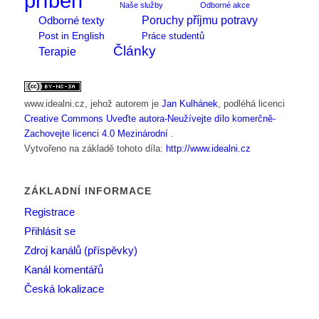
příběh
Naše služby
Odborné akce
Poruchy příjmu potravy
Odborné texty
Post in English
Práce studentů
Články
Terapie
www.idealni.cz
, jehož autorem je
Jan Kulhánek
, podléhá licenci
Creative Commons Uveďte autora-Neužívejte dílo komerčně-
Zachovejte licenci 4.0 Mezinárodní
.
Vytvořeno na základě tohoto díla:
http://www.idealni.cz
ZÁKLADNÍ INFORMACE
Registrace
Přihlásit se
Zdroj kanálů (příspěvky)
Kanál komentářů
Česká lokalizace