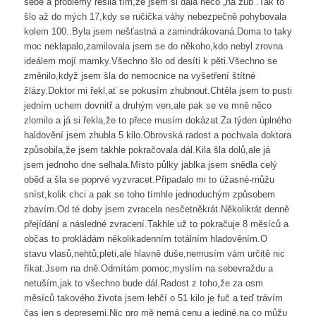
sebe a problémy řešila tím,že jsem si dala něco „na zub“.Tak to
šlo až do mých 17,kdy se ručička váhy nebezpečně pohybovala
kolem 100..Byla jsem nešťastná a zamindrákovaná.Doma to taky
moc neklapalo,zamilovala jsem se do někoho,kdo nebyl zrovna
ideálem mojí mamky.Všechno šlo od desíti k pěti.Všechno se
změnilo,když jsem šla do nemocnice na vyšetření štítné
žlázy.Doktor mi řekl,ať se pokusím zhubnout.Chtěla jsem to pusti
jedním uchem dovnitř a druhým ven,ale pak se ve mně něco
zlomilo a já si řekla,že to přece musím dokázat.Za týden úplného
haldovění jsem zhubla 5 kilo.Obrovská radost a pochvala doktora
způsobila,že jsem takhle pokračovala dál.Kila šla dolů,ale já
jsem jednoho dne selhala.Místo půlky jablka jsem snědla celý
oběd a šla se poprvé vyzvracet.Připadalo mi to úžasné-můžu
sníst,kolik chci a pak se toho tímhle jednoduchým způsobem
zbavím.Od té doby jsem zvracela nesčetněkrát.Několikrát denně
přejídání a následné zvracení.Takhle už to pokračuje 8 měsíců a
občas to prokládám několikadenním totálním hladověním.O
stavu vlasů,nehtů,pleti,ale hlavně duše,nemusím vám určitě nic
říkat.Jsem na dně.Odmítám pomoc,myslím na sebevraždu a
netuším,jak to všechno bude dál.Radost z toho,že za osm
měsíců takového života jsem lehčí o 51 kilo je fuč a teď trávím
čas jen s depresemi.Nic pro mě nemá cenu a jediné,na co můžu