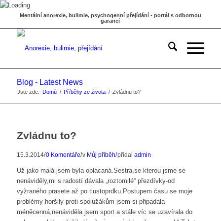
Mentální anorexie, bulimie, psychogenní přejídání - portál s odbornou
garancí
Blog - Latest News
Jste zde:
Domů
/
Příběhy ze života
/
Zvládnu to?
Zvládnu to?
/
/
/
15.3.2014
0 Komentáře
v
Můj příběh
přidal
admin
Už jako malá jsem byla oplácaná.Sestra,se kterou jsme se
nenáviděly,mi s radostí dávala „roztomilé“ přezdívky-od
vyžraného prasete až po tlustoprdku.Postupem času se moje
problémy horšily-proti spolužákům jsem si připadala
méněcenná,nenáviděla jsem sport a stále víc se uzavírala do