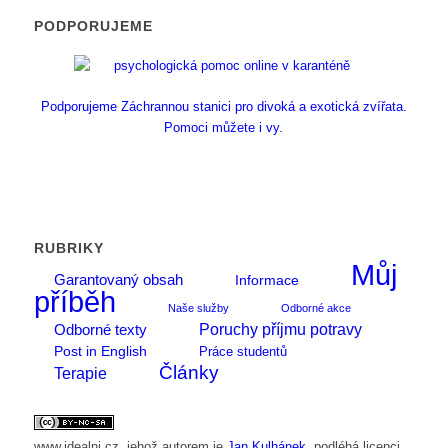
PODPORUJEME
Podporujeme Záchrannou stanici pro divoká a exotická zvířata.
Pomoci můžete i vy.
RUBRIKY
Můj
Garantovaný obsah
Informace
příběh
Naše služby
Odborné akce
Poruchy příjmu potravy
Odborné texty
Post in English
Práce studentů
Články
Terapie
www.idealni.cz
, jehož autorem je
Jan Kulhánek
, podléhá licenci