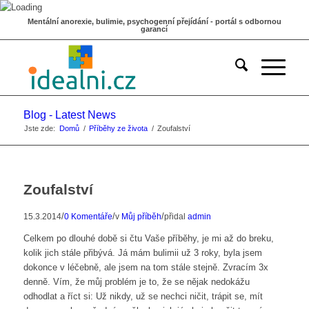
Mentální anorexie, bulimie, psychogenní přejídání - portál s odbornou
garancí
Blog - Latest News
Jste zde:
Domů
/
Příběhy ze života
/
Zoufalství
Zoufalství
/
/
/
15.3.2014
0 Komentáře
v
Můj příběh
přidal
admin
Celkem po dlouhé době si čtu Vaše příběhy, je mi až do breku,
kolik jich stále přibývá. Já mám bulimii už 3 roky, byla jsem
dokonce v léčebně, ale jsem na tom stále stejně. Zvracím 3x
denně. Vím, že můj problém je to, že se nějak nedokážu
odhodlat a říct si: Už nikdy, už se nechci ničit, trápit se, mít