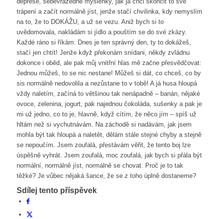
deprese, sebevražedné myšlenky, jak já chci skončit to své
trápení a začít normálně jíst, jenže stačí chvilinka, kdy nemyslím
na to, že to DOKÁŽU, a už se vezu. Aniž bych si to
uvědomovala, nakládám si jídlo a pouštím se do své zkázy.
Každé ráno si říkám: Dnes je ten správný den, ty to dokážeš,
stačí jen chtít! Jenže když překonám snídani, někdy zvládnu
dokonce i oběd, ale pak můj vnitřní hlas mě začne přesvědčovat:
Jednou můžeš, to se nic nestane! Můžeš si dát, co chceš, co by
sis normálně nedovolila a nezůstane to v tobě! A já husa hloupá
vždy naletím, začíná to většinou tak nenápadně – banán, nějaké
ovoce, zelenina, jogurt, pak najednou čokoláda, sušenky a pak je
mi už jedno, co to je, hlavně, když cítím, že něco jím – spíš už
hltám než si vychutnávám. Na záchodě si nadávám, jak jsem
mohla být tak hloupá a naletět, dělám stále stejné chyby a stejně
se nepoučím. Jsem zoufalá, přestávám věřit, že tento boj lze
úspěšně vyhrát. Jsem zoufalá, moc zoufalá, jak bych si přála být
normální, normálně jíst, normálně se chovat. Proč je to tak
těžké? Je vůbec nějaká šance, že se z toho úplně dostaneme?
Sdílej tento příspěvek