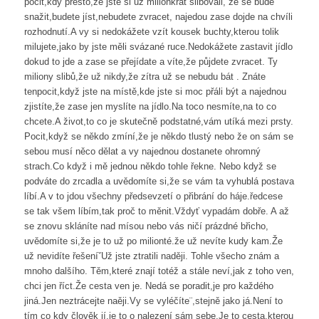
pocit,kdy přesto,že jste si už milionkrát slibovali, že se bude
snažit,budete jíst,nebudete zvracet, najedou zase dojde na chvíli
rozhodnutí.A vy si nedokážete vzít kousek buchty,kterou tolik
milujete,jako by jste měli svázané ruce.Nedokážete zastavit jídlo
dokud to jde a zase se přejídate a víte,že půjdete zvracet. Ty
miliony slibů,že už nikdy,že zítra už se nebudu bát . Znáte
tenpocit,když jste na místě,kde jste si moc přáli být a najednou
zjistíte,že zase jen myslíte na jídlo.Na toco nesmíte,na to co
chcete.A život,to co je skutečně podstatné,vám utíká mezi prsty.
Pocit,když se někdo zmíní,že je někdo tlustý nebo že on sám se
sebou musí něco dělat a vy najednou dostanete ohromný
strach.Co když i mě jednou někdo tohle řekne. Nebo když se
podváte do zrcadla a uvědomíte si,že se vám ta vyhublá postava
líbí.A v to jdou všechny předsevzetí o přibrání do háje.ředcese
se tak všem líbím,tak proč to měnit.Vždyť vypadám dobře. A až
se znovu skláníte nad mísou nebo vás ničí prázdné břicho,
uvědomíte si,že je to už po milionté.že už nevíte kudy kam.Že
už nevidíte řešeníˇUž jste ztratili naději. Tohle všecho znám a
mnoho dalšího. Těm,které znají totéž a stále neví,jak z toho ven,
chci jen říct.Že cesta ven je. Nedá se poradit,je pro každého
jiná.Jen neztrácejte naěji.Vy se vyléčíte¨,stejně jako já.Není to
tím co kdy člověk jí,je to o nalezení sám sebe.Je to cesta,kterou