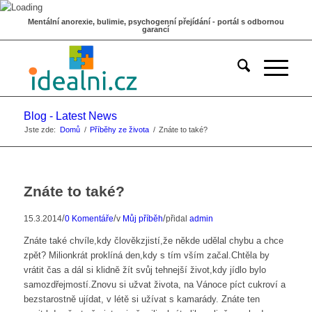
Mentální anorexie, bulimie, psychogenní přejídání - portál s odbornou
garancí
Blog - Latest News
Jste zde:
Domů
/
Příběhy ze života
/
Znáte to také?
Znáte to také?
/
/
/
15.3.2014
0 Komentáře
v
Můj příběh
přidal
admin
Znáte také chvíle,kdy člověkzjistí,že někde udělal chybu a chce
zpět? Milionkrát proklíná den,kdy s tím vším začal.Chtěla by
vrátit čas a dál si klidně žít svůj tehnejší život,kdy jídlo bylo
samozdřejmostí.Znovu si užvat života, na Vánoce píct cukroví a
bezstarostně ujídat, v létě si užívat s kamarády. Znáte ten