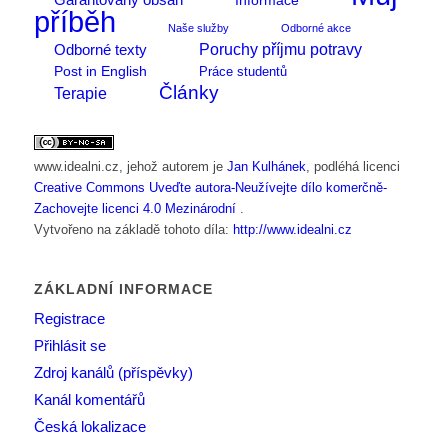
Informace
příběh
Naše služby
Odborné akce
Poruchy příjmu potravy
Odborné texty
Post in English
Práce studentů
Články
Terapie
www.idealni.cz
, jehož autorem je
Jan Kulhánek
, podléhá licenci
Creative Commons Uveďte autora-Neužívejte dílo komerčně-
Zachovejte licenci 4.0 Mezinárodní
.
Vytvořeno na základě tohoto díla:
http://www.idealni.cz
ZÁKLADNÍ INFORMACE
Registrace
Přihlásit se
Zdroj kanálů (příspěvky)
Kanál komentářů
Česká lokalizace