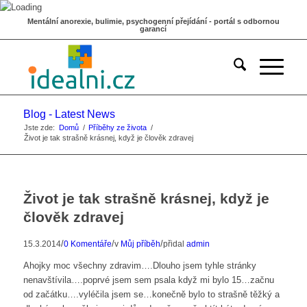
Mentální anorexie, bulimie, psychogenní přejídání - portál s odbornou
garancí
Blog - Latest News
Jste zde:
Domů
/
Příběhy ze života
/
Život je tak strašně krásnej, když je člověk zdravej
Život je tak strašně krásnej, když je
člověk zdravej
/
/
/
15.3.2014
0 Komentáře
v
Můj příběh
přidal
admin
Ahojky moc všechny zdravim….Dlouho jsem tyhle stránky
nenavštívila….poprvé jsem sem psala když mi bylo 15…začnu
od začátku….vyléčila jsem se…konečně bylo to strašně těžký a