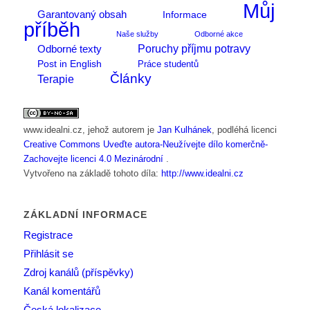
Můj
Garantovaný obsah
Informace
příběh
Naše služby
Odborné akce
Poruchy příjmu potravy
Odborné texty
Post in English
Práce studentů
Články
Terapie
www.idealni.cz
, jehož autorem je
Jan Kulhánek
, podléhá licenci
Creative Commons Uveďte autora-Neužívejte dílo komerčně-
Zachovejte licenci 4.0 Mezinárodní
.
Vytvořeno na základě tohoto díla:
http://www.idealni.cz
ZÁKLADNÍ INFORMACE
Registrace
Přihlásit se
Zdroj kanálů (příspěvky)
Kanál komentářů
Česká lokalizace