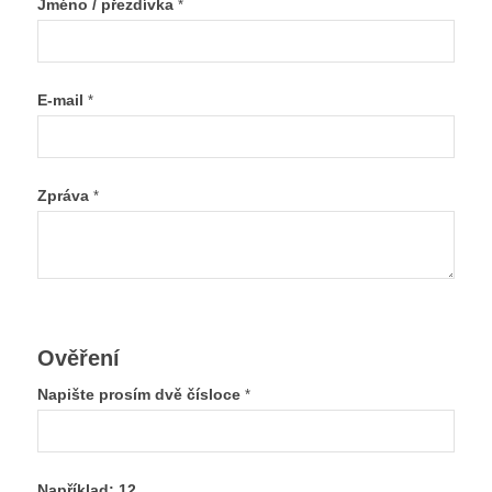
Jméno / přezdívka
*
E-mail
*
Zpráva
*
Ověření
Napište prosím dvě čísloce
*
Například: 12