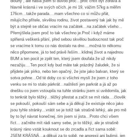
dlouhý , ale našla jsem si důvod proč…proč chtít být zdravá a
hlavně krásná i ve svých očích..je mi 19, vážim 57kg a měřim
176cm…takže parada….mam všechno co si můžu přát,
milujícího přítele, skvělou rodinu, život postavený tak jak by mě
být a stejně se občas vracím na začátek…na začátek všeho…
Přemýšlela jsem proč to tak všechno je.Proč i když máme
splňená veškerá přání, před sebou skvělou budoucnost tak proč
se vracíme k tomu co nás dostalo na dno….možná to někomu
něco připomene, já to ted právě řeším…klidnej život a najednou
BUM a ten pocit je zpět ten, který jsem doufala že už nikdy
nezažiju….Ten pocit kdy bud máte tak prázdný žaludek, že si
přijdete jak pírko, nebo ten opačný, že jste jako balvan, který se
sotva pohne…Od té doby co si všichni myslí že jsem z toho
venku se mi to stalo párkrát…naštěstí jen parkrát a já až po
dnešku co jsem vstoupila na tuhle stránku jsem si uvědomila, jak
to tenkrát bylo těžký…těžký přestat a začít se mít ráda….člověk
se pokouší, pokouší sám sebe a já děkuji že existuje něco jako
jsou tyhle stránky…vrátit se je totiž tak strašně lehký, ale pro mě
by to byl návrat konečnej..tim jsem si jista…Proto chci všem
říct… začněte mít rádi samy sebe, je to těžký, ale je strašně
krásný ráno vstát kouknout se do zrcadla a říct sama sobě:
JSEM KRÁSNÁ…a děkuji za to sobě, ne anorexii ani bulimii, jen