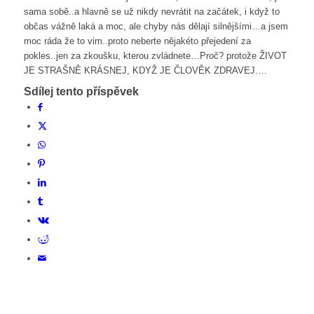
sama sobě..a hlavně se už nikdy nevrátit na začátek, i když to
občas vážně laká a moc, ale chyby nás dělají silnějšími…a jsem
moc ráda že to vim..proto neberte nějakéto přejedení za
pokles..jen za zkoušku, kterou zvládnete…Proč? protože ŽIVOT
JE STRAŠNĚ KRÁSNEJ, KDYŽ JE ČLOVĚK ZDRAVEJ….
Sdílej tento příspěvek