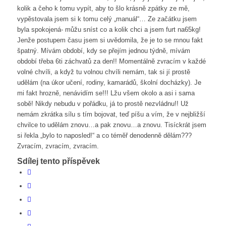
kolik a čeho k tomu vypít, aby to šlo krásně zpátky ze mě,
vypěstovala jsem si k tomu celý „manuál“… Ze začátku jsem
byla spokojená- můžu sníst co a kolik chci a jsem furt na65kg!
Jenže postupem času jsem si uvědomila, že je to se mnou fakt
špatný. Mívám období, kdy se přejím jednou týdně, mívám
období třeba 6ti záchvatů za den!! Momentálně zvracím v každé
volné chvíli, a když tu volnou chvíli nemám, tak si jí prostě
udělám (na úkor učení, rodiny, kamarádů, školní docházky). Je
mi fakt hrozně, nenávidím se!!! Lžu všem okolo a asi i sama
sobě! Nikdy nebudu v pořádku, já to prostě nezvládnu!! Už
nemám zkrátka sílu s tím bojovat, teď píšu a vím, že v nejbližší
chvilce to udělám znovu…a pak znovu…a znovu. Tisíckrát jsem
si řekla „bylo to naposled!“ a co téměř denodenně dělám???
Zvracím, zvracím, zvracím.
Sdílej tento příspěvek