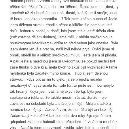
mámině pečení a vaření a díky své neustálé chuti na sladké už
příšerných 93kg! Trochu dost na 165cm!! Řekla jsem si: „dost, ty
konečně už zhubneš.Jsi hnusná, tlustá, každý se ti směje, kluci
tě berou jen jako kamarádku…“! Tak jsem začala hubnout! Jedla
jsem dělenou stravu, chodila běhat a kilíčka šla pomalua jistě
dolů. Jednou v neděli, v době, kdy jsem stále ještě držela dietu
(což ostatně dělám dodnes), jsme měli k obědu svíčkouvou s
houskovýma knedlíkama- vidím to před sebou jako dneska. Byla
jsem doma jen já a brácha, naši byli někde pryč. Oběd jsme si
ohřáli, snědli ho a jelikož svíčkovou miluju, ještě jsem si přidala.
A pak ještě a najednou jsem si uvědomila, že pokud nechci být
zase tlustší o dvě kila, měla bych to zkusit jít vyzvracet! A tahle
myšlenka byla začátek mýho konce… Hubla jsem dělenou
stravou, i když občas mi to ujelo, já se přejedla něčeho
„nezdravýho“, vyzvracela to,…ale furt to ještě se mnou nebylo
tak hrozný. Když jsem vážila nějakých 65 kg, byla jsem
spokojená a řekla si, že takhle musím zůstat. Jenže moje
závislost na čokoládě byla a stále je silnější! Miluju sladké a
nemůžu bez něj být. Zároveň vím, že nemůžu být ani bez něj.
Začarovaný kolotoč!! A tak poslední dva roky žiju systémem
„přejedení-zvracení-hubnutí-dieta-přejedení…“. Znáte to mnohé z
vás… Naučila jsem se zvracet, zjistila, jaký jídlo je nejlepší jíst,