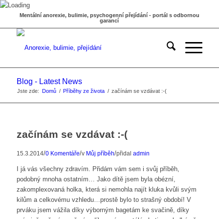
Mentální anorexie, bulimie, psychogenní přejídání - portál s odbornou
garancí
Blog - Latest News
Jste zde:
Domů
/
Příběhy ze života
/
začínám se vzdávat :-(
začínám se vzdávat :-(
/
/
/
15.3.2014
0 Komentáře
v
Můj příběh
přidal
admin
I já vás všechny zdravím. Přidám vám sem i svůj příběh,
podobný mnoha ostatním… Jako dítě jsem byla obézní,
zakomplexovaná holka, která si nemohla najít kluka kvůli svým
kilům a celkovému vzhledu…prostě bylo to strašný období! V
prváku jsem vážila díky výborným bagetám ke svačině, díky