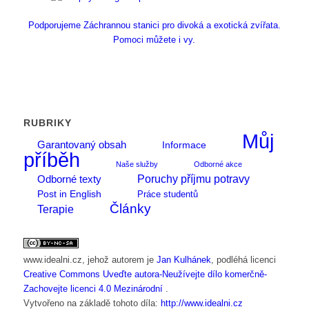
Podporujeme Záchrannou stanici pro divoká a exotická zvířata.
Pomoci můžete i vy.
RUBRIKY
Můj
Garantovaný obsah
Informace
příběh
Naše služby
Odborné akce
Poruchy příjmu potravy
Odborné texty
Post in English
Práce studentů
Články
Terapie
www.idealni.cz
, jehož autorem je
Jan Kulhánek
, podléhá licenci
Creative Commons Uveďte autora-Neužívejte dílo komerčně-
Zachovejte licenci 4.0 Mezinárodní
.
Vytvořeno na základě tohoto díla:
http://www.idealni.cz