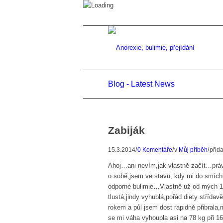
Blog - Latest News
Zabiják
/
/
/
15.3.2014
0 Komentáře
v
Můj příběh
přid
Ahoj…ani nevím,jak vlastně začít…právě
o sobě,jsem ve stavu, kdy mi do smíchu
odporné bulimie…Vlastně už od mých 13
tlustá,jindy vyhublá,pořád diety střída
rokem a půl jsem dost rapidně přibral
se mi váha vyhoupla asi na 78 kg při 