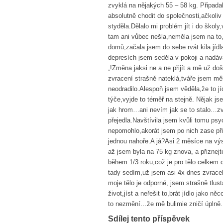
zvyklá na nějakých 55 – 58 kg. Připada
absolutně chodit do společnosti,ačkol
styděla.Dělalo mi problém jít i do škol
tam ani vůbec nešla,neměla jsem na to,
domů,začala jsem do sebe rvát kila jíd
depresích jsem seděla v pokoji a nadáva
„!Změna jaksi ne a ne přijít a mě už doš
zvracení strašně nateklá,tváře jsem m
neodradilo.Alespoň jsem věděla,že to jí
týče,vyjde to téměř na stejně. Nějak j
jak hrom…ani nevím jak se to stalo…zv
přejedla.Navštívila jsem kvůli tomu ps
nepomohlo,akorát jsem po nich zase přib
jednou nahoře.A já?Asi 2 měsíce na výs
až jsem byla na 75 kg znova, a přiznej
během 1/3 roku,což je pro tělo celkem
tady sedím,už jsem asi 4x dnes zvrace
moje tělo je odporné, jsem strašně tlu
život,jíst a neřešit to,brát jídlo jako 
to nezmění…že mě bulimie zničí úplně.
Sdílej tento příspěvek