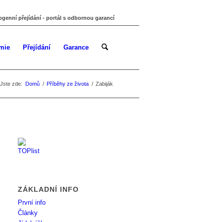
ogenní přejídání - portál s odbornou garancí
mie
Přejídání
Garance
Jste zde:
Domů
/
Příběhy ze života
/
Zabiják
ZÁKLADNÍ INFO
První info
Články