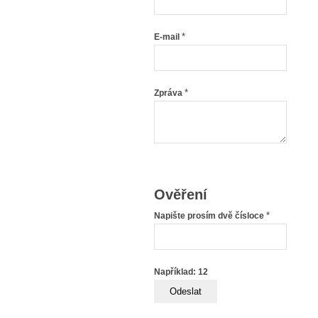
*
E-mail
*
Zpráva
Ověření
*
Napište prosím dvě čísloce
Například: 12