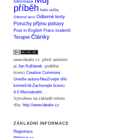
Informace
příběh
Naše služby
Odborné texty
Odborné akce
Poruchy příjmu potravy
Post in English
Práce studentů
Články
Terapie
www.idealni.cz
, jehož autorem
je
Jan Kulhánek
, podléhá
licenci
Creative Commons
Uveďte autora-Neužívejte dílo
komerčně-Zachovejte licenci
4.0 Mezinárodní
.
Vytvořeno na základě tohoto
díla:
http://www.idealni.cz
ZÁKLADNÍ INFORMACE
Registrace
Přihlásit se