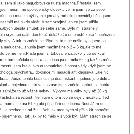
la jsem si jako bagr,obrovská tlustá machna.Přestala jsem
iv jsem nesmírně společenský člověk…velmi jsem se za sebe
y,všechno muselo být rychle,jen aby mě nikdo neviděl,občas jsem
nesměl mě nikdo vidět. A samozřejmě,jen co jsem přišla
la,abych utěšila smutek ze sebe samé. Bylo mi strašně,v
la si,že ten další den to už dokážu,že se prostě zase “ nepřežeru
ly síly. A tak to začalo,nejdříve mi to moc nešlo,byla jsem po
ěla naducané…zhubla jsem maximálně o 2 – 3 kg,ale to mě
dlo ve mě není.Přišla jsem si taková lehčí,ačkoliv co se kcal
sem k tomu přidala sport a najednou jsem měla 62 kg,takže změna
racení jsem brala jako automatickou činnost vždy,když jsem se
ychologa,psychiatra…dokonce mi nasadili anti-deprsiva…ale nic
rala. Jenže tenhle business je dost riskantní,jednou jste dole a
luní a najednou se to vezlo,zase jsem začala nabírat…a nabírat
te sami,že to už vážně nebaví. Výkyvy mé váhy byly až 20 kg
 drastická záležitost. Nemluvě o tom ,co se děje v mozku… Teď
la,mám sice asi 61 kg,ale připadám si odporná.Nesnáším se,
stá…a nechce se mi žít… Ach jak moc bych si přála žít normální
něco příjemného…tak jak by to mělo v životě být. Mám strach,že se