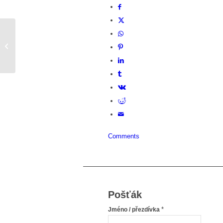
Je to součást mě
Comments
Pošťák
*
Jméno / přezdívka