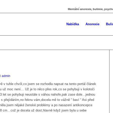
Mentální anorexie, bulimie, psych
Nabídka
Anorexie
Buli
al
admin
 v tuhle chvíli,co jsem se rozhodla napsat na tento portál článek
 už moc není… Už je to něco přes rok,co se pohybuji v kolotoči
 let se pohybuji neustále s váhou nahoře,pak zase dole…jednou
vě s přejídáním,no řeknu vám,docela mě to vážně “ baví “ Asi před
a,měla jsem nějaké ženské problémy a po nasazení antikoncepce
168 cm…což je docela už dost,hlavně když jsem byla u sebe