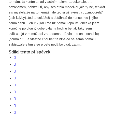
to mám, ta kontrola nad vlastním telem, ta dokonalost…
nezapomen, nabízeli ti, aby ses stala modelkou,ale ty ne, tenkrát
sis myslela že na to nemáš, ale ted si už vyrostla , „zmoudřela“
(ach kdyby)..ted to dokážeš a dotáhneš do konce, nic jinýho
nemá cenu… chut k jídlu me už pomalu opouští,dneska jsem
konečne po dlouhý dobe byla na hodinu behat, taky sem
cvičila…já vim,můžu si za to sama…já vlastne ani nechci bejt
„normální“…já vlastne chci bejt ta blbá co se sama pomalu
zabíjí…ale s timle se proste nedá bojovat, zatim…
Sdílej tento příspěvek