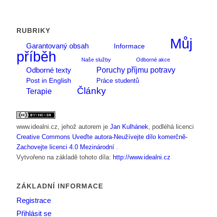
RUBRIKY
Můj
Garantovaný obsah
Informace
příběh
Naše služby
Odborné akce
Poruchy příjmu potravy
Odborné texty
Post in English
Práce studentů
Články
Terapie
www.idealni.cz
, jehož autorem je
Jan Kulhánek
, podléhá licenci
Creative Commons Uveďte autora-Neužívejte dílo komerčně-
Zachovejte licenci 4.0 Mezinárodní
.
Vytvořeno na základě tohoto díla:
http://www.idealni.cz
ZÁKLADNÍ INFORMACE
Registrace
Přihlásit se