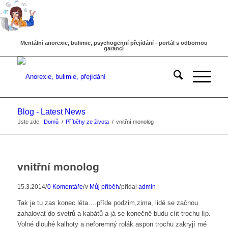
Mentální anorexie, bulimie, psychogenní přejídání - portál s odbornou
garancí
Blog - Latest News
Jste zde:
Domů
/
Příběhy ze života
/
vnitřní monolog
vnitřní monolog
/
/
/
15.3.2014
0 Komentáře
v
Můj příběh
přidal
admin
Tak je tu zas konec léta….příde podzim,zima, lidé se začnou
zahalovat do svetrů a kabátů a já se konečně budu cíit trochu líp.
Volné dlouhé kalhoty a neforemný rolák aspon trochu zakryjí mé