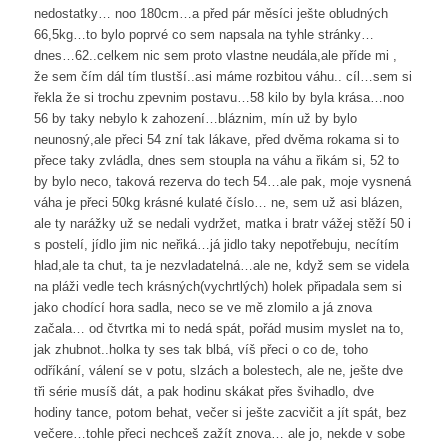
nedostatky… noo 180cm…a před pár měsíci ješte obludných
66,5kg…to bylo poprvé co sem napsala na tyhle stránky…
dnes…62..celkem nic sem proto vlastne neudála,ale příde mi ,
že sem čím dál tím tlustší..asi máme rozbitou váhu.. cíl…sem si
řekla že si trochu zpevnim postavu…58 kilo by byla krása…noo
56 by taky nebylo k zahození…bláznim, mín už by bylo
neunosný,ale přeci 54 zní tak lákave, před dvěma rokama si to
přece taky zvládla, dnes sem stoupla na váhu a řikám si, 52 to
by bylo neco, taková rezerva do tech 54…ale pak, moje vysnená
váha je přeci 50kg krásné kulaté číslo… ne, sem už asi blázen,
ale ty narážky už se nedali vydržet, matka i bratr vážej stěží 50 i
s postelí, jídlo jim nic neřiká…já jidlo taky nepotřebuju, necítím
hlad,ale ta chut, ta je nezvladatelná…ale ne, když sem se videla
na pláži vedle tech krásných(vychrtlých) holek připadala sem si
jako chodící hora sadla, neco se ve mě zlomilo a já znova
začala… od čtvrtka mi to nedá spát, pořád musim myslet na to,
jak zhubnot..holka ty ses tak blbá, víš přeci o co de, toho
odříkání, válení se v potu, slzách a bolestech, ale ne, ješte dve
tři série musíš dát, a pak hodinu skákat přes švihadlo, dve
hodiny tance, potom behat, večer si ješte zacvičit a jít spát, bez
večere…tohle přeci nechceš zažít znova… ale jo, nekde v sobe