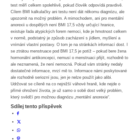
test měří celkem spolehlivě, pokud člověk odpovídá pravdivě.
Cílem BMI kalkulačky ani testu není dát někomu diagnózu, ale
upozornit na možný problém. A mimochodem, ani pro mentální
anorexii u dospělých není BMI 17,5 vždy určující hranice,
existuje řada atypických forem nemoci, kde je hmotnost celkem
v normě, podstatný je způsob zacházení s jídlem, myšlení a
vnímání vlastní postavy. O tom je na stránkách informací dost. I
se ztrátou menstruace pod BMI 17,5 je potíž – pokud bere žena
hormonální antikoncepci, nemusí o menstruaci přijít, rozhodně to
ale neznamená, že není nemocná. Pokud vám stránky nedaly
dostatečné informace, mrzí mě to. Informace námi poskytované
ale rozhodně seriozní jsou, jen je nelze použít jako alibi.
Udržovat se cíleně na co nejnižší váhové hraně, kde nejde o
přímé ohrožení života, je už samo o sobě dost velký problém,
který svědčí pro možnou diagnózu „mentální anorexie“.
Sdílej tento příspěvek