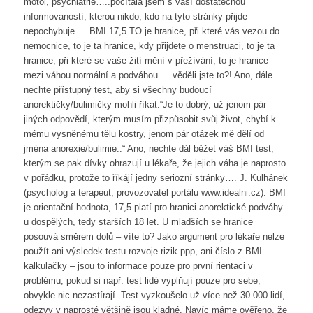
motol, psychiatrie…..počítala jsem s vaší dostatečnou
informovaností, kterou nikdo, kdo na tyto stránky přijde
nepochybuje…..BMI 17,5 TO je hranice, při které vás vezou do
nemocnice, to je ta hranice, kdy přijdete o menstruaci, to je ta
hranice, při které se vaše žití mění v přežívání, to je hranice
mezi váhou normální a podváhou…..věděli jste to?! Ano, dále
nechte přístupný test, aby si všechny budoucí
anorektičky/bulimičky mohli říkat:“Je to dobrý, už jenom pár
jiných odpovědí, kterým musím přizpůsobit svůj život, chybí k
mému vysněnému tělu kostry, jenom pár otázek mě dělí od
jména anorexie/bulimie..“ Ano, nechte dál běžet váš BMI test,
kterým se pak dívky ohrazují u lékaře, že jejich váha je naprosto
v pořádku, protože to říkájí jedny seriozní stránky…. J. Kulhánek
(psycholog a terapeut, provozovatel portálu www.idealni.cz): BMI
je orientační hodnota, 17,5 platí pro hranici anorektické podváhy
u dospělých, tedy starších 18 let. U mladších se hranice
posouvá směrem dolů – víte to? Jako argument pro lékaře nelze
použít ani výsledek testu rozvoje rizik ppp, ani číslo z BMI
kalkulačky – jsou to informace pouze pro první rientaci v
problému, pokud si např. test lidé vyplňují pouze pro sebe,
obvykle nic nezastírají. Test vyzkoušelo už více než 30 000 lidí,
odezvy v naprosté většině jsou kladné. Navíc máme ověřeno, že