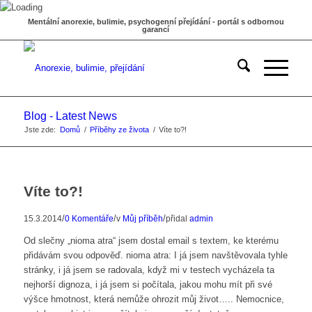
Mentální anorexie, bulimie, psychogenní přejídání - portál s odbornou
garancí
Blog - Latest News
Jste zde:
Domů
/
Příběhy ze života
/
Víte to?!
Víte to?!
/
/
/
15.3.2014
0 Komentáře
v
Můj příběh
přidal
admin
Od slečny „nioma atra“ jsem dostal email s textem, ke kterému
přidávám svou odpověď. nioma atra: I já jsem navštěvovala tyhle
stránky, i já jsem se radovala, když mi v testech vycházela ta
nejhorší dignoza, i já jsem si počítala, jakou mohu mít při své
výšce hmotnost, která nemůže ohrozit můj život….. Nemocnice,