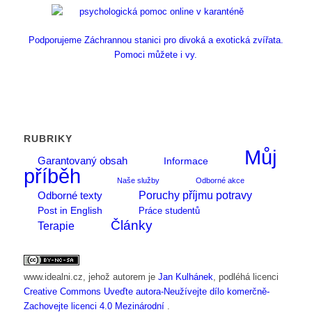
Podporujeme Záchrannou stanici pro divoká a exotická zvířata.
Pomoci můžete i vy.
RUBRIKY
Můj
Garantovaný obsah
Informace
příběh
Naše služby
Odborné akce
Poruchy příjmu potravy
Odborné texty
Post in English
Práce studentů
Články
Terapie
www.idealni.cz
, jehož autorem je
Jan Kulhánek
, podléhá licenci
Creative Commons Uveďte autora-Neužívejte dílo komerčně-
Zachovejte licenci 4.0 Mezinárodní
.