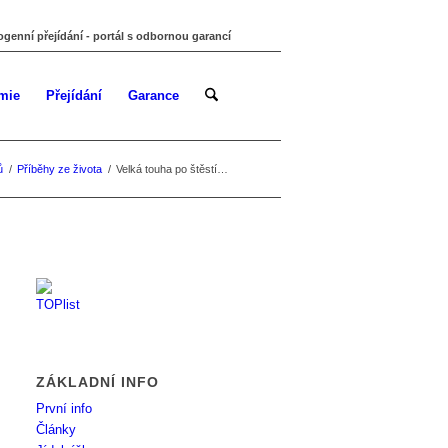
ogenní přejídání - portál s odbornou garancí
mie
Přejídání
Garance
ů
/
Příběhy ze života
/
Velká touha po štěstí…
ZÁKLADNÍ INFO
První info
Články