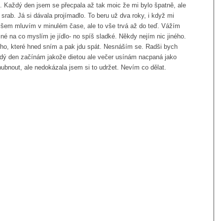
lo. Každý den jsem se přecpala až tak moic že mi bylo špatně, ale
rab. Já si dávala projímadlo. To beru už dva roky, i když mi
všem mluvím v minulém čase, ale to vše trvá až do teď. Vážím
iné na co myslím je jídlo- no spíš sladké. Někdy nejím nic jiného.
ho, které hned sním a pak jdu spát. Nesnáším se. Radši bych
ždý den začínám jakože dietou ale večer usínám nacpaná jako
bnout, ale nedokázala jsem si to udržet. Nevím co dělat.