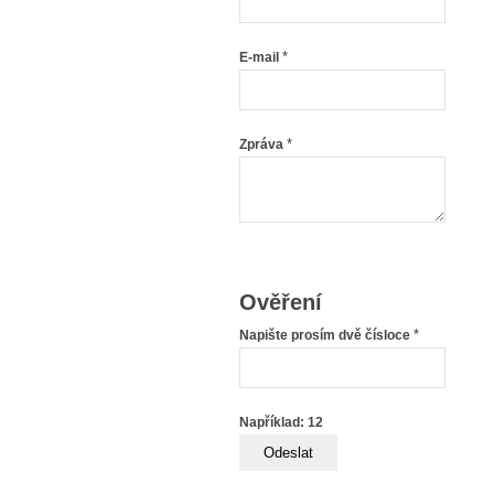
*
E-mail
*
Zpráva
Ověření
*
Napište prosím dvě čísloce
Například: 12