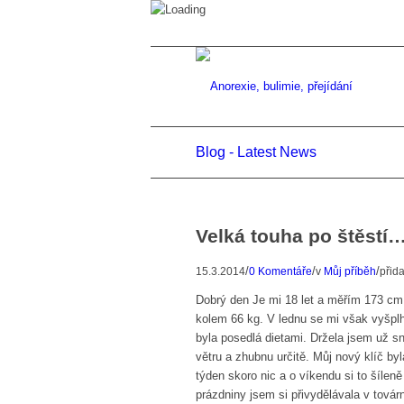
Blog - Latest News
Velká touha po štěstí
/
/
/
15.3.2014
0 Komentáře
v
Můj příběh
přid
Dobrý den Je mi 18 let a měřím 173 c
kolem 66 kg. V lednu se mi však vyšplh
byla posedlá dietami. Držela jsem už s
větru a zhubnu určitě. Můj nový klíč by
týden skoro nic a o víkendu si to šílen
prázdniny jsem si přivydělávala v tová