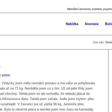
Mentální anorexie, bulimie, psych
Nabídka
Anorexie
Buli
Jste zde:
Dom
…
al
admin
m. Vždycky jsem měla normální postavu a má váha se pohybovala
ala až na 71 kg. Nevěděla jsem co s tím. Už od páté třídy jsem
nad všechny. Tehdá jsem se ale rozhodla, že nebudu plácat do
la Atkinsonova dieta. Tehdá jsem začala. Jedla jsem stylem: přes
ě vynahradit. V červenci jse už vážila 56 kg. Jenomže přes
rně. Byla to náročná práce a neměla jsem moc času na kamarády.