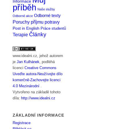
Informace
příběh
Naše služby
Odborné texty
Odborné akce
Poruchy příjmu potravy
Post in English
Práce studentů
Články
Terapie
www.idealni.cz
, jehož autorem
je
Jan Kulhánek
, podléhá
licenci
Creative Commons
Uveďte autora-Neužívejte dílo
komerčně-Zachovejte licenci
4.0 Mezinárodní
.
Vytvořeno na základě tohoto
díla:
http://www.idealni.cz
ZÁKLADNÍ INFORMACE
Registrace
Přihlásit se