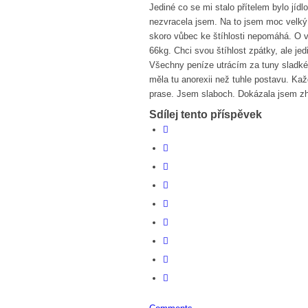
Jediné co se mi stalo přítelem bylo jíd
nezvracela jsem. Na to jsem moc velký s
skoro vůbec ke štíhlosti nepomáhá. O 
66kg. Chci svou štíhlost zpátky, ale jed
Všechny peníze utrácím za tuny sladké
měla tu anorexii než tuhle postavu. Ka
prase. Jsem slaboch. Dokázala jsem zhu
Sdílej tento příspěvek