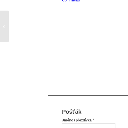
Comments
Az kam moze tuzba po dokonalosti
dohnat…
Pošťák
*
Jméno / přezdívka