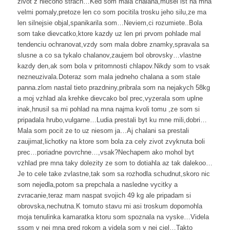
zivot z niecoho strach…Ked som mala chalana,musel ist na mna
velmi pomaly,pretoze len co som pocitila trosku jeho silu,ze ma
len silnejsie objal,spanikarila som…Neviem,ci rozumiete..Bola
som take dievcatko,ktore kazdy uz len pri prvom pohlade mal
tendenciu ochranovat,vzdy som mala dobre znamky,spravala sa
slusne a co sa tykalo chalanov,zaujem bol obrovsky…vlastne
kazdy den,ak som bola v pritomnosti chlapov.Nikdy som to vsak
nezneuzivala.Doteraz som mala jedneho chalana a som stale
panna.zlom nastal tieto prazdniny,pribrala som na nejakych 58kg
a moj vzhlad ala krehke dievcako bol prec,vyzerala som uplne
inak,hnusil sa mi pohlad na mna najma kvoli tomu ,ze som si
pripadala hrubo,vulgarne…Ludia prestali byt ku mne mili,dobri…
Mala som pocit ze to uz niesom ja…Aj chalani sa prestali
zaujimat,lichotky na ktore som bola za cely zivot zvyknuta boli
prec…poriadne povrchne…,vsak?Nechapem ako mohol byt
vzhlad pre mna taky dolezity ze som to dotiahla az tak dalekoo…
Je to cele take zvlastne,tak som sa rozhodla schudnut,skoro nic
som nejedla,potom sa prepchala a nasledne vycitky a
zvracanie,teraz mam naspat svojich 49 kg ale pripadam si
obrovska,nechutna.K tomuto stavu mi asi troskum dopomohla
moja tenulinka kamaratka ktoru som spoznala na vyske…Videla
ssom v nej mna pred rokom a videla som v nej ciel…Takto