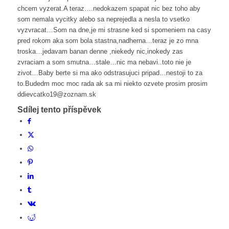
chcem vyzerat.A teraz….nedokazem spapat nic bez toho aby
som nemala vycitky alebo sa neprejedla a nesla to vsetko
vyzvracat…Som na dne,je mi strasne ked si spomeniem na casy
pred rokom aka som bola stastna,nadherna…teraz je zo mna
troska…jedavam banan denne ,niekedy nic,inokedy zas
zvraciam a som smutna…stale…nic ma nebavi..toto nie je
zivot…Baby berte si ma ako odstrasujuci pripad…nestoji to za
to.Budedm moc moc rada ak sa mi niekto ozvete prosim prosim
ddievcatko19@zoznam.sk
Sdílej tento příspěvek