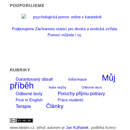
PODPORUJEME
Podporujeme Záchrannou stanici pro divoká a exotická zvířata.
Pomoci můžete i vy.
RUBRIKY
Můj
Garantovaný obsah
Informace
příběh
Naše služby
Odborné akce
Poruchy příjmu potravy
Odborné texty
Post in English
Práce studentů
Články
Terapie
www.idealni.cz
, jehož autorem je
Jan Kulhánek
, podléhá licenci