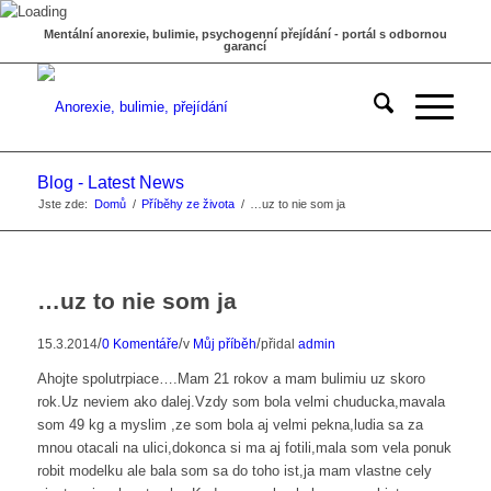
Mentální anorexie, bulimie, psychogenní přejídání - portál s odbornou
garancí
Blog - Latest News
Jste zde:
Domů
/
Příběhy ze života
/
…uz to nie som ja
…uz to nie som ja
/
/
/
15.3.2014
0 Komentáře
v
Můj příběh
přidal
admin
Ahojte spolutrpiace….Mam 21 rokov a mam bulimiu uz skoro
rok.Uz neviem ako dalej.Vzdy som bola velmi chuducka,mavala
som 49 kg a myslim ,ze som bola aj velmi pekna,ludia sa za
mnou otacali na ulici,dokonca si ma aj fotili,mala som vela ponuk
robit modelku ale bala som sa do toho ist,ja mam vlastne cely