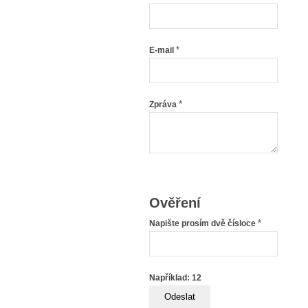
*
E-mail
*
Zpráva
Ověření
*
Napište prosím dvě čísloce
Například: 12