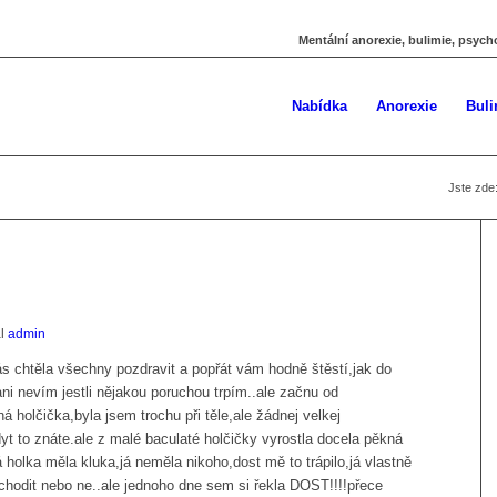
Mentální anorexie, bulimie, psych
Nabídka
Anorexie
Buli
Jste zde
al
admin
ás chtěla všechny pozdravit a popřát vám hodně štěstí,jak do
ani nevím jestli nějakou poruchou trpím..ale začnu od
holčička,byla jsem trochu při těle,ale žádnej velkej
yt to znáte.ale z malé baculaté holčičky vyrostla docela pěkná
 holka měla kluka,já neměla nikoho,dost mě to trápilo,já vlastně
chodit nebo ne..ale jednoho dne sem si řekla DOST!!!!přece