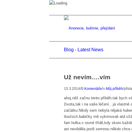
Blog - Latest News
Už nevím….vím
/
/
/
15.3.2014
0 Komentáře
v
Můj příběh
přid
ahoj,něž začnu tento příběh,tak bych v
života,tak i na vaše léčení…já vlastně 
začátku.Nikdy sem nebyla nějaká hubená 
tlusťoch.babičky mě vykrmovali atd.vžd
fain holka.v osmé třídě,kdy skoro každá
ani nevěděla jestli semnou někdo chce 