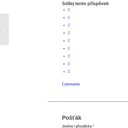
Sdílej tento příspěvek
definitívny koniec
Comments
Pošťák
*
Jméno / přezdívka