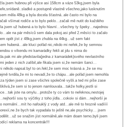
čla jsem hubnou při výšce asi 158cm a váze 53kg,jsem byla
eře,snídaně..sladké a postupně vlastně všechno,jako lusknutím
em měla 48kg a byla docela šťastná..ale často mi bylo na
ali všímat rodiče a to bylo peklo…začali mě nutit do každého
 byla jsem už hubená a to bylo hlavní…všechny ty špeky…najednou
ilo…ale na pár měsíců sem dala pokoj.asi před 2.měsíci to začalo
sem opět jíst z 48kg,jsem zhubla na 44kg…už sem fakt
 jsem hubená…ale kluci pořád nic,nikdo mi neřek,že by semnou
 jendou o víkendu mi kamarádky řekli at jdu s nima do
nda.pak mi ale představila(jedna z kamarádek)svého nevlastního
mi jeden z nich zalíbil,ale řikala jsem si,že nemám šanci…
i někdo napsal.byl to on.řekl,že sem moc krásná a ,že se mu
ejmě tvrdila,že mi to nevadí,že to chápu…ale pořád jsem nemohla
za týden jsem si zase všichni společně vyšli.a ted mi píše zase
šklivá,že sem si to jenom namlouvala…takže holky,jestli si
hce…tak jste na omylu…protože ty co vám to neřeknou,nestojej
l…nejhorší sou ty výčitky z toho jídla…cokoiv si dám…nejhorší je
to normální…mít ho nafouklý z vody atd…ale mě to hrozně vadíííí
orexií,ne že bych tak vypadala to ještě ne,ale psychicky… jsem
odělit…už se snažim jíst normálně,ale mám doam terno,byli jsem
odící reklama na koncentrák!!!