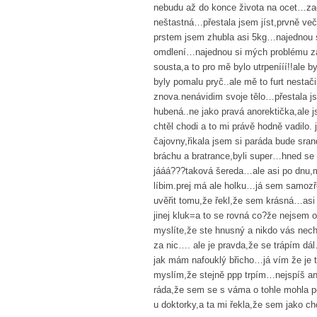
nebudu až do konce života na ocet…za
neštastná…přestala jsem jíst,prvně več
prstem jsem zhubla asi 5kg…najednou s
omdlení…najednou si mých problému zač
sousta,a to pro mě bylo utrpenííí!!ale
byly pomalu pryč..ale mě to furt nestač
znova.nenávidim svoje tělo…přestala j
hubená..ne jako pravá anorektička,ale
chtěl chodi a to mi právě hodně vadilo.
čajovny,řikala jsem si paráda bude sra
bráchu a bratrance,byli super…hned se 
jááá???taková šereda…ale asi po dnu,m
líbim.prej má ale holku…já sem samozř
uvěřit tomu,že řekl,že sem krásná…asi 
jinej kluk=a to se rovná co?že nejsem o
myslíte,že ste hnusný a nikdo vás nec
za nic…. ale je pravda,že se trápím dá
jak mám nafouklý břicho…já vím že je 
myslím,že stejně ppp trpím…nejspíš an
ráda,že sem se s váma o tohle mohla p
u doktorky,a ta mi řekla,že sem jako ch