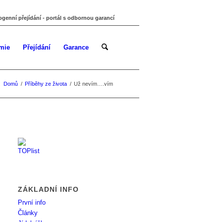
ogenní přejídání - portál s odbornou garancí
mie
Přejídání
Garance
:
Domů
/
Příběhy ze života
/
Už nevím….vím
ZÁKLADNÍ INFO
První info
Články