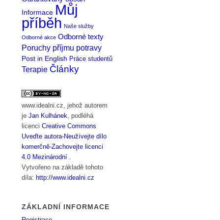
Můj
Informace
příběh
Naše služby
Odborné texty
Odborné akce
Poruchy příjmu potravy
Post in English
Práce studentů
Články
Terapie
www.idealni.cz
, jehož autorem
je
Jan Kulhánek
, podléhá
licenci
Creative Commons
Uveďte autora-Neužívejte dílo
komerčně-Zachovejte licenci
4.0 Mezinárodní
.
Vytvořeno na základě tohoto
díla:
http://www.idealni.cz
ZÁKLADNÍ INFORMACE
Registrace