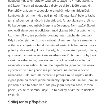
nebudou mít, a její otázky typu „co to zase jíš?“ nebo „kolik to
má kalorií“ jsem už nesnesla a diety se držela ještě urputněji.
Pak přišly prázdniny a dovolené s rodiči, kde můj jídelníček
kontrolovaly oči mojí více než plnoštíhlé mamky.A bylo to tady:
jen si přidej, dej si něco k jídlu atd, atd. A nabrala jsem z 55 na
63 kg během dvou měsíců-srpna a července. Nyní začal školní
rok, opět deno denně potkávám mojí „kamarádku“ a opět nejím.
Už mám 69 kg, ale poslední dva dny mám záchvaty ořejídání.
Když začnu jíst nemlžu to zastavit. Dnes jsem byla sama doma
a šla do kuchyně.Probíhalo to následovně: Kobliha, velká miska
polévky, dva rohlíky, kus čokolády, hroznové víno, jogurt, roláda,
rybí salát…a možná ještě něco-během asi 20 ti minut…chytl mě
vztek na sebe samu, brečela jsem v pokoji před zrcadlem a
nevěděla co se sebou. A pak mě napadla ta „spásná myšlenka…
vyzvracím to…nic jiného mě při pohledu na nafouklé břicho
nenapadlo. Tak jsem šla zvracet a protože mi to nejdřív nešlo,
vypila jsem na recept jedné bulimičky teplou vodu se solí, pak se
jen ohla a šlo to samo ven. Ale pak jsem brečela zase, z toho
pocitu, co se to semnou děje…je to hrozný a vim že to udělam
zase 🙁
Sdílej tento příspěvek