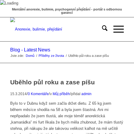
Mentální anorexie, bulimie, psychogenní přejídání - portál s odbornou
garancí
Blog - Latest News
Jste zde:
Domů
/
Příběhy ze života
/
Uběhlo půl roku a zase píšu
Uběhlo půl roku a zase píšu
/
/
/
15.3.2014
0 Komentáře
v
Můj příběh
přidal
admin
Bylo to v Dubnu když sem začla držet dietu. Z 65 kg jsem
během měsíce shodila na 58 a byla jsem štastná. Ani mi
nepřipadalo že jsem tlustá, ale moje téměř anorektická
„kamarádka“ mi furt řikala že bych měla zhubnout, že mám tlustý
stehna, při nákupu že ale takovou velikost kalhot na mě určitě