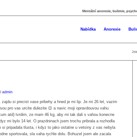
Mentální anorexie, bulimie, psych
Nabídka
Anorexie
Buli
Jst
al
admin
zajdu si precist vase pribehy a hned je mi lip. Je mi 26 let, vazim
sou pro vas urcite dulezite 😉 a navic moji opravdouvou vahu
icum atd) tvrdim, ze mam 46 kg, aby mi tak dali s vahou konecne
dyz mi bylo 14 let. O prazdninach jsem trochu pribrala a rozhodla
i pripadala tlusta, i kdyz to jako ostatne u vetsiny z vas nebyla
ne sportovala, sla vaha rychle dolu. Bohuzel jsem ale zacala