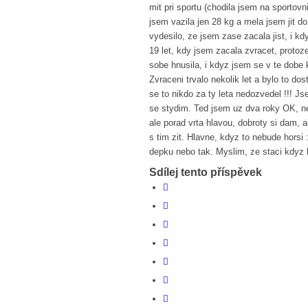
mit pri sportu (chodila jsem na sportov
jsem vazila jen 28 kg a mela jsem jit d
vydesilo, ze jsem zase zacala jist, i 
19 let, kdy jsem zacala zvracet, protoz
sobe hnusila, i kdyz jsem se v te dobe 
Zvraceni trvalo nekolik let a bylo to d
se to nikdo za ty leta nedozvedel !!! 
se stydim. Ted jsem uz dva roky OK, ne
ale porad vrta hlavou, dobroty si dam, a
s tim zit. Hlavne, kdyz to nebude horsi
depku nebo tak. Myslim, ze staci kdyz 
Sdílej tento příspěvek