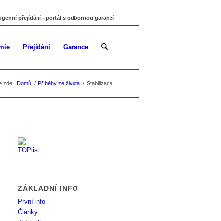
ogenní přejídání - portál s odbornou garancí
mie
Přejídání
Garance
e zde:
Domů
/
Příběhy ze života
/
Stabilizace
ZÁKLADNÍ INFO
První info
Články