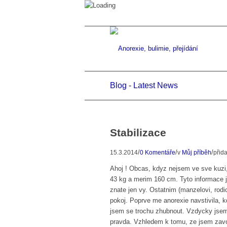
Blog - Latest News
Stabilizace
/
/
/
15.3.2014
0 Komentáře
v
Můj příběh
přid
Ahoj ! Obcas, kdyz nejsem ve sve kuzi, 
43 kg a merim 160 cm. Tyto informace j
znate jen vy. Ostatnim (manzelovi, rod
pokoj. Poprve me anorexie navstivila, k
jsem se trochu zhubnout. Vzdycky jsem s
pravda. Vzhledem k tomu, ze jsem zavod