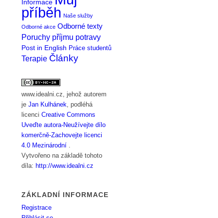
Informace
příběh
Naše služby
Odborné texty
Odborné akce
Poruchy příjmu potravy
Post in English
Práce studentů
Články
Terapie
www.idealni.cz
, jehož autorem
je
Jan Kulhánek
, podléhá
licenci
Creative Commons
Uveďte autora-Neužívejte dílo
komerčně-Zachovejte licenci
4.0 Mezinárodní
.
Vytvořeno na základě tohoto
díla:
http://www.idealni.cz
ZÁKLADNÍ INFORMACE
Registrace
Přihlásit se