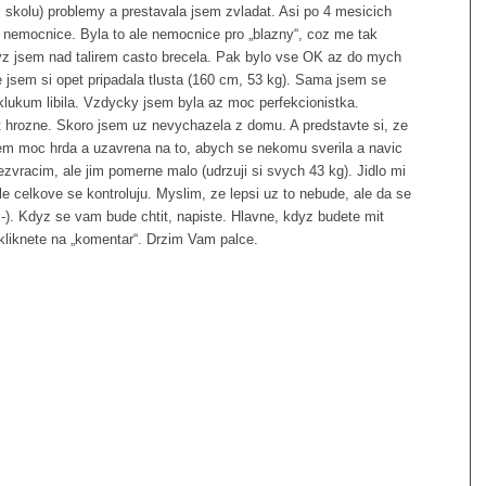
ni skolu) problemy a prestavala jsem zvladat. Asi po 4 mesicich
o nemocnice. Byla to ale nemocnice pro „blazny“, coz me tak
kdyz jsem nad talirem casto brecela. Pak bylo vse OK az do mych
e jsem si opet pripadala tlusta (160 cm, 53 kg). Sama jsem se
klukum libila. Vzdycky jsem byla az moc perfekcionistka.
ost hrozne. Skoro jsem uz nevychazela z domu. A predstavte si, ze
Jsem moc hrda a uzavrena na to, abych se nekomu sverila a navic
zvracim, ale jim pomerne malo (udrzuji si svych 43 kg). Jidlo mi
le celkove se kontroluju. Myslim, ze lepsi uz to nebude, ale da se
 :-). Kdyz se vam bude chtit, napiste. Hlavne, kdyz budete mit
kliknete na „komentar“. Drzim Vam palce.