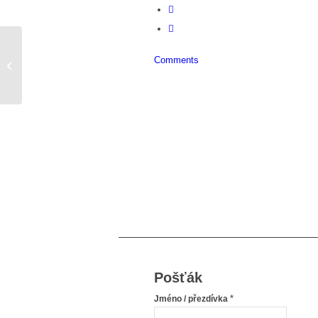
Comments
Jak se z toho sakra dostat?
Pošťák
*
Jméno / přezdívka