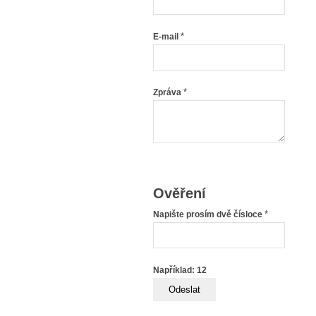
*
E-mail
*
Zpráva
Ověření
*
Napište prosím dvě čísloce
Například: 12