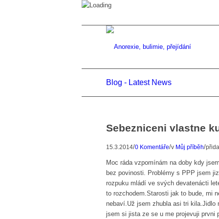
Blog - Latest News
Sebezniceni vlastne k
/
/
/
15.3.2014
0 Komentáře
v
Můj příběh
přid
Moc ráda vzpomínám na doby kdy jsem b
bez povinosti. Problémy s PPP jsem ji
rozpuku mládí ve svých devatenácti let
to rozchodem.Starosti jak to bude, mi 
nebaví.Už jsem zhubla asi tri kila.Jidl
jsem si jista ze se u me projevuji prv