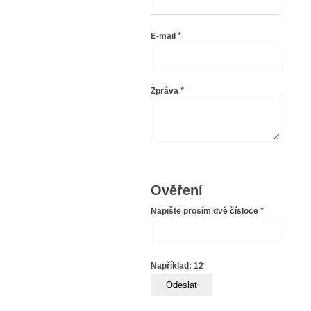
*
E-mail
*
Zpráva
Ověření
*
Napište prosím dvě čísloce
Například: 12