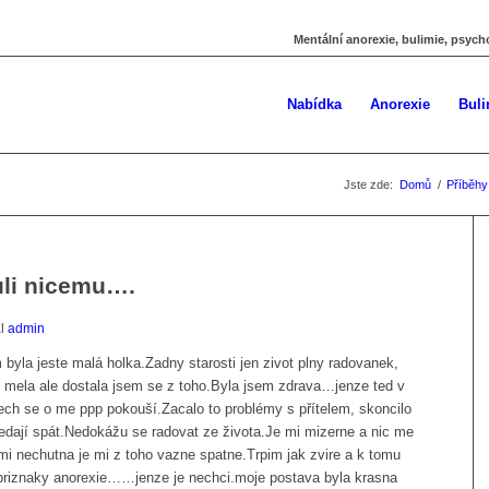
Mentální anorexie, bulimie, psych
Nabídka
Anorexie
Buli
Jste zde:
Domů
/
Příběhy
uli nicemu….
al
admin
yla jeste malá holka.Zadny starosti jen zivot plny radovanek,
z mela ale dostala jsem se z toho.Byla jsem zdrava…jenze ted v
ech se o me ppp pokouší.Zacalo to problémy s přítelem, skoncilo
nedají spát.Nedokážu se radovat ze života.Je mi mizerne a nic me
o mi nechutna je mi z toho vazne spatne.Trpim jak zvire a k tomu
ni priznaky anorexie……jenze je nechci.moje postava byla krasna