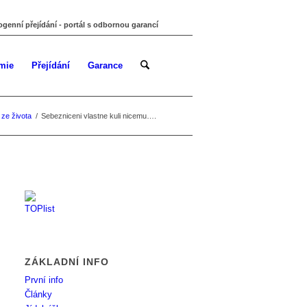
ogenní přejídání - portál s odbornou garancí
mie
Přejídání
Garance
 ze života
/
Sebezniceni vlastne kuli nicemu….
ZÁKLADNÍ INFO
První info
Články