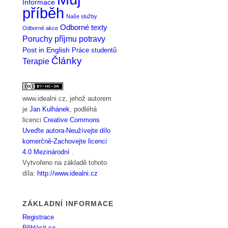
Informace
příběh
Naše služby
Odborné texty
Odborné akce
Poruchy příjmu potravy
Post in English
Práce studentů
Články
Terapie
www.idealni.cz
, jehož autorem
je
Jan Kulhánek
, podléhá
licenci
Creative Commons
Uveďte autora-Neužívejte dílo
komerčně-Zachovejte licenci
4.0 Mezinárodní
.
Vytvořeno na základě tohoto
díla:
http://www.idealni.cz
ZÁKLADNÍ INFORMACE
Registrace
Přihlásit se