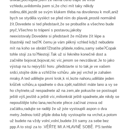
vzhledu,uvědomila jsem si,že chci mít taky někdy
rodinu,děti,jezdit se svým klukem třeba na dovolenou k moři,aniž
bych se styděla vysléct se před ním do plavek,prostě normálně
žít.Dovedete si ted představit,že se probudíte a všechno bude
pryč,Všechno to trápení s postavou,jakoby
neexistovaly.Dovedete si představit že můžete žít lépe a
štastněji než ted?K čemu je vám pěkný vzhled když nebudete
mít na koho se obrátit?Ztratíte přátele,rodinu,samy sebe?Copak
tohle stojí za to?Nestojí.Tak už si řekněte konečně dost a
začněte bojovat,bojovat,nic víc,jenom se nevzdávat.Je to jako
výstup na tu nejvyšší horu ,představte si to tak,je ve vašem
srdci,stojíte dole a vzhlížíte vzhůru ,ale její vrchol je zahalen
mraky.A ted udělejte první krok,k ní,lezte nahoru,uděláte jeden
krůček vzhůru,a spadnete o dva zpět,naštěstí máte lano a vy se
ho chytnete,už nespadnete až na zem,ale pokusíte se postoupit
ještě výš,jesště a ještě víc,milionkrát ještě spadnete,ale nikdy se
nepouštějte toho lana,nechcete přece začínat znova od
začátku,radujte se raději že už jste vystoupili aspon o dva
metry.Jednou totiž přijde doba kdy vystoupíte na vrchol,a potom
už budete na vždy volní,volní,budete žít samy za sebe bez
ppp.A to stojí za to .VĚŘTE MI.A HLAVNĚ SOBĚ. PS:tenhle