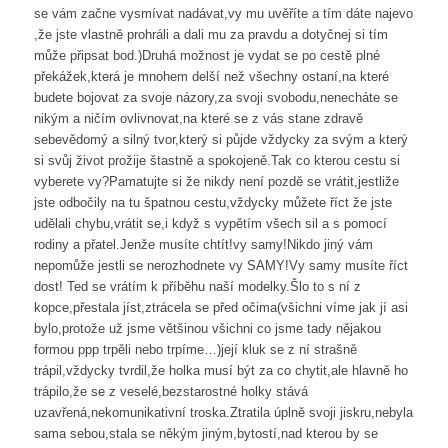
se vám začne vysmívat nadávat,vy mu uvěříte a tím dáte najevo
,že jste vlastně prohráli a dali mu za pravdu a dotyčnej si tím
může připsat bod.)Druhá možnost je vydat se po cestě plné
překážek,která je mnohem delší než všechny ostaní,na které
budete bojovat za svoje názory,za svoji svobodu,nenecháte se
nikým a ničím ovlivnovat,na které se z vás stane zdravě
sebevědomý a silný tvor,který si půjde vždycky za svým a který
si svůj život prožije štastně a spokojeně.Tak co kterou cestu si
vyberete vy?Pamatujte si že nikdy není pozdě se vrátit,jestliže
jste odbočily na tu špatnou cestu,vždycky můžete říct že jste
udělali chybu,vrátit se,i když s vypětím všech sil a s pomocí
rodiny a přatel.Jenže musíte chtít!vy samy!Nikdo jiný vám
nepomůže jestli se nerozhodnete vy SAMY!Vy samy musíte říct
dost! Ted se vrátím k příběhu naší modelky.Šlo to s ní z
kopce,přestala jíst,ztrácela se před očima(všichni víme jak jí asi
bylo,protože už jsme většinou všichni co jsme tady nějakou
formou ppp trpěli nebo trpíme…)její kluk se z ní strašně
trápil,vždycky tvrdil,že holka musí být za co chytit,ale hlavně ho
trápilo,že se z veselé,bezstarostné holky stává
uzavřená,nekomunikativní troska.Ztratila úplně svoji jiskru,nebyla
sama sebou,stala se někým jiným,bytostí,nad kterou by se