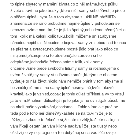
to úplně zbytečný marnění života,co z něj máme,když půlku
života strávíme jako trosky ,které ničí samy sebe?Život je přece
o něčem úplně jinym.Je o tom abysme si užili NE přežili!To
znamená,že se ráno probudíme,najíme,ůplně v pohodě,ani se
nepozastavíme nad tím,že je jídlo špatný,nebudeme přemýšlet o
tom ,kolik má kalorií,kolik tuku,kolik můžeme sníst,abysme
náhodou nepřibrali.Nebudeme bojovat samy ze sebou nad touhou
se přežrat a zvracet,nebudeme prostě jídlo brát jako něco co
milujeme(přiznejme si to otevřeně)ale zároven si ho
odepíráme,jednoduše řečeno,sníme tolik,kolik samy
chceme.Jsme přece svobodní lidi,my samy si rozhodujeme o
svém životě,my samy si udáváme směr ,kterým se chceme
vydat,je to náš život,nikdo nám nemůže bránit v tom abysme si
ho zničili,ničíme si ho samy,ůplně nesmyslně,kvůli takové
kravině,jako je vzhled,copak je tohle důležité?Není,a vy to víte,i
já to vím.Mnohem důležitější je to jaké jsme uvnitř,jak působíme
na okolí,naše vyzařování,charisma….Tohle víme ale proč se
teda podle toho neřídíme?Vykašlete se na to,vím že je to
těžký,ale zkuste to,řekněte si,že jste skvělý,kašlete na to,co
vám říkají ostatní,at vám klidně nadávají že jste tlustý nebo
oškliví,ne vy nejste,jenom ten dotyčnej si na vás léčí svoje