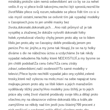
mindráky,protože sám nemá sebevědomí ani co by se za nehet
vešlo.A vy si přece kvůli takovýmu,nechci být sprostá,nezničíte
život!Máte přece svůj rozum,nebudete se přece řídit tím co si o
vás myslí ostatní,nenechte se ovlivnit tím jak vypadají modelky
v časopisech,jsou to jen umělé masky bez
života,dokonalé,dokonalé,pch….Ano náš průmysl už je tak
vyspělej a zkaženej,že dokáže vytvořit dokonalé fotky
holek,vyretušovat všecky chyby,jenom proto aby se to lidem
líbilo,jen proto,aby se časopisy dobře prodávaly,jenom pro
peníze.Pro nic jinýho,a my jsme tak hloupý,že se na ty holky
díváme s div ne nábožnou úctou a vzdycháme že tak nikdy
vypadat nebudeme.Na holky které NEEXISTUJÍ,a my bysme se
jim chtěli podobat!Za cenu čeho?!Za cenu ztráty
zdraví,sebevědomí,naší osobnosti!!To samé modelky v
televizi,Přece byste nechtěli vypadat jako ony,vyblité,zelené
trosky,které než vylezou na molo,musí na sebe napajcat tunu
mejkapu,jenom proto aby se líbili lidem a jejich manažerům
vydělávaly těžký prachy!Ano modelky jsou štíhlý,je to jejich
práce aby celej život vlastně prodávaly svoje tělo,a dělají proto
všechno,my na obrazovce vidíme dokonalá těla a tváře,ale
zamýšlíme se někdy nad tím jestli jsou štástný?99 procent z
nich prožívají v soukromí peklo,dělají všechno proto aby