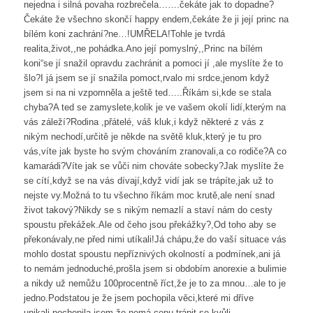
nejedna i silná povaha rozbrečela…….čekáte jak to dopadne?
Čekáte že všechno skončí happy endem,čekáte že ji její princ na
bílém koni zachrání?ne…!UMŘELA!Tohle je tvrdá
realita,život,,ne pohádka.Ano její pomyslný,,Princ na bílém
koni“se jí snažil opravdu zachránit a pomoci jí ,ale myslíte že to
šlo?I já jsem se jí snažila pomoct,rvalo mi srdce,jenom když
jsem si na ni vzpomněla a ještě ted…..Říkám si,kde se stala
chyba?A ted se zamyslete,kolik je ve vašem okolí lidí,kterým na
vás záleží?Rodina ,přátelé, váš kluk,i když některé z vás z
nikým nechodí,určitě je někde na světě kluk,který je tu pro
vás,víte jak byste ho svým chováním zranovali,a co rodiče?A co
kamarádi?Víte jak se vůči nim chováte sobecky?Jak myslíte že
se cítí,když se na vás dívají,když vidí jak se trápíte,jak už to
nejste vy.Možná to tu všechno říkám moc krutě,ale není snad
život takový?Nikdy se s nikým nemazlí a staví nám do cesty
spoustu překážek.Ale od čeho jsou překážky?,Od toho aby se
překonávaly,ne před nimi utíkali!Já chápu,že do vaší situace vás
mohlo dostat spoustu nepříznivých okolností a podmínek,ani já
to nemám jednoduché,prošla jsem si obdobím anorexie a bulimie
a nikdy už nemůžu 100procentně říct,že je to za mnou…ale to je
jedno.Podstatou je že jsem pochopila věci,které mi dříve
unikali,pochopila jsem že nemá cenu trápit se kvůli