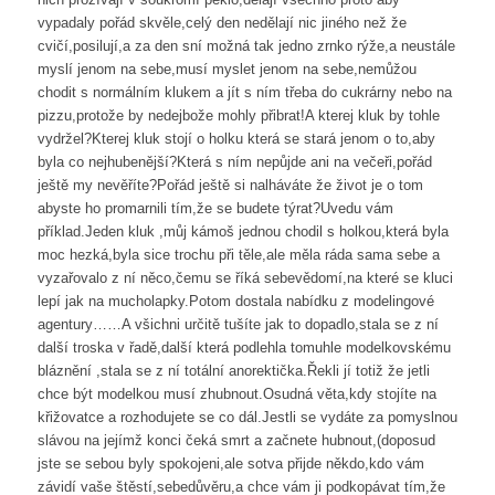
vypadaly pořád skvěle,celý den nedělají nic jiného než že
cvičí,posilují,a za den sní možná tak jedno zrnko rýže,a neustále
myslí jenom na sebe,musí myslet jenom na sebe,nemůžou
chodit s normálním klukem a jít s ním třeba do cukrárny nebo na
pizzu,protože by nedejbože mohly přibrat!A kterej kluk by tohle
vydržel?Kterej kluk stojí o holku která se stará jenom o to,aby
byla co nejhubenější?Která s ním nepůjde ani na večeři,pořád
ještě my nevěříte?Pořád ještě si nalháváte že život je o tom
abyste ho promarnili tím,že se budete týrat?Uvedu vám
příklad.Jeden kluk ,můj kámoš jednou chodil s holkou,která byla
moc hezká,byla sice trochu při těle,ale měla ráda sama sebe a
vyzařovalo z ní něco,čemu se říká sebevědomí,na které se kluci
lepí jak na mucholapky.Potom dostala nabídku z modelingové
agentury……A všichni určitě tušíte jak to dopadlo,stala se z ní
další troska v řadě,další která podlehla tomuhle modelkovskému
bláznění ,stala se z ní totální anorektička.Řekli jí totiž že jetli
chce být modelkou musí zhubnout.Osudná věta,kdy stojíte na
křižovatce a rozhodujete se co dál.Jestli se vydáte za pomyslnou
slávou na jejímž konci čeká smrt a začnete hubnout,(doposud
jste se sebou byly spokojeni,ale sotva přijde někdo,kdo vám
závidí vaše štěstí,sebedůvěru,a chce vám ji podkopávat tím,že