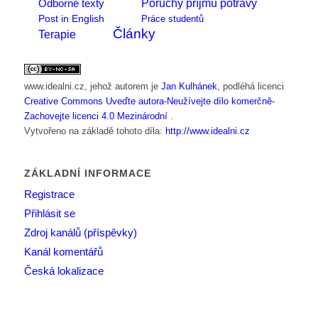
Poruchy příjmu potravy
Odborné texty
Post in English
Práce studentů
Články
Terapie
www.idealni.cz
, jehož autorem je
Jan Kulhánek
, podléhá licenci
Creative Commons Uveďte autora-Neužívejte dílo komerčně-
Zachovejte licenci 4.0 Mezinárodní
.
Vytvořeno na základě tohoto díla:
http://www.idealni.cz
ZÁKLADNÍ INFORMACE
Registrace
Přihlásit se
Zdroj kanálů (příspěvky)
Kanál komentářů
Česká lokalizace