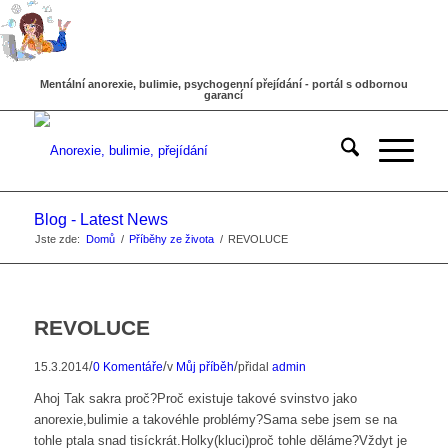
Mentální anorexie, bulimie, psychogenní přejídání - portál s odbornou
garancí
Blog - Latest News
Jste zde:
Domů
/
Příběhy ze života
/
REVOLUCE
REVOLUCE
/
/
/
15.3.2014
0 Komentáře
v
Můj příběh
přidal
admin
Ahoj Tak sakra proč?Proč existuje takové svinstvo jako
anorexie,bulimie a takovéhle problémy?Sama sebe jsem se na
tohle ptala snad tisíckrát.Holky(kluci)proč tohle děláme?Vždyt je