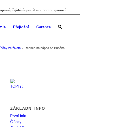
ogenní přejídání - portál s odbornou garancí
mie
Přejídání
Garance
íběhy ze života
/
Reakce na nápad od Bubáka
ZÁKLADNÍ INFO
První info
Články