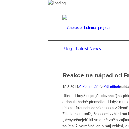
Blog - Latest News
Reakce na nápad od 
/
/
/
15.3.2014
0 Komentáře
v
Můj příběh
přid
Díky!!! I když nejsi „študovanej“(jak p
a donutil hodně přemýšlet! I když mi to
tělo asi fakt nebude všechno a v životě
Zjistila jsem totiž, že dobrej vzhled m
„přebytečnejch“ kil se o mě začlo zajím
zajímali? Normálně jen o můj vzhled, o 