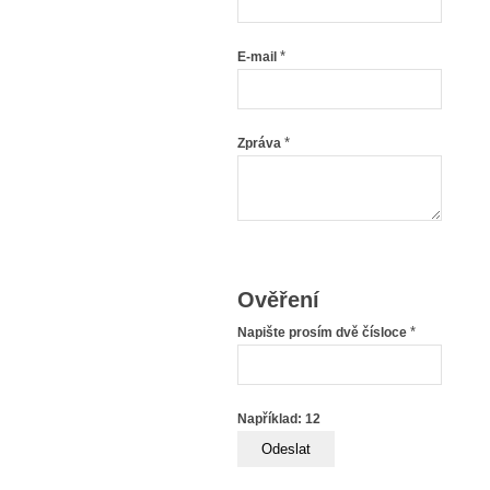
*
E-mail
*
Zpráva
Ověření
*
Napište prosím dvě čísloce
Například: 12