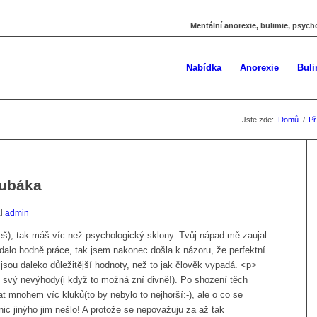
Mentální anorexie, bulimie, psych
Nabídka
Anorexie
Buli
Jste zde:
Domů
/
Př
Bubáka
al
admin
íšeš), tak máš víc než psychologický sklony. Tvůj nápad mě zaujal
 dalo hodně práce, tak jsem nakonec došla k názoru, že perfektní
 jsou daleko důležitější hodnoty, než to jak člověk vypadá. <p>
á i svý nevýhody(i když to možná zní divně!). Po shození těch
at mnohem víc kluků(to by nebylo to nejhorší:-), ale o co se
nic jinýho jim nešlo! A protože se nepovažuju za až tak