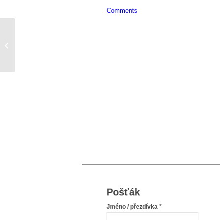
Comments
Princezna k uzoufání
Pošťák
*
Jméno / přezdívka