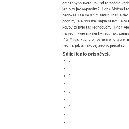
omezenyho tvora, tak mi to začalo vadi
jen o to jak vypadám?!!! <p> Možná i t
nedokážu se se s tím smířit jinak a tak
podivný, ale bohužel nejde si říct, je to
kdyby to bylo tak jednoduchý!!! <p> Ale
náhled. Tvoje myšlenky jsou fakt zajím
P.S.Miluju vtipný přirovnání a to tvoje 
nevím, jak si takovej žěbřík představit!!
Sdílej tento příspěvek