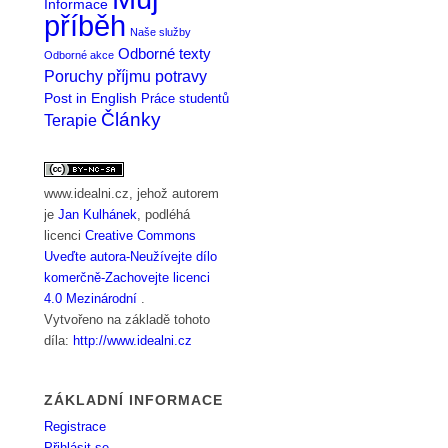
Informace
příběh
Naše služby
Odborné texty
Odborné akce
Poruchy příjmu potravy
Post in English
Práce studentů
Články
Terapie
www.idealni.cz
, jehož autorem
je
Jan Kulhánek
, podléhá
licenci
Creative Commons
Uveďte autora-Neužívejte dílo
komerčně-Zachovejte licenci
4.0 Mezinárodní
.
Vytvořeno na základě tohoto
díla:
http://www.idealni.cz
ZÁKLADNÍ INFORMACE
Registrace
Přihlásit se