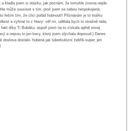
t a kladla jsem si otázku, jak poznám, že tomuhle zrovna nejde
ohle může souviset s tím, proč jsem se sebou nespokojená,
 to řeším tím, že chci pořád hubnout!! Přiznávám je to trošku
 blbost a vyhnat to z hlavy- věř mi, udělala bych to strašně ráda,
 fakt díky Ti Bubáku, aspoň jsem na to získala úplně novej
avý a nejsou to jen kecy, který jsem slýchala doposud:) Danes
mě doslova dostalo- hubená jak tuberkulózní žebřík-super, jen
!