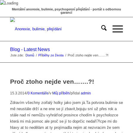
Mentální anorexie, bulimie, psychogenní přejídání - portál s odbornou
garancí
Blog - Latest News
Jste zde:
Domů
/
Příběhy ze života
/
Proč ztoho nejde ven…….?!
Proč ztoho nejde ven…….?!
/
/
/
15.3.2014
0 Komentáře
v
Můj příběh
přidal
admin
Zdravím všechny zoifalý holky jako jsem já.Ta potvora bulimie se
mě neustále drží a ne ene se jí zbavit,bojuju sní už přes rok a
stále nad ní nemůžu vyhrát!od prosince chodím k psycholozce
která mi má pomoc ale proč se jí to doprčic nedaří?!cpe mi do
hlavy at to nedělám at ty projímadla nejim at nezvracim že sem