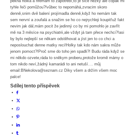
pěkná holka a nremám to zapotřebí,to je sice hezký ale copak mi
tyhle řeči pomůžou?!vůbec to nepomáhá,zvracim skoro
denně,snim dvě balení projímadla denně,když ho nemám tak
sem nervní a zoufalá a snažim se ho co nejrychleji koupit!už fakt
nevim jak dál,mám pocit že jedinný co by mi pomohlo je zavřít
mě na 3 měsíce na psychiatrii,ale vždyt já tam přece nechci?!asi
by bylo nejlepší se někam odstěhovat a jíst jen to co chci a
neposlouchat denne matky reci!Holky tak kdo nám sakra může
jenom pomoct?!Proč sme do toho jen spadli?! Budu ráda když se
mi někdo ozvete,ráda to sněkym proberu,protože kromě mámy o
tom nikdo neví,žádný kamarádi to ani netuší…. můj
email:BNekolova@seznam.cz Díky všem a držím všem moc
palce!
Sdílej tento příspěvek