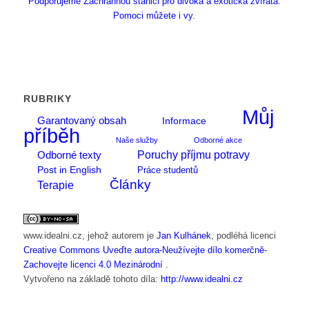
Podporujeme Záchrannou stanici pro divoká a exotická zvířata.
Pomoci můžete i vy.
RUBRIKY
Můj
Garantovaný obsah
Informace
příběh
Naše služby
Odborné akce
Poruchy příjmu potravy
Odborné texty
Post in English
Práce studentů
Články
Terapie
www.idealni.cz
, jehož autorem je
Jan Kulhánek
, podléhá licenci
Creative Commons Uveďte autora-Neužívejte dílo komerčně-
Zachovejte licenci 4.0 Mezinárodní
.
Vytvořeno na základě tohoto díla:
http://www.idealni.cz