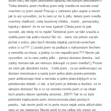
skoro rok!] ted trpim preziranim-opravdu nechutnym preziranim!!!!
Treba dneska -pred chvilkou jsem tady snedla-ne sezrala snad
vsechno co jsem nasla! Pracuju v zahranici jako aupair a nevim
jak to ani vysvetlim, ze tu neni uz nic k jidlu, detem jsem snedla
vsechny sladkosti, celej toustovej chleba , maslo , pomazanky,
lupinky-i detem! Je mi ze mne spatne! Chtela jsem to pak
vyvratit, ale nikdy mi to nejde! Tentokrat jsem se fakt snazila a
vyblila jsem tak pulku toustu! Nic vic…navic me pritom zacalo
pichat u srdce, jako bych dostala nejakej zachvat-vynechani
srdce ci co??? :[ Lezela jsem na podlaze s nafounutym brichem
a nemohla se hnout..a jediny co me napadlo-proc??? Nevim jak
vysvetlim, ze tu neni zadny jidlo… penize dostanu dneska , ted
zadny nemam-tak ani nemuzu dokoupit co jsem snedla!!:[ Proste
se citim jak absolutni nicka… Cetla jsem , ze po antikoncepci se
dostavi menstruace a nasla jsem jedno plato prasku-prestala
jsem antikoncepci brat a nechala si jedno plato-kdybych si to
potrebovala obdalit, ci tak..a ted jsem je dobrala a doufam, ze to
alespon dostanu! No a co se nestalo-vsimla jsem si na obale
tech prasku datum spotreby prosinec, 2007!! Tak to uz byla
polsledni kapka-jeste jsem zkonzumovala plato proslych
prasku…tak nevim jestli mi to jeste muze nejak extra ublizit-dalsi
ranu uz asi nepreziju! Nevite jestli to ma velkej vliv mesic po