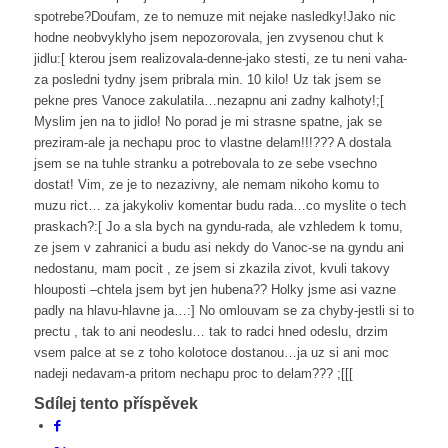
spotrebe?Doufam, ze to nemuze mit nejake nasledky!Jako nic
hodne neobvyklyho jsem nepozorovala, jen zvysenou chut k
jidlu:[ kterou jsem realizovala-denne-jako stesti, ze tu neni vaha-
za posledni tydny jsem pribrala min. 10 kilo! Uz tak jsem se
pekne pres Vanoce zakulatila…nezapnu ani zadny kalhoty!;[
Myslim jen na to jidlo! No porad je mi strasne spatne, jak se
preziram-ale ja nechapu proc to vlastne delam!!!??? A dostala
jsem se na tuhle stranku a potrebovala to ze sebe vsechno
dostat! Vim, ze je to nezazivny, ale nemam nikoho komu to
muzu rict… za jakykoliv komentar budu rada…co myslite o tech
praskach?:[ Jo a sla bych na gyndu-rada, ale vzhledem k tomu,
ze jsem v zahranici a budu asi nekdy do Vanoc-se na gyndu ani
nedostanu, mam pocit , ze jsem si zkazila zivot, kvuli takovy
hlouposti –chtela jsem byt jen hubena?? Holky jsme asi vazne
padly na hlavu-hlavne ja…:] No omlouvam se za chyby-jestli si to
prectu , tak to ani neodeslu… tak to radci hned odeslu, drzim
vsem palce at se z toho kolotoce dostanou…ja uz si ani moc
nadeji nedavam-a pritom nechapu proc to delam??? ;[[[
Sdílej tento příspěvek