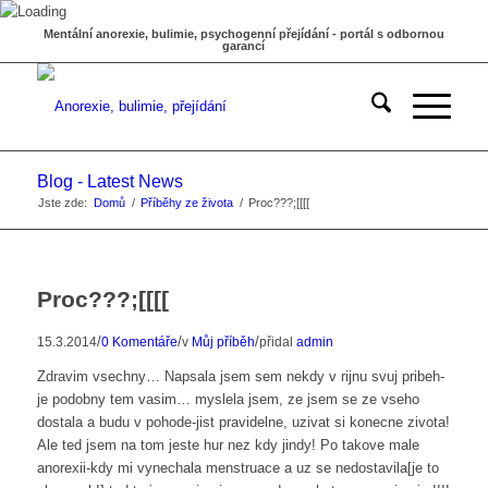
Mentální anorexie, bulimie, psychogenní přejídání - portál s odbornou
garancí
Blog - Latest News
Jste zde:
Domů
/
Příběhy ze života
/
Proc???;[[[[
Proc???;[[[[
/
/
/
15.3.2014
0 Komentáře
v
Můj příběh
přidal
admin
Zdravim vsechny… Napsala jsem sem nekdy v rijnu svuj pribeh-
je podobny tem vasim… myslela jsem, ze jsem se ze vseho
dostala a budu v pohode-jist pravidelne, uzivat si konecne zivota!
Ale ted jsem na tom jeste hur nez kdy jindy! Po takove male
anorexii-kdy mi vynechala menstruace a uz se nedostavila[je to