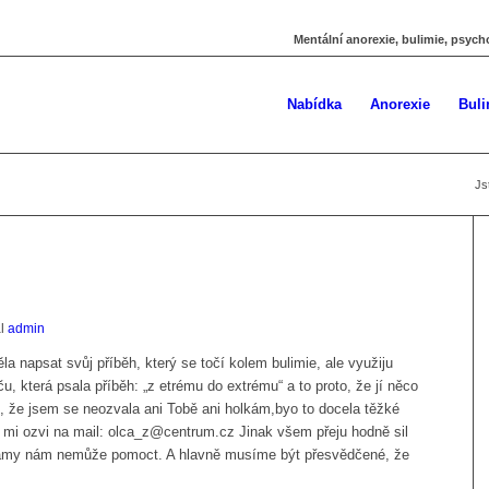
Mentální anorexie, bulimie, psych
Nabídka
Anorexie
Buli
Js
al
admin
 napsat svůj příběh, který se točí kolem bulimie, ale využiju
u, která psala příběh: „z etrému do extrému“ a to proto, že jí něco
ě, že jsem se neozvala ani Tobě ani holkám,byo to docela těžké
e mi ozvi na mail: olca_z@centrum.cz Jinak všem přeju hodně sil
y samy nám nemůže pomoct. A hlavně musíme být přesvědčené, že