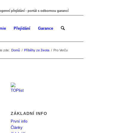
ogenní přejídání - portál s odbornou garancí
mie
Přejídání
Garance
te zde:
Domů
/
Příběhy ze života
/
Pro Verču
ZÁKLADNÍ INFO
První info
Články