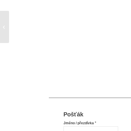
Můj život
Pošťák
*
Jméno / přezdívka