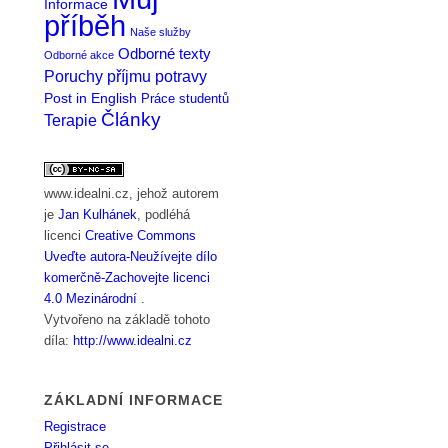
Informace
příběh
Naše služby
Odborné texty
Odborné akce
Poruchy příjmu potravy
Post in English
Práce studentů
Články
Terapie
www.idealni.cz
, jehož autorem
je
Jan Kulhánek
, podléhá
licenci
Creative Commons
Uveďte autora-Neužívejte dílo
komerčně-Zachovejte licenci
4.0 Mezinárodní
.
Vytvořeno na základě tohoto
díla:
http://www.idealni.cz
ZÁKLADNÍ INFORMACE
Registrace
Přihlásit se