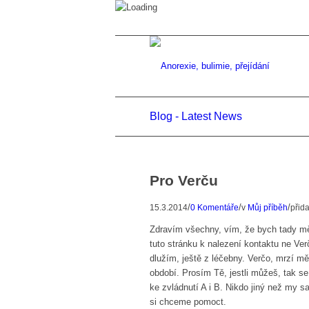
Blog - Latest News
Pro Verču
/
/
/
15.3.2014
0 Komentáře
v
Můj příběh
přid
Zdravím všechny, vím, že bych tady měla
tuto stránku k nalezení kontaktu ne Verč
dlužím, ještě z léčebny. Verčo, mrzí m
období. Prosím Tě, jestli můžeš, tak s
ke zvládnutí A i B. Nikdo jiný než m
si chceme pomoct.