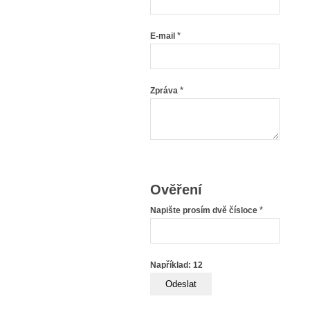
*
E-mail
*
Zpráva
Ověření
*
Napište prosím dvě čísloce
Například: 12