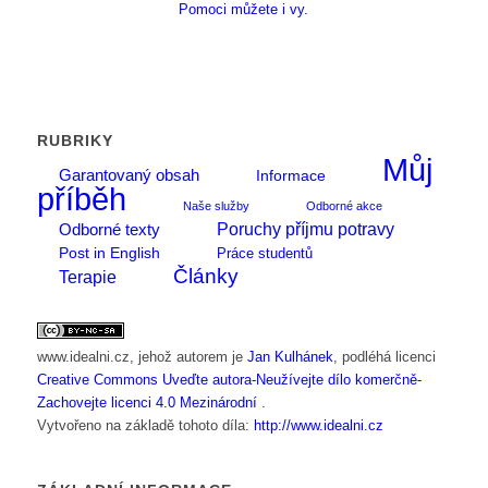
Pomoci můžete i vy.
RUBRIKY
Můj
Garantovaný obsah
Informace
příběh
Naše služby
Odborné akce
Poruchy příjmu potravy
Odborné texty
Post in English
Práce studentů
Články
Terapie
www.idealni.cz
, jehož autorem je
Jan Kulhánek
, podléhá licenci
Creative Commons Uveďte autora-Neužívejte dílo komerčně-
Zachovejte licenci 4.0 Mezinárodní
.
Vytvořeno na základě tohoto díla:
http://www.idealni.cz