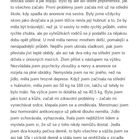
dostala událo a jak bojuju. Bylo by ale asi dobré připomenout, jak
to všechno začalo. První problémy jsem začala mít už na střední
škole, kdy spadla do anorexie má sestra. Byly jsme vždycky
skoro jako dvojčata a já jsem těžce nesla její hubnutí a to, že by
měla být krásnější, než já. U sestry to mělo rychlý průběh, velmi
rychle zhubla, ale po vyhrůžkách rodičů se jí podařilo za nějakou
dobu opět přibrat. U mně měla nemoc mnohem delší, pomalejší a
nenápadnější průběh. Nejdřív jsem ubírala sladkosti, pak jsem
přestala jíst teplé obědy, ale asi tak dva roky na střední jsem to
držela v únosných mezích. Zlom přišel s nástupem na výšku.
Nezvládala jsem psychicky zkoušky a nervy a anorexie se
rozjela na plné obrátky. Nemyslela jsem na nic jiného, než na
jídlo, měla jsem hrozné deprese. Když jsem začínala na střední
s hubnutím, měla jsem asi 50 kg na 169 cm, takžu už tehdy to
bylo málo. Na výšce jsem to dotáhla až na 40,5 kg. Byla jsem
jako kost a kůže, začali mi zdravotní problémy – začalo mi
vynechávat srdce, klepala jsem se a omdlévala. Menstruaci jsem
bez hormonální antikoncepce už pěkně dlouho neměla. Jídlo
jsem schovávala, vyhazovala, lhala jsem nejbližším lidem a
myslela jsem si, že už se z toho nikdy nemůžu dostat. Jedla
jsem dva kousky pečiva denně, to bylo všechno a vážila jsem se
asi tak 10x i víckrát denně a stála jsem se prohlížela v zrcadle.