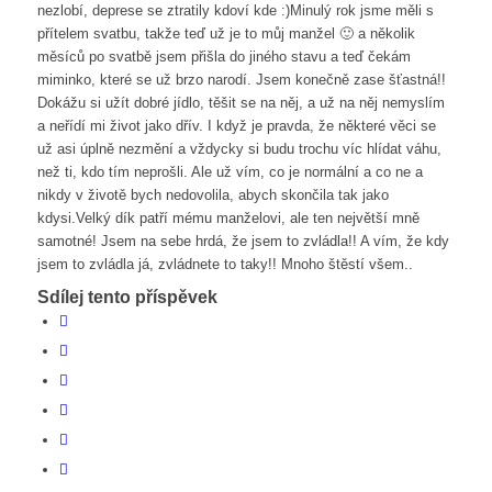
nezlobí, deprese se ztratily kdoví kde :)Minulý rok jsme měli s
přítelem svatbu, takže teď už je to můj manžel 🙂 a několik
měsíců po svatbě jsem přišla do jiného stavu a teď čekám
miminko, které se už brzo narodí. Jsem konečně zase šťastná!!
Dokážu si užít dobré jídlo, těšit se na něj, a už na něj nemyslím
a neřídí mi život jako dřív. I když je pravda, že některé věci se
už asi úplně nezmění a vždycky si budu trochu víc hlídat váhu,
než ti, kdo tím neprošli. Ale už vím, co je normální a co ne a
nikdy v životě bych nedovolila, abych skončila tak jako
kdysi.Velký dík patří mému manželovi, ale ten největší mně
samotné! Jsem na sebe hrdá, že jsem to zvládla!! A vím, že kdy
jsem to zvládla já, zvládnete to taky!! Mnoho štěstí všem..
Sdílej tento příspěvek