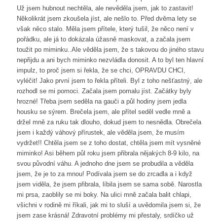
Už jsem hubnout nechtěla, ale nevěděla jsem, jak to zastavit!
Několikrát jsem zkoušela jíst, ale nešlo to. Před dvěma lety se
však něco stalo. Měla jsem přítele, který tušil, že něco není v
pořádku, ale já to dokázala úžasně maskovat, a začala jsem
toužit po miminku..Ale věděla jsem, že s takovou do jiného stavu
nepřijdu a ani bych miminko nezvládla donosit. A to byl ten hlavní
impulz, to proč jsem si řekla, že se chci, OPRAVDU CHCI,
vyléčit! Jako první jsem to řekla příteli. Byl z toho nešťastný, ale
rozhodl se mi pomoci. Začala jsem pomalu jíst. Začátky byly
hrozné! Třeba jsem seděla na gauči a půl hodiny jsem jedla
housku se sýrem. Brečela jsem, ale přítel seděl vedle mně a
držel mně za ruku tak dlouho, dokud jsem to nesnědla. Obrečela
jsem i každý váhový přírustek, ale věděla jsem, že musím
vydržet!! Chtěla jsem se z toho dostat, chtěla jsem mít vysněné
miminko! Asi během půl roku jsem přibrala nějakých 8-9 kilo, na
svou původní váhu. A jednoho dne jsem se probudila a věděla
jsem, že je to za mnou! Podívala jsem se do zrcadla a i když
jsem viděla, že jsem přibrala, líbila jsem se sama sobě. Narostla
mi prsa, zaoblily se mi boky. Na ulici mně začala balit chlapi,
všichni v rodině mi říkali, jak mi to sluší a uvědomila jsem si, že
jsem zase krásná! Zdravotní problémy mi přestaly, srdíčko už