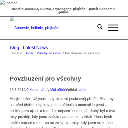
Mentální anorexie, bulimie, psychogenní přejídání - portál s odbornou
garancí
Blog - Latest News
Jste zde:
Domů
/
Příběhy ze života
/
Povzbuzení pro všechny
Povzbuzení pro všechny
/
/
/
15.3.2014
0 Komentáře
v
Můj příběh
přidal
admin
Ahojte holky! Už jsem tady dvakrát psala svůj příběh. První byl
asi před čtyřmi lety, kdy jsem začínala s anorexií bojovat a
chtěla jsem ujistit o tom, že „nejsem“ nemocná, druhý byl o dva
roky později, kdy jsem začala nad anorexií vítězit. Dnes bych
chtěla napsat o tom, co se za ty dva roky, kdy jsem se z toho