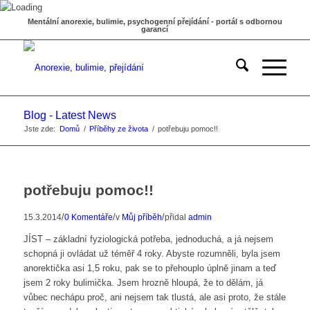
Mentální anorexie, bulimie, psychogenní přejídání - portál s odbornou
garancí
Blog - Latest News
Jste zde:
Domů
/
Příběhy ze života
/
potřebuju pomoc!!
potřebuju pomoc!!
/
/
/
15.3.2014
0 Komentáře
v
Můj příběh
přidal
admin
JÍST – základní fyziologická potřeba, jednoduchá, a já nejsem
schopná ji ovládat už téměř 4 roky. Abyste rozumněli, byla jsem
anorektička asi 1,5 roku, pak se to přehouplo úplně jinam a teď
jsem 2 roky bulimička. Jsem hrozně hloupá, že to dělám, já
vůbec nechápu proč, ani nejsem tak tlustá, ale asi proto, že stále