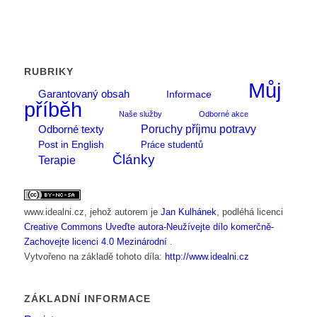
RUBRIKY
Můj
Garantovaný obsah
Informace
příběh
Naše služby
Odborné akce
Poruchy příjmu potravy
Odborné texty
Post in English
Práce studentů
Články
Terapie
www.idealni.cz
, jehož autorem je
Jan Kulhánek
, podléhá licenci
Creative Commons Uveďte autora-Neužívejte dílo komerčně-
Zachovejte licenci 4.0 Mezinárodní
.
Vytvořeno na základě tohoto díla:
http://www.idealni.cz
ZÁKLADNÍ INFORMACE