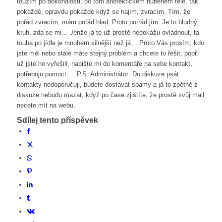
toužím po dokonalosti, po tom anorektickém hubeném tělě, tak
pokaždé, opravdu pokaždé když se najím, zvracím. Tím, že
pořád zvracím, mám pořád hlad. Proto potřád jím. Je to bludný
kruh, zdá se mi… Jenže já to už prostě nedokážu ovládnout, ta
touha po jídle je mnohem silnější než já… Proto Vás prosím, kdo
jste měl nebo stále máte stejný problém a chcete to řešit, popř.
už jste ho vyřešili, napište mi do komentáře na sebe kontakt,
potřebuju pomoct…. P.S. Administrátor: Do diskuze psát
kontakty nedoporučuji, budete dostávat spamy a já to zpětně z
diskuze nebudu mazat, když po čase zjistíte, že prostě svůj mail
necete mít na webu.
Sdílej tento příspěvek