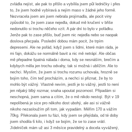
zvládla nejíst, ale pak to přišlo a vybílila jsem půl ledničky i přes
to, že jsem hodně vybíravá a nejím maso v žádné jeho formě.
Nezvracela jsem ani jsem nebrala projímadla, ale pocit viny
způsobil to, že jsem zase nejedla, dokud mě kručení v břiše
nedonutilo si trochu něčeho vzít. A pár dní to bylo v pořádku.
Jenže pak to zase přišlo, buď jsem nic nejedla nebo se naopak
doslova přecpala. Poslední dobou mám pocit, že trpím
depresemi. Ale ne pořád, když jsem s lidmi, které mám ráda, je
mi fajn, dokážu se normálně bavit a nic mě netrápí. Ale občas
mě přepadne špatná nálada i doma, kdy se nesnáším, brečím a
kdybych měla jen trochu odvahy, tak si možná i ublížím. Ale to
nechci. Myslím, že jsem si trochu rozumu uchovala, hrozně se
bojím toho, čím teď procházím, a nechci si přiznat, že by to
mohlo být vážný. Vlastně nevím, jestli je to vážný, jestli to není
jen nějaký blbý rozmar, snaha upoutat pozornost. Připadám si
neschopná, jsem sama a cítím, že o mě nikdo nestojí. Být v 19
nepolíbená je sice pro někoho dost ubohý, ale asi si vážně
nikoho nezasloužím při tom, jak vypadám. Měřím 170 a vážím
70kg. Překonala jsem tu fázi, kdy jsem se přejídala, od té doby
jsem shodila 6 kilo, i když se bojím, že se to zase vrátí.
Jídelníček mám už asi 3 měsíce pravidelný a docela vyvážený,