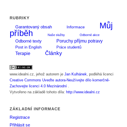
RUBRIKY
Můj
Garantovaný obsah
Informace
příběh
Naše služby
Odborné akce
Poruchy příjmu potravy
Odborné texty
Post in English
Práce studentů
Články
Terapie
www.idealni.cz
, jehož autorem je
Jan Kulhánek
, podléhá licenci
Creative Commons Uveďte autora-Neužívejte dílo komerčně-
Zachovejte licenci 4.0 Mezinárodní
.
Vytvořeno na základě tohoto díla:
http://www.idealni.cz
ZÁKLADNÍ INFORMACE
Registrace
Přihlásit se