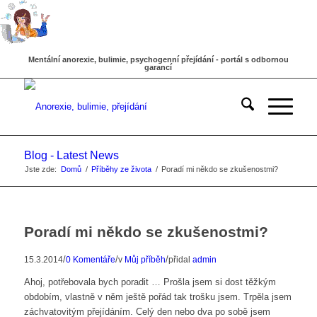
Mentální anorexie, bulimie, psychogenní přejídání - portál s odbornou
garancí
Blog - Latest News
Jste zde:
Domů
/
Příběhy ze života
/
Poradí mi někdo se zkušenostmi?
Poradí mi někdo se zkušenostmi?
/
/
/
15.3.2014
0 Komentáře
v
Můj příběh
přidal
admin
Ahoj, potřebovala bych poradit … Prošla jsem si dost těžkým
obdobím, vlastně v něm ještě pořád tak trošku jsem. Trpěla jsem
záchvatovitým přejídáním. Celý den nebo dva po sobě jsem