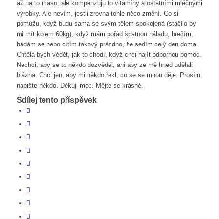
až na to maso, ale kompenzuju to vitamíny a ostatními mléčnými
výrobky. Ale nevím, jestli zrovna tohle něco změní. Co si
pomůžu, když budu sama se svým tělem spokojená (stačilo by
mi mít kolem 60kg), když mám pořád špatnou náladu, brečím,
hádám se nebo cítím takový prázdno, že sedím celý den doma.
Chtěla bych vědět, jak to chodí, když chci najít odbornou pomoc.
Nechci, aby se to někdo dozvěděl, ani aby ze mě hned udělali
blázna. Chci jen, aby mi někdo řekl, co se se mnou děje. Prosím,
napište někdo. Děkuji moc. Mějte se krásně.
Sdílej tento příspěvek