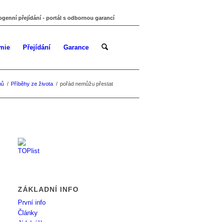
ogenní přejídání - portál s odbornou garancí
mie
Přejídání
Garance
mů
/
Příběhy ze života
/
pořád nemůžu přestat
ZÁKLADNÍ INFO
První info
Články