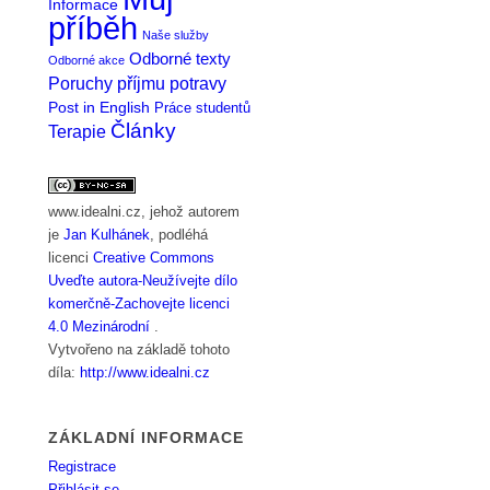
Informace
příběh
Naše služby
Odborné texty
Odborné akce
Poruchy příjmu potravy
Post in English
Práce studentů
Články
Terapie
www.idealni.cz
, jehož autorem
je
Jan Kulhánek
, podléhá
licenci
Creative Commons
Uveďte autora-Neužívejte dílo
komerčně-Zachovejte licenci
4.0 Mezinárodní
.
Vytvořeno na základě tohoto
díla:
http://www.idealni.cz
ZÁKLADNÍ INFORMACE
Registrace
Přihlásit se