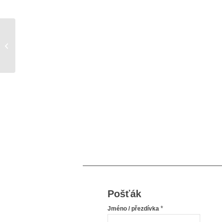
Zvládnu to? Určitě jo!!
Pošťák
*
Jméno / přezdívka