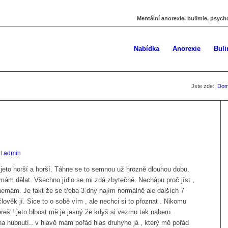
Mentální anorexie, bulimie, psych
Nabídka
Anorexie
Buli
Jste zde:
Do
al
admin
jeto horší a horší. Táhne se to semnou už hrozně dlouhou dobu.
ám dělat. Všechno jídlo se mi zdá zbytečné. Nechápu proč jíst ,
 nemám. Je fakt že se třeba 3 dny najím normálně ale dalších 7
lověk jí. Sice to o sobě vím , ale nechci si to přoznat . Nikomu
reš ! jeto blbost mě je jasný že kdyš si vezmu tak naberu.
na hubnutí.. v hlavě mám pořád hlas druhyho já , který mě pořád