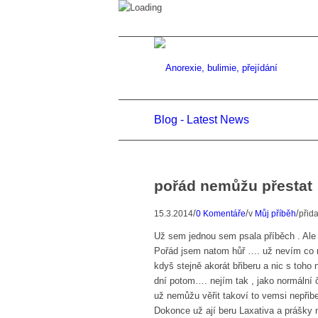
Blog - Latest News
pořád nemůžu přestat
/
/
/
15.3.2014
0 Komentáře
v
Můj příběh
přid
Už sem jednou sem psala příběch . Ale 
Pořád jsem natom hůř …. už nevím co m
kdyš stejně akorát břiberu a nic s toho
dní potom…. nejím tak , jako normální č
už nemůžu věřit takoví to vemsi nepřibe
Dokonce už ají beru Laxativa a prášky 