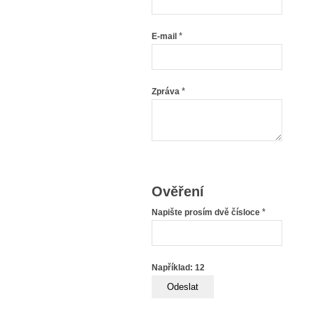
*
E-mail
*
Zpráva
Ověření
*
Napište prosím dvě čísloce
Například: 12