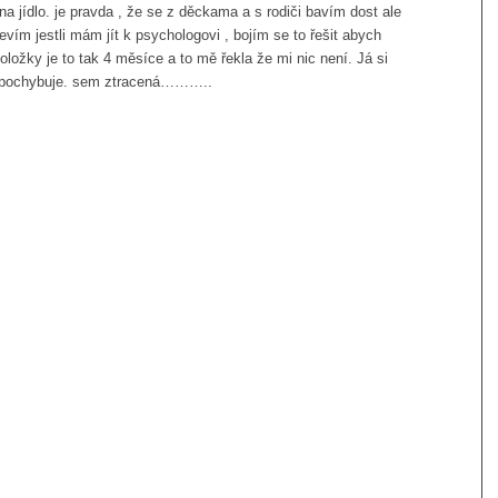
a jídlo. je pravda , že se z děckama a s rodiči bavím dost ale
vím jestli mám jít k psychologovi , bojím se to řešit abych
ložky je to tak 4 měsíce a to mě řekla že mi nic není. Já si
í pochybuje. sem ztracená………..