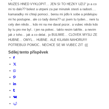
MUZES HNED VYKLOPIT… JEN SI TO HEZKY UZIJ“ jo a co
mi to dalo?? bolest a utrpeni za par minutek stesti a radosti….
kamaradky mi chteji pomoci.. berou mi jidlo k sobe a pridelujou
mi ho postupne.. ale co tady doma?? uz jsem tu tyden… neni tu
cely den nikdo… kdo mi na me daval pozor.. a vubec nikdo kdo
by tu pro me byl.. i jen na pokec.. takto resim takhle.. a nevim
jak z toho… jak a co delat.. jo BULIMIE… CLOVEK MYSLI ZE
HUBNE… OMYL… HUBNE.. ALE KILAMA NAHORU!!!!
POTREBUJI POMOC.. NECHCE SE MI VUBEC ZIT :(((
Sdílej tento příspěvek