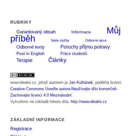
RUBRIKY
Můj
Garantovaný obsah
Informace
příběh
Naše služby
Odborné akce
Poruchy příjmu potravy
Odborné texty
Post in English
Práce studentů
Články
Terapie
www.idealni.cz
, jehož autorem je
Jan Kulhánek
, podléhá licenci
Creative Commons Uveďte autora-Neužívejte dílo komerčně-
Zachovejte licenci 4.0 Mezinárodní
.
Vytvořeno na základě tohoto díla:
http://www.idealni.cz
ZÁKLADNÍ INFORMACE
Registrace