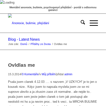
Mentální anorexie, bulimie, psychogenní přejídání - portál s odbornou
garancí
Blog - Latest News
Jste zde:
Domů
/
Příběhy ze života
/
Ovldlas me
Ovldlas me
/
/
/
15.3.2014
0 Komentáře
v
Můj příběh
přidal
admin
Psala jsem clanek 4.12.03 …. s nazvem „V UZKYCH“ je to jen o
kousek nize.. Kdyz jsem to napsala myslela jsem ze se mi
suprove ulevilo a ja zkusim zase zit normalne.. ale nejde to..
psala jsem sem jeste jeden clanek o tom jak postupuji ale
neotiskli mi ho a ja nevim proc.. ted k veci.. ta MRCHA BULIMIE