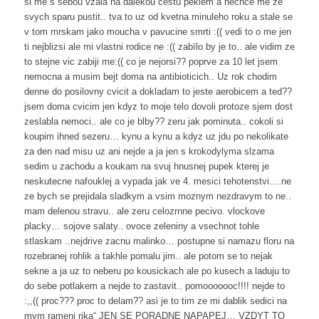
si me s sebou vzala na dalekou cestu peklem a nechce me ze
svych sparu pustit.. tva to uz od kvetna minuleho roku a stale se
v tom mrskam jako moucha v pavucine smrti :(( vedi to o me jen
ti nejblizsi ale mi vlastni rodice ne :(( zabïlo by je to.. ale vidim ze
to stejne vic zabiji me:(( co je nejorsi?? poprve za 10 let jsem
nemocna a musim bejt doma na antibioticich.. Uz rok chodim
denne do posilovny cvicit a dokladam to jeste aerobicem a ted??
jsem doma cvicim jen kdyz to moje telo dovoli protoze sjem dost
zeslabla nemoci.. ale co je blby?? zeru jak pominuta.. cokoli si
koupim ihned sezeru… kynu a kynu a kdyz uz jdu po nekolikate
za den nad misu uz ani nejde a ja jen s krokodylyma slzama
sedim u zachodu a koukam na svuj hnusnej pupek kterej je
neskutecne nafouklej a vypada jak ve 4. mesici tehotenstvi….ne
ze bych se prejidala sladkym a vsim moznym nezdravym to ne..
mam delenou stravu.. ale zeru celozrnne pecivo. vlockove
placky… sojove salaty.. ovoce zeleniny a vsechnot tohle
stlaskam ..nejdrive zacnu malinko… postupne si namazu floru na
rozebranej rohlik a takhle pomalu jim.. ale potom se to nejak
sekne a ja uz to neberu po kousickach ale po kusech a laduju to
do sebe potlakem a nejde to zastavit.. pomooooooc!!!! nejde to
:,,(( proc??? proc to delam?? asi je to tim ze mi dablik sedici na
mym rameni rika“ JEN SE PORADNE NAPAPEJ… VZDYT TO