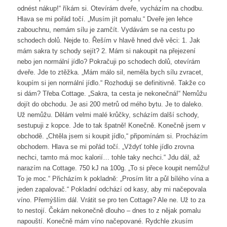
odnést nákup!“ říkám si. Otevírám dveře, vycházím na chodbu.
Hlava se mi pořád točí. „Musím jít pomalu.“ Dveře jen lehce
zabouchnu, nemám sílu je zamčít. Vydávám se na cestu po
schodech dolů. Nejde to. Řeším v hlavě hned dvě věci: 1. Jak
mám sakra ty schody sejít? 2. Mám si nakoupit na přejezení
nebo jen normální jídlo? Pokračuji po schodech dolů, otevírám
dveře. Jde to ztěžka. „Mám málo sil, neměla bych sílu zvracet,
koupím si jen normální jídlo.“ Rozhoduji se definitivně. Takže co
si dám? Třeba Cottage. „Sakra, ta cesta je nekonečná!“ Nemůžu
dojít do obchodu. Je asi 200 metrů od mého bytu. Je to daleko.
Už nemůžu. Dělám velmi malé krůčky, scházím další schody,
sestupuji z kopce. Jde to tak špatně! Konečně. Konečně jsem v
obchodě. „Chtěla jsem si koupit jídlo,“ připomínám si. Procházím
obchodem. Hlava se mi pořád točí. „Vždyť tohle jídlo zrovna
nechci, tamto má moc kalorií… tohle taky nechci.“ Jdu dál, až
narazím na Cottage. 750 kJ na 100g. „To si přece koupit nemůžu!
To je moc.“ Přicházím k pokladně: „Prosím litr a půl bílého vína a
jeden zapalovač.“ Pokladní odchází od kasy, aby mi načepovala
víno. Přemýšlím dál. Vrátit se pro ten Cottage? Ale ne. Už to za
to nestojí. Čekám nekonečně dlouho – dnes to z nějak pomalu
napouští. Konečně mám víno načepované. Rydchle zkusím