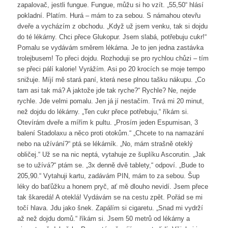
zapalovač, jestli fungue. Fungue, můžu si ho vzít. „55,50“ hlásí
pokladní. Platím. Hurá – mám to za sebou. S námahou otevřu
dveře a vycházím z obchodu. „Když už jsem venku, tak si dojdu
do té lékárny. Chci přece Glukopur. Jsem slabá, potřebuju cukr!“
Pomalu se vydávám směrem lékárna. Je to jen jedna zastávka
trolejbusem! To přeci dojdu. Rozhoduji se pro rychlou chůzi – tím
se přeci pálí kalorie! Vyrážím. Asi po 20 krocích se moje tempo
snižuje. Míjí mě stará paní, která nese plnou tašku nákupu. „Co
tam asi tak má? A jaktože jde tak ryche?“ Rychle? Ne, nejde
rychle. Jde velmi pomalu. Jen já jí nestačím. Trvá mi 20 minut,
než dojdu do lékárny. „Ten cukr přece potřebuju,“ říkám si.
Otevírám dveře a mířím k pultu. „Prosím jeden Espumisan, 3
balení Stadolaxu a něco proti otokům.“ „Chcete to na namazání
nebo na užívání?“ ptá se lékárník. „No, mám strašně oteklý
obličej.“ Už se na nic neptá, vytahuje ze šuplíku Ascorutin. „Jak
se to užívá?“ ptám se. „3x denně dvě tablety,“ odpoví. „Bude to
205,90.“ Vytahuji kartu, zadávám PIN, mám to za sebou. Šup
léky do baťůžku a honem pryč, ať mě dlouho nevidí. Jsem přece
tak škaredá! A oteklá! Vydávám se na cestu zpět. Pořád se mi
točí hlava. Jdu jako šnek. Zapálím si cigaretu. „Snad mi vydrží
až než dojdu domů.“ říkám si. Jsem 50 metrů od lékárny a