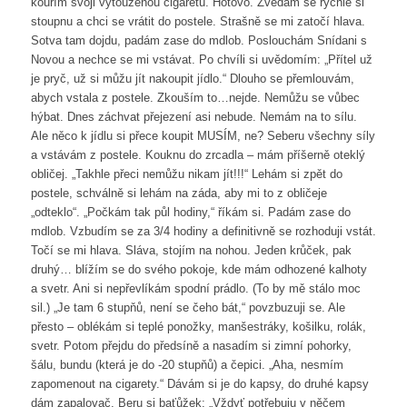
kouřím svoji vytouženou cigaretu. Hotovo. Zvedám se rychle si
stoupnu a chci se vrátit do postele. Strašně se mi zatočí hlava.
Sotva tam dojdu, padám zase do mdlob. Poslouchám Snídani s
Novou a nechce se mi vstávat. Po chvíli si uvědomím: „Přítel už
je pryč, už si můžu jít nakoupit jídlo.“ Dlouho se přemlouvám,
abych vstala z postele. Zkouším to…nejde. Nemůžu se vůbec
hýbat. Dnes záchvat přejezení asi nebude. Nemám na to sílu.
Ale něco k jídlu si přece koupit MUSÍM, ne? Seberu všechny síly
a vstávám z postele. Kouknu do zrcadla – mám příšerně oteklý
obličej. „Takhle přeci nemůžu nikam jít!!!“ Lehám si zpět do
postele, schválně si lehám na záda, aby mi to z obličeje
„odteklo“. „Počkám tak půl hodiny,“ říkám si. Padám zase do
mdlob. Vzbudím se za 3/4 hodiny a definitivně se rozhoduji vstát.
Točí se mi hlava. Sláva, stojím na nohou. Jeden krůček, pak
druhý… blížím se do svého pokoje, kde mám odhozené kalhoty
a svetr. Ani si nepřevlíkám spodní prádlo. (To by mě stálo moc
sil.) „Je tam 6 stupňů, není se čeho bát,“ povzbuzuji se. Ale
přesto – oblékám si teplé ponožky, manšestráky, košilku, rolák,
svetr. Potom přejdu do předsíně a nasadím si zimní pohorky,
šálu, bundu (která je do -20 stupňů) a čepici. „Aha, nesmím
zapomenout na cigarety.“ Dávám si je do kapsy, do druhé kapsy
dám zapalovač. Beru si baťůžek: „Vždyť potřebuju v něčem