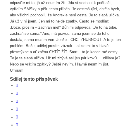
odpusťte mi to, já už neumím žít. Jdu si sednout k počítači,
vyřídím SMSky a píšu tento příběh. Je odstrašující, chtěla bych,
aby všichni pochopili, že Anorexie není cesta. Je to slepá ulička.
Já už v ní jsem. Jen mi to nejde zpátky. Často se modlím:
„Bože, prosím – zachraň mě!“ Bůh mi odpovídá: „Je to na tobě,
zachraň se sama.“ Ano, má pravdu. sama jsem se do toho
dostala, sama musím ven. Jenže…CHCI ZHUBNOUT! A to je ten
problém. Bože, udělej prosím zázrak – ať se mi to v hlavě
přesmýkne a ať začnu CHTÍT ŽÍT. Smrt – to je konec mé cesty.
To je ta slepá ulička. Už mi zbývá asi jen pár kroků… udělám je?
Nebo se vrátím zpátky? Ještě nevím. Hlavně nesmím jíst.
Umírám.
Sdílej tento příspěvek