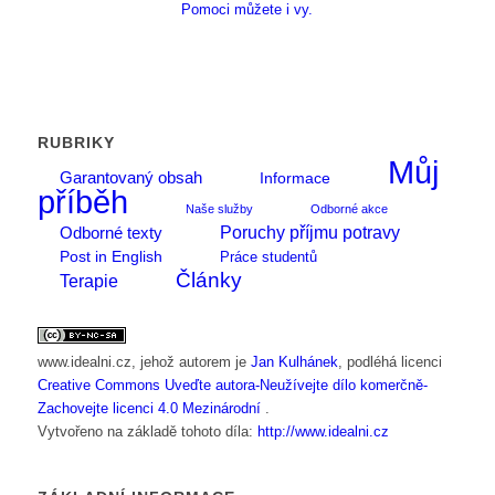
Pomoci můžete i vy.
RUBRIKY
Můj
Garantovaný obsah
Informace
příběh
Naše služby
Odborné akce
Poruchy příjmu potravy
Odborné texty
Post in English
Práce studentů
Články
Terapie
www.idealni.cz
, jehož autorem je
Jan Kulhánek
, podléhá licenci
Creative Commons Uveďte autora-Neužívejte dílo komerčně-
Zachovejte licenci 4.0 Mezinárodní
.
Vytvořeno na základě tohoto díla:
http://www.idealni.cz