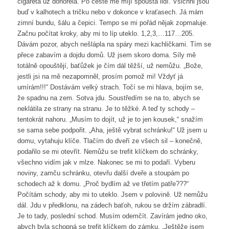
cigareta už dohořela. Po cesté mě míjí spousta lidí. Všichni jsou
buď v kalhotech a tričku nebo v dokonce v kraťasech. Já mám
zimní bundu, šálu a čepici. Tempo se mi pořád nějak zopmaluje.
Začnu počítat kroky, aby mi to líp uteklo. 1,2,3,…117…205.
Dávám pozor, abych nešlápla na spáry mezi kachličkami. Tím se
přece zabavím a dojdu domů. Už jsem skoro doma. Síly mě
totálně opouštějí, baťůžek je čím dál těžší, už nemůžu. „Bože,
jestli jsi na mě nezapomněl, prosím pomož mi! Vždyť já
umírám!!!“ Dostávám velký strach. Točí se mi hlava, bojím se,
že spadnu na zem. Sotva jdu. Soustředím se na to, abych se
neklátila ze strany na stranu. Je to těžké. A teď ty schody –
tentokrát nahoru. „Musím to dojít, už je to jen kousek,“ snažím
se sama sebe podpořit. „Aha, ještě vybrat schránku!“ Už jsem u
domu, vytahuju klíče. Tlačím do dveří ze všech sil – konečně,
podařilo se mi otevřít. Nemůžu se trefit klíčkem do schránky,
všechno vidím jak v mlze. Nakonec se mi to podaří. Vyberu
noviny, zamču schránku, otevřu další dveře a stoupám po
schodech až k domu. „Proč bydlím až ve třetím patře???“
Počítám schody, aby mi to uteklo. Jsem v polovině. Už nemůžu
dál. Jdu v předklonu, na zádech baťoh, rukou se držím zábradlí.
Je to tady, poslední schod. Musím odemčít. Zavírám jedno oko,
abych byla schopná se trefit klíčkem do zámku. „Ještěže jsem