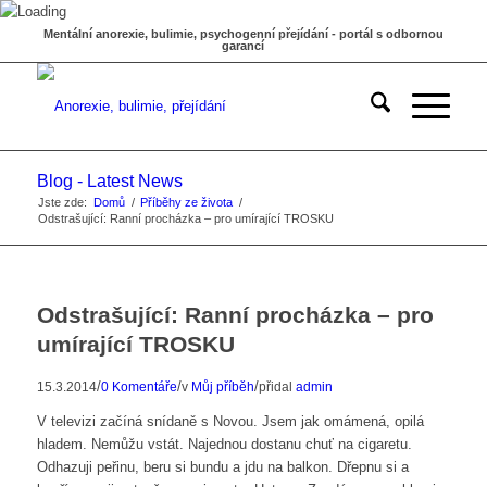
Mentální anorexie, bulimie, psychogenní přejídání - portál s odbornou
garancí
Blog - Latest News
Jste zde:
Domů
/
Příběhy ze života
/
Odstrašující: Ranní procházka – pro umírající TROSKU
Odstrašující: Ranní procházka – pro
umírající TROSKU
/
/
/
15.3.2014
0 Komentáře
v
Můj příběh
přidal
admin
V televizi začíná snídaně s Novou. Jsem jak omámená, opilá
hladem. Nemůžu vstát. Najednou dostanu chuť na cigaretu.
Odhazuji peřinu, beru si bundu a jdu na balkon. Dřepnu si a