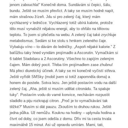
jenom zabouchla!“ Konečně doma. Sundávám si čepici, šálu,
bundu. Ještě se musím převlíct. A taky se musím hodně napít,
mám strašnou žízeň. Jdu si pro zelený čaj, který mám
vychlazený v ledničce. Vychlazený totiž ubírá kalorie, protože
tělo musí vynaložit nějakou energii, aby to ohřálo na tělovou
teplotu. To jsem si přečetla na webu. A zelený čaj také zrychluje
metabolismus. Sedám si ke stolu s hrnkem zeleného čaje.
Vybaluju víno – to dávám do ledničky. „Aspoň nějaké kalorie.“ Z
baťůžku taky hned vyndám projímadlo a Ascorutin. Vymačkám si
6 tablet Stadolaxu a 2 Ascorutiny. Všechno to zapíjím zeleným
čajem. Mám dobrý pocit. Třeba tím projímadlem zase zhubnu!
Má přeci diuretický účinek. A taky se mi konečně vyčistí střeva.
Ještě vyřídit SMSky (mobil jsem si totiž zapomněla doma) a
honem do postele. Sotva lezu. Jen ještě postavím vodu na další
zelený čaj. „Aha, ještě si musím udělat citronádu. Ta spaluje
tuky“. Postavím vodu do varné konvice, nechávám rozpustit
sladidlo a piju rozkrajuji citron. „Proč je to vymačkávání tak
těžké?“ Musím si dát pauzu. Zkouším to druhou rukou. Ještě
jedna půlka. Už nemůžu. Kouknu na hodiny – uplynula hodina a
čtvrt od doby, co jsem odešla z domu. Dřív mi ta cesta trvala
maximálně 15 minut. Asi už opravdu umírám. Mami, tati,