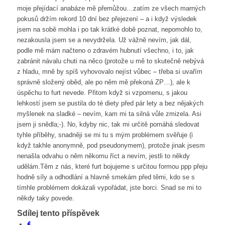
moje přejídací anabáze mě přemůžou…zatím ze všech marných
pokusů držím rekord 10 dní bez přejezení – a i když výsledek
jsem na sobě mohla i po tak krátké době poznat, nepomohlo to,
nezakousla jsem se a nevydržela. Už vážně nevím, jak dál,
podle mě mám načteno o zdravém hubnutí všechno, i to, jak
zabránit návalu chuti na něco (protože u mě to skutečně nebývá
z hladu, mně by spíš vyhovovalo nejíst vůbec – třeba si uvařím
správně složený oběd, ale po něm mě překoná ZP…), ale k
úspěchu to furt nevede. Přitom když si vzpomenu, s jakou
lehkostí jsem se pustila do té diety před pár lety a bez nějakých
myšlenek na sladké – nevím, kam mi ta silná vůle zmizela. Asi
jsem ji snědla;-). No, kdyby nic, tak mi určitě pomáhá sledovat
tyhle příběhy, snadněji se mi tu s mým problémem svěřuje (i
když takhle anonymně, pod pseudonymem), protože jinak jsesm
nenašla odvahu o něm někomu říct a nevím, jestli to někdy
udělám.Těm z nás, které furt bojujeme s určitou formou ppp přeju
hodně síly a odhodlání a hlavně smekám před těmi, kdo se s
tímhle problémem dokázali vypořádat, jste borci. Snad se mi to
někdy taky povede.
Sdílej tento příspěvek