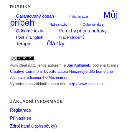
RUBRIKY
Můj
Garantovaný obsah
Informace
příběh
Naše služby
Odborné akce
Poruchy příjmu potravy
Odborné texty
Post in English
Práce studentů
Články
Terapie
www.idealni.cz
, jehož autorem je
Jan Kulhánek
, podléhá licenci
Creative Commons Uveďte autora-Neužívejte dílo komerčně-
Zachovejte licenci 4.0 Mezinárodní
.
Vytvořeno na základě tohoto díla:
http://www.idealni.cz
ZÁKLADNÍ INFORMACE
Registrace
Přihlásit se
Zdroj kanálů (příspěvky)