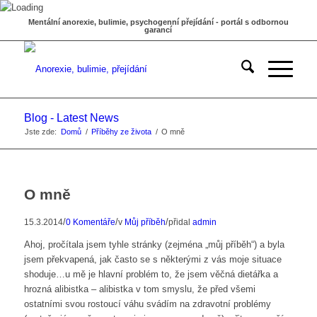
Mentální anorexie, bulimie, psychogenní přejídání - portál s odbornou
garancí
Blog - Latest News
Jste zde:
Domů
/
Příběhy ze života
/
O mně
O mně
/
/
/
15.3.2014
0 Komentáře
v
Můj příběh
přidal
admin
Ahoj, pročítala jsem tyhle stránky (zejména „můj příběh“) a byla
jsem překvapená, jak často se s některými z vás moje situace
shoduje…u mě je hlavní problém to, že jsem věčná dietářka a
hrozná alibistka – alibistka v tom smyslu, že před všemi
ostatními svou rostoucí váhu svádím na zdravotní problémy