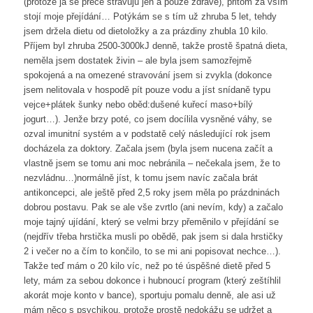
(protože já se přece stravuju jen a pouze zdravě), přitom za vším
stojí moje přejídání… Potýkám se s tím už zhruba 5 let, tehdy
jsem držela dietu od dietoložky a za prázdiny zhubla 10 kilo.
Příjem byl zhruba 2500-3000kJ denně, takže prostě špatná dieta,
neměla jsem dostatek živin – ale byla jsem samozřejmě
spokojená a na omezené stravování jsem si zvykla (dokonce
jsem nelitovala v hospodě pít pouze vodu a jíst snídaně typu
vejce+plátek šunky nebo oběd:dušené kuřecí maso+bílý
jogurt…). Jenže brzy poté, co jsem docílila vysněné váhy, se
ozval imunitní systém a v podstatě celý následující rok jsem
docházela za doktory. Začala jsem (byla jsem nucena začít a
vlastně jsem se tomu ani moc nebránila – nečekala jsem, že to
nezvládnu…)normálně jíst, k tomu jsem navíc začala brát
antikoncepci, ale ještě před 2,5 roky jsem měla po prázdninách
dobrou postavu. Pak se ale vše zvrtlo (ani nevím, kdy) a začalo
moje tajný ujídání, který se velmi brzy přeměnilo v přejídání se
(nejdřív třeba hrstička musli po obědě, pak jsem si dala hrstičky
2 i večer no a čím to končilo, to se mi ani popisovat nechce…).
Takže teď mám o 20 kilo víc, než po té úspěšné dietě před 5
lety, mám za sebou dokonce i hubnoucí program (který zeštíhlil
akorát moje konto v bance), sportuju pomalu denně, ale asi už
mám něco s psychikou, protože prostě nedokážu se udržet a