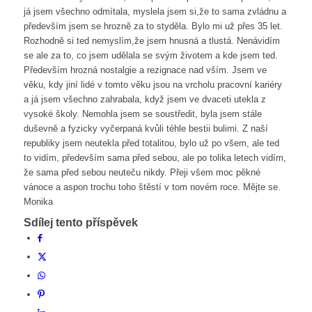
já jsem všechno odmítala, myslela jsem si,že to sama zvládnu a
především jsem se hrozně za to styděla. Bylo mi už přes 35 let.
Rozhodně si ted nemyslím,že jsem hnusná a tlustá. Nenávidím
se ale za to, co jsem udělala se svým životem a kde jsem ted.
Především hrozná nostalgie a rezignace nad vším. Jsem ve
věku, kdy jiní lidé v tomto věku jsou na vrcholu pracovní kariéry
a já jsem všechno zahrabala, když jsem ve dvaceti utekla z
vysoké školy. Nemohla jsem se soustředit, byla jsem stále
duševně a fyzicky vyčerpaná kvůli téhle bestii bulimi. Z naší
republiky jsem neutekla před totalitou, bylo už po všem, ale ted
to vidím, především sama před sebou, ale po tolika letech vidím,
že sama před sebou neuteču nikdy. Přeji všem moc pěkné
vánoce a aspon trochu toho štěstí v tom novém roce. Mějte se.
Monika
Sdílej tento příspěvek