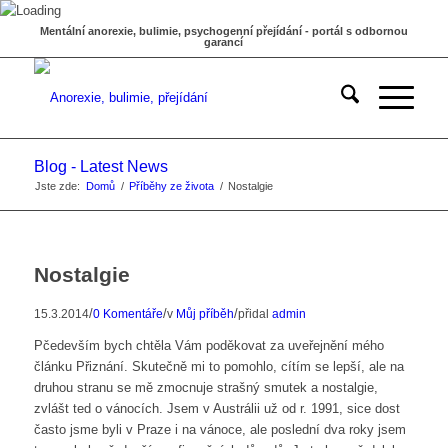
Mentální anorexie, bulimie, psychogenní přejídání - portál s odbornou
garancí
Blog - Latest News
Jste zde:
Domů
/
Příběhy ze života
/
Nostalgie
Nostalgie
/
/
/
15.3.2014
0 Komentáře
v
Můj příběh
přidal
admin
Pčedevším bych chtěla Vám poděkovat za uveřejnění mého
článku Přiznání. Skutečně mi to pomohlo, cítím se lepší, ale na
druhou stranu se mě zmocnuje strašný smutek a nostalgie,
zvlášt ted o vánocích. Jsem v Austrálii už od r. 1991, sice dost
často jsme byli v Praze i na vánoce, ale poslední dva roky jsem