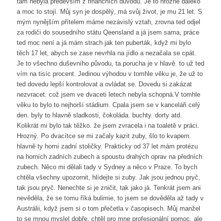
tam nebyla především z finančních důvodů. Je to hrozně daleko
a moc to stojí. Můj syn je dospělý, má svůj život, je mu 21 let. S
mým nynějším přítelem máme nezávislý vztah, zrovna ted odjel
za rodiči do sousedního státu Qeensland a já jsem sama, práce
ted moc není a já mám strach jak ten puberták, když mi bylo
těch 17 let, abych se zase nevrhla na jídlo a nezačala se cpát.
Je to všechno duševního původu, ta porucha je v hlavě. to už ted
vím na tisíc procent. Jedinou výhodou v tomhle věku je, že už to
ted dovedu lepší kontrolovat a ovládat se. Dovedu si zakázat
nezvracet. což jsem ve dvaceti letech nebyla schopná.V tomhle
věku to bylo to nejhorší stádium. Cpala jsem se v kanceláři celý
den. byly to hlavně sladkosti, čokoláda. buchty. dorty atd.
Kolikrát mi bylo tak těžko. že jsem zvracela i na toaletě v práci.
Hrozný. Po dvacítce se mi začaly kazit zuby, šlo to kvapem.
hlavně ty horní zadní stoličky. Prakticky od 37 let mám protézu
na horních zadních zubech a spoustu drahých oprav na předních
zubech. Něco mi dělali tady v Sydney a něco v Praze. To bych
chtěla všechny upozornit, hlídejte si zuby. Jak jsou jednou pryč,
tak jsou pryč. Nenechte si je zničit, tak jako já. Tenkrát jsem ani
nevěděla, že se tomu říká bulimie, to jsem se dověděla až tady v
Austrálii, když jsem si o tom přečetla v časopisech. Můj manžel
to se mnou myslel dobře, chtěl pro mne profesionální pomoc, ale