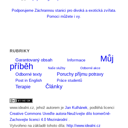
Podporujeme Záchrannou stanici pro divoká a exotická zvířata.
Pomoci můžete i vy.
RUBRIKY
Můj
Garantovaný obsah
Informace
příběh
Naše služby
Odborné akce
Poruchy příjmu potravy
Odborné texty
Post in English
Práce studentů
Články
Terapie
www.idealni.cz
, jehož autorem je
Jan Kulhánek
, podléhá licenci
Creative Commons Uveďte autora-Neužívejte dílo komerčně-
Zachovejte licenci 4.0 Mezinárodní
.
Vytvořeno na základě tohoto díla:
http://www.idealni.cz