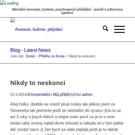
Mentální anorexie, bulimie, psychogenní přejídání - portál s odbornou
garancí
Blog - Latest News
Jste zde:
Domů
/
Příběhy ze života
/
Nikdy to neskonci
Nikdy to neskonci
/
/
/
15.3.2014
0 Komentáře
v
Můj příběh
přidal
admin
Ahoj holky:-)bubdu se snazit pisat cesky ale jelikos jsem ze
Slovenska tak prominte jestli se nestrafim do vyrazu:-)ctu tu uz
asi 2 roky o jinych lidech a stejne mam pocit ze je to o mne
strata vahy zmeny nalad divne chovani a nebudu se v tom patlat
dal:-)vzdyt naco:-)) Jen bych se rada zeptala jestli je tu nekdo