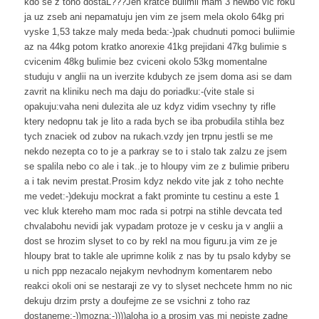
kdo se z toho dostaL???Jen kratce bulimii mam 3 newbo vic roku
ja uz zseb ani nepamatuju jen vim ze jsem mela okolo 64kg pri
vyske 1,53 takze maly meda beda:-)pak chudnuti pomoci buliimie
az na 44kg potom kratko anorexie 41kg prejidani 47kg bulimie s
cvicenim 48kg bulimie bez cviceni okolo 53kg momentalne
studuju v anglii na un iverzite kdubych ze jsem doma asi se dam
zavrit na kliniku nech ma daju do poriadku:-(vite stale si
opakuju:vaha neni dulezita ale uz kdyz vidim vsechny ty rifle
ktery nedopnu tak je lito a rada bych se iba probudila stihla bez
tych znaciek od zubov na rukach.vzdy jen trpnu jestli se me
nekdo nezepta co to je a parkray se to i stalo tak zalzu ze jsem
se spalila nebo co ale i tak..je to hloupy vim ze z bulimie priberu
a i tak nevim prestat.Prosim kdyz nekdo vite jak z toho nechte
me vedet:-)dekuju mockrat a fakt prominte tu cestinu a este 1
vec kluk ktereho mam moc rada si potrpi na stihle devcata ted
chvalabohu nevidi jak vypadam protoze je v cesku ja v anglii a
dost se hrozim slyset to co by rekl na mou figuru.ja vim ze je
hloupy brat to takle ale uprimne kolik z nas by tu psalo kdyby se
u nich ppp nezacalo nejakym nevhodnym komentarem nebo
reakci okoli oni se nestaraji ze vy to slyset nechcete hmm no nic
dekuju drzim prsty a doufejme ze se vsichni z toho raz
dostaneme:-))mozna:-))))aloha jo a prosim vas mi nepiste zadne