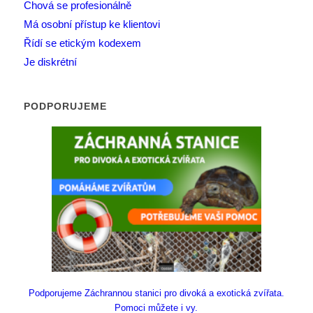
Chová se profesionálně
Má osobní přístup ke klientovi
Řídí se etickým kodexem
Je diskrétní
PODPORUJEME
Podporujeme Záchrannou stanici pro divoká a exotická zvířata.
Pomoci můžete i vy.