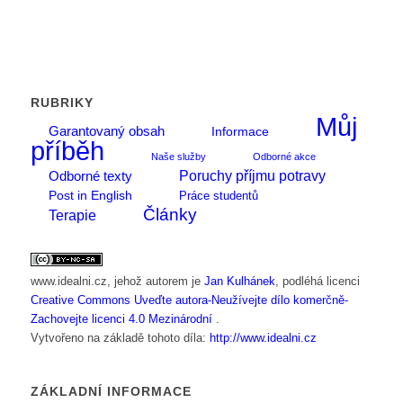
RUBRIKY
Můj
Garantovaný obsah
Informace
příběh
Naše služby
Odborné akce
Poruchy příjmu potravy
Odborné texty
Post in English
Práce studentů
Články
Terapie
www.idealni.cz
, jehož autorem je
Jan Kulhánek
, podléhá licenci
Creative Commons Uveďte autora-Neužívejte dílo komerčně-
Zachovejte licenci 4.0 Mezinárodní
.
Vytvořeno na základě tohoto díla:
http://www.idealni.cz
ZÁKLADNÍ INFORMACE