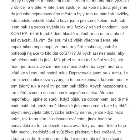
to prý nevydržel a musel mi to říci, zdám se mu prý moc vyzáblá
v obličeji a v těle. V létě jsme spolu jeli na kole na túru, jeli jsme
do jednoho nejmenovaného města a byly tam na náměstí lavičky,
kde sedělo několik kluků a když jsme projížděli kolem nich, tak
jsem pak za sebou slyšela jak můj fyzický vzhled ohodnotili jako
KOSTRA, říkali to totiž dost hlasitě a předtím se mi to stalo už
asi dvakrát. Já vím, že jsou mi už vidět všechna žebra, ale
copak nikdo nepochopí, že musím ještě zhubnout, protože
potřebuji nějaké to kilo dát dolů???? Já bych asi nesnesla, aby
mě někdo nutil do jídla. Můj přítel se o to teď začal snažit, prý
mám jíst maso. Jenže mně se maso protiví už svým aroma a
ještě ke všemu má hodně tuku. Dopracovala jsem se k tomu, že
jím hlavně zeleninové vývary, je to jen zelenina s kořením,není v
tom žádný tuk a není mi po tom pak těžko. Abych nezapomněla,
jím ještě ovoce a snesu i hrnek sójového mléka. Ale více
nepotřebuji, úplně to stačí. Když půjdu za odborníkem, určitě mě
bude nutit jíst, jenže mně klasické jídlo nechutná a také by chtěl,
abych nevyvíjela tolik fyzické aktivity denně, jenže když něco
sním, tak to musím jít odbourat cvičením, jinak bych se
nenáviděla za to, že dovolím usazovat tuky na mém těle a to já
fakt nechci, nedokážu si svůj život představit bez cvičení, to
zkrátka nejde. Stejně se mi zdá, že jsem stále ještě oplácaná,