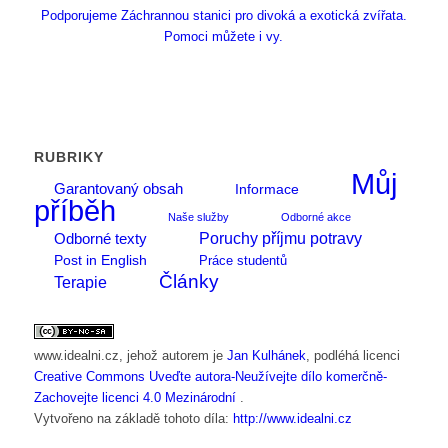
Podporujeme Záchrannou stanici pro divoká a exotická zvířata.
Pomoci můžete i vy.
RUBRIKY
Můj
Garantovaný obsah
Informace
příběh
Naše služby
Odborné akce
Poruchy příjmu potravy
Odborné texty
Post in English
Práce studentů
Články
Terapie
www.idealni.cz
, jehož autorem je
Jan Kulhánek
, podléhá licenci
Creative Commons Uveďte autora-Neužívejte dílo komerčně-
Zachovejte licenci 4.0 Mezinárodní
.
Vytvořeno na základě tohoto díla:
http://www.idealni.cz