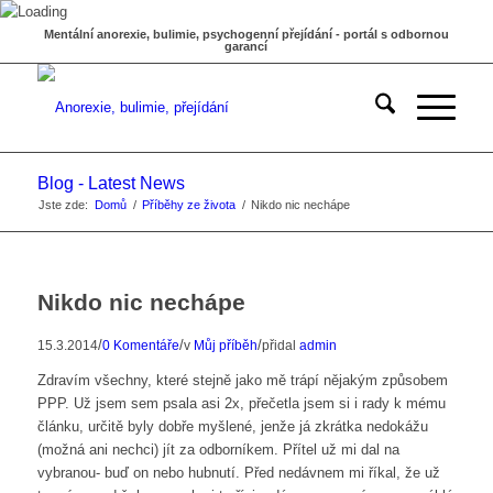
Mentální anorexie, bulimie, psychogenní přejídání - portál s odbornou
garancí
Blog - Latest News
Jste zde:
Domů
/
Příběhy ze života
/
Nikdo nic nechápe
Nikdo nic nechápe
/
/
/
15.3.2014
0 Komentáře
v
Můj příběh
přidal
admin
Zdravím všechny, které stejně jako mě trápí nějakým způsobem
PPP. Už jsem sem psala asi 2x, přečetla jsem si i rady k mému
článku, určitě byly dobře myšlené, jenže já zkrátka nedokážu
(možná ani nechci) jít za odborníkem. Přítel už mi dal na
vybranou- buď on nebo hubnutí. Před nedávnem mi říkal, že už