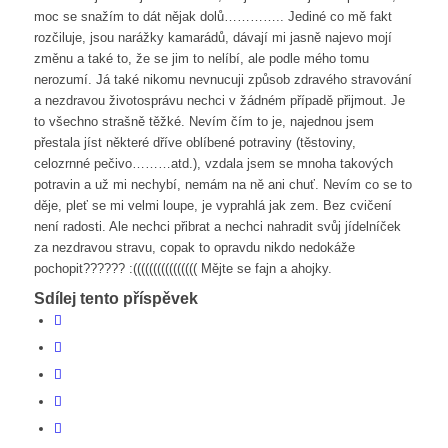
moc se snažím to dát nějak dolů………….. Jediné co mě fakt
rozčiluje, jsou narážky kamarádů, dávají mi jasně najevo mojí
změnu a také to, že se jim to nelíbí, ale podle mého tomu
nerozumí. Já také nikomu nevnucuji způsob zdravého stravování
a nezdravou životosprávu nechci v žádném případě přijmout. Je
to všechno strašně těžké. Nevím čím to je, najednou jsem
přestala jíst některé dříve oblíbené potraviny (těstoviny,
celozrnné pečivo………atd.), vzdala jsem se mnoha takových
potravin a už mi nechybí, nemám na ně ani chuť. Nevím co se to
děje, pleť se mi velmi loupe, je vyprahlá jak zem. Bez cvičení
není radosti. Ale nechci přibrat a nechci nahradit svůj jídelníček
za nezdravou stravu, copak to opravdu nikdo nedokáže
pochopit?????? :(((((((((((((((( Mějte se fajn a ahojky.
Sdílej tento příspěvek